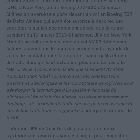
janvier 2023
à l’aéroport international John F. Kennedy
(
JFK
) à New York, où un Boeing
777-300
d’American
Airlines a traversé une piste devant un vol en
Boeing
737
de Delta Airlines qui avait été autorisé à décoller. Les
enquêteurs sur les accidents ont conclu que le quasi-
accident du 13 janvier 2023 à l’aéroport JFK de New York
était dû au fait que les pilotes du vol AA106 d’American
Airlines avaient pris le
mauvais virage
sur la myriade de
voies de circulation de l’aéroport et parce qu’ils étaient
distraits alors qu’ils effectuaient plusieurs tâches à la
fois.
« Nous avons recommandé que la Federal Aviation
Administration (FAA) collabore avec les constructeurs
d’avions et d’avioniques et les concepteurs de logiciels pour
développer la technologie d’un système de poste de
pilotage qui fournirait des alertes visuelles et sonores aux
équipages de conduite du trafic sur une piste ou une voie de
circulation et du trafic en approche »,
indique le rapport du
NTSB.
L’aéroport
JFK de New York
dispose déjà de
deux
systèmes de sécurité
avancés conçus pour empêcher