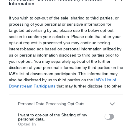
Information
Facebook
Twitter
Pinterest
LinkedIn
Email
Print
If you wish to opt-out of the sale, sharing to third parties, or
processing of your personal or sensitive information for
targeted advertising by us, please use the below opt-out
COMMENTAIRE(S)
section to confirm your selection. Please note that after your
opt-out request is processed you may continue seeing
interest-based ads based on personal information utilized by
Greg765
a commenté :
13 juin 2024 - 13 h 55 min
us or personal information disclosed to third parties prior to
your opt-out. You may separately opt-out of the further
C’est probablement une bonne idée.
disclosure of your personal information by third parties on the
Ceci dit d’autres doutions existent et pourraient être mises en
IAB’s list of downstream participants. This information may
œuvre rapidement et à moindre coût sur les gros aéroports.
also be disclosed by us to third parties on the
IAB’s List of
Utilisation des stop bars par exemple. Au royaume uni elle est
Downstream Participants
that may further disclose it to other
obligatoire même par beau temps. Dans beaucoup de pays,
third parties.
elles ne sont malheureusement utilisées que par visibilité
réduite. Un peu comme si on ne cherchait à assurer la
Personal Data Processing Opt Outs
sécurité des vols que quand il fait mauvais…
I want to opt-out of the Sharing of my
RÉPONDRE
personal data.
Opted In