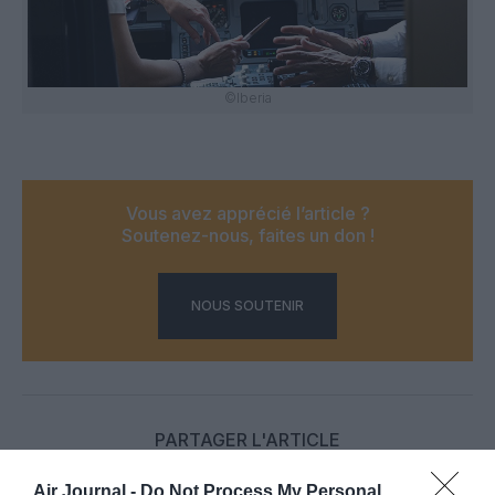
©Iberia
Vous avez apprécié l’article ?
Soutenez-nous, faites un don !
NOUS SOUTENIR
PARTAGER L'ARTICLE
Air Journal -
Do Not Process My Personal