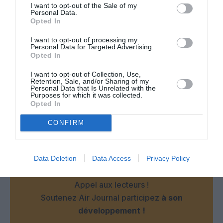
I want to opt-out of the Sale of my
FL360
a commenté :
14 juin 2024 - 10 h 49 min
Personal Data.
Opted In
La question est plutôt de savoir si l’alarme doit être adaptée
aux contrôleurs (qui ont la responsabilité du trafic sur la plate-
I want to opt-out of processing my
Personal Data for Targeted Advertising.
forme) ou aux pilotes (qui doivent se plier aux injonctions des
Opted In
contrôleurs) ? ? ?
I want to opt-out of Collection, Use,
RÉPONDRE
Retention, Sale, and/or Sharing of my
Personal Data that Is Unrelated with the
Purposes for which it was collected.
Opted In
LAISSER UN COMMENTAIRE
CONFIRM
FAIRE UN DON
Data Deletion
Data Access
Privacy Policy
Appel aux lecteurs !
Soutenez Air Journal participez
à son
développement !