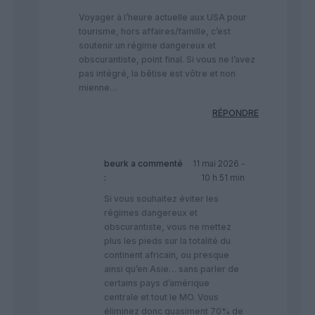
Voyager à l’heure actuelle aux USA pour
tourisme, hors affaires/famille, c’est
soutenir un régime dangereux et
obscurantiste, point final. Si vous ne l’avez
pas intégré, la bêtise est vôtre et non
mienne…
RÉPONDRE
beurk
a commenté
11 mai 2026 -
:
10 h 51 min
Si vous souhaitez éviter les
régimes dangereux et
obscurantiste, vous ne mettez
plus les pieds sur la totalité du
continent africain, ou presque
ainsi qu’en Asie… sans parler de
certains pays d’amérique
centrale et tout le MO. Vous
éliminez donc quasiment 70% de