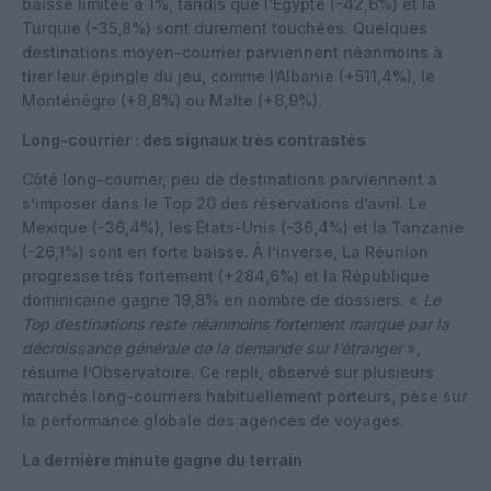
baisse limitée à 1%, tandis que l’Égypte (-42,6%) et la
Turquie (-35,8%) sont durement touchées. Quelques
destinations moyen-courrier parviennent néanmoins à
tirer leur épingle du jeu, comme l’Albanie (+511,4%), le
Monténégro (+8,8%) ou Malte (+6,9%).
Long-courrier : des signaux très contrastés
Côté long-courrier, peu de destinations parviennent à
s’imposer dans le Top 20 des réservations d’avril. Le
Mexique (-36,4%), les États-Unis (-36,4%) et la Tanzanie
(-26,1%) sont en forte baisse. À l’inverse, La Réunion
progresse très fortement (+284,6%) et la République
dominicaine gagne 19,8% en nombre de dossiers. «
Le
Top destinations reste néanmoins fortement marqué par la
décroissance générale de la demande sur l’étranger
»,
résume l’Observatoire. Ce repli, observé sur plusieurs
marchés long-courriers habituellement porteurs, pèse sur
la performance globale des agences de voyages.
La dernière minute gagne du terrain