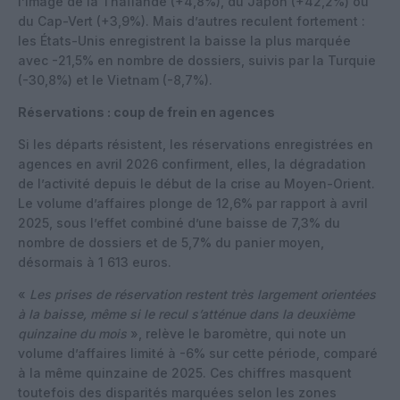
l’image de la Thaïlande (+4,8%), du Japon (+42,2%) ou
du Cap-Vert (+3,9%). Mais d’autres reculent fortement :
les États-Unis enregistrent la baisse la plus marquée
avec -21,5% en nombre de dossiers, suivis par la Turquie
(-30,8%) et le Vietnam (-8,7%).
Réservations : coup de frein en agences
Si les départs résistent, les réservations enregistrées en
agences en avril 2026 confirment, elles, la dégradation
de l’activité depuis le début de la crise au Moyen-Orient.
Le volume d’affaires plonge de 12,6% par rapport à avril
2025, sous l’effet combiné d’une baisse de 7,3% du
nombre de dossiers et de 5,7% du panier moyen,
désormais à 1 613 euros.
«
Les prises de réservation restent très largement orientées
à la baisse, même si le recul s’atténue dans la deuxième
quinzaine du mois
», relève le baromètre, qui note un
volume d’affaires limité à -6% sur cette période, comparé
à la même quinzaine de 2025. Ces chiffres masquent
toutefois des disparités marquées selon les zones