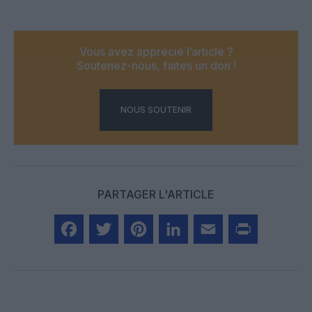
Vous avez apprécié l’article ?
Soutenez-nous, faites un don !
NOUS SOUTENIR
PARTAGER L'ARTICLE
Facebook
Twitter
Pinterest
LinkedIn
Email
Print