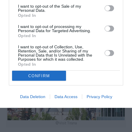
l’une des plus fortes progressions avec +274,7%,
I want to opt-out of the Sale of my
illustrant le report vers des destinations
Personal Data.
méditerranéennes alternatives.
Opted In
«
Ce classement confirme l’intérêt marqué des Français pour
I want to opt-out of processing my
Personal Data for Targeted Advertising.
les destinations méditerranéennes, malgré un contexte
Opted In
global de ralentissement des réservations
», conclut
l’Observatoire des vacances des Français EDV/Orchestra.
I want to opt-out of Collection, Use,
Retention, Sale, and/or Sharing of my
Personal Data that Is Unrelated with the
Purposes for which it was collected.
Opted In
CONFIRM
Data Deletion
Data Access
Privacy Policy
@Visit Tirana