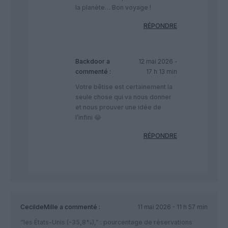
la planète… Bon voyage !
RÉPONDRE
Backdoor
a
12 mai 2026 -
commenté :
17 h 13 min
Votre bêtise est certainement la
seule chose qui va nous donner
et nous prouver une idée de
l’infini 😂
RÉPONDRE
CecildeMille
a commenté :
11 mai 2026 - 11 h 57 min
“les États-Unis (-35,8%),” : pourcentage de réservations