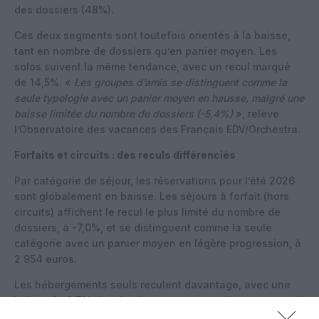
des dossiers (48%).
Ces deux segments sont toutefois orientés à la baisse,
tant en nombre de dossiers qu’en panier moyen. Les
solos suivent la même tendance, avec un recul marqué
de 14,5%. «
Les groupes d’amis se distinguent comme la
seule typologie avec un panier moyen en hausse, malgré une
baisse limitée du nombre de dossiers (-5,4%)
», relève
l’Observatoire des vacances des Français EDV/Orchestra.
Forfaits et circuits : des reculs différenciés
Par catégorie de séjour, les réservations pour l’été 2026
sont globalement en baisse. Les séjours à forfait (hors
circuits) affichent le recul le plus limité du nombre de
dossiers, à -7,0%, et se distinguent comme la seule
catégorie avec un panier moyen en légère progression, à
2 954 euros.
Les hébergements seuls reculent davantage, avec une
baisse de 8,7% des dossiers, pour un panier moyen quasi
stable à 1 153 euros. Les circuits sont les plus impactés,