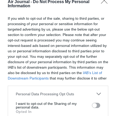
Air Journal -
Do Not Process My Personal
avec une chute de 12,4% du nombre de dossiers et le
Information
recul le plus important du panier moyen (-3,6%), qui reste
toutefois élevé, autour de 6 040 euros. «
Les circuits
If you wish to opt-out of the sale, sharing to third parties, or
souffrent pleinement du contexte international, malgré un
processing of your personal or sensitive information for
positionnement haut de gamme qui maintient un panier
targeted advertising by us, please use the below opt-out
moyen élevé
», observe le baromètre.
section to confirm your selection. Please note that after your
opt-out request is processed you may continue seeing
Villes les plus réservées : Paris résiste, Tirana explose
interest-based ads based on personal information utilized by
us or personal information disclosed to third parties prior to
Le classement des dix villes les plus réservées pour les
your opt-out. You may separately opt-out of the further
départs de l’été 2026 confirme l’attrait des Français pour
disclosure of your personal information by third parties on the
les destinations soleil. Paris conserve sa première place,
IAB’s list of downstream participants. This information may
avec une stabilité quasi parfaite (+0,1%).
also be disclosed by us to third parties on the
IAB’s List of
La Grèce reste bien présente, malgré le recul marqué
Downstream Participants
that may further disclose it to other
d’Héraklion et de Rhodes (toutes deux à -18,2%). La
third parties.
Tunisie est également représentée avec Djerba (-11,7%)
Personal Data Processing Opt Outs
et Tunis (-7,4%), toutes deux en baisse. À l’inverse,
l’Espagne confirme sa bonne dynamique avec trois villes
I want to opt-out of the Sharing of my
dans le Top 10 : Palma de Majorque (+0,7%), Tenerife
personal data.
Opted In
(+17,6%) et Minorque (+0,8%). Tirana, en Albanie, signe