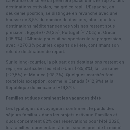
La France conserve sa première place dans le Top 20 des
destinations estivales, malgré ce repli. L’Espagne, en
deuxième position, se distingue en revanche avec une
hausse de 3,5% du nombre de dossiers, alors que les
destinations méditerranéennes voisines restent sous
pression : Égypte (-26,3%), Portugal (-17,0%) et Grèce
(-15,6%). L’Albanie poursuit sa spectaculaire progression,
avec +270,3% pour les départs de l’été, confirmant son
rôle de destination de report.
Sur le long-courrier, la plupart des destinations restent en
repli, en particulier les États-Unis (-35,8%), la Tanzanie
(-27,5%) et Maurice (-18,7%). Quelques marchés font
toutefois exception, comme le Canada (+12,9%) et la
République dominicaine (+16,3%).
Familles et duos dominent les vacances d’été
Les typologies de voyageurs confirment le poids des
séjours familiaux dans les projets estivaux. Familles et
duos concentrent 82% des réservations pour l’été 2026,
les familles représentant à elles seules près de la moitié