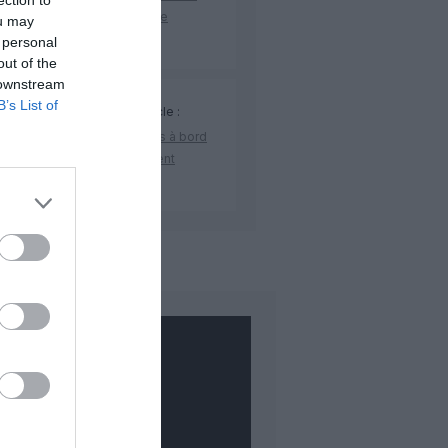
ection to
elle liaison loisirs à partir de
ou may
embre 2026
 personal
out of the
 downstream
B’s List of
CK LAST
a commenté l'article :
yJet fait monter les doudous à bord
c des cartes d’embarquement
iées
COMMENTAIRE