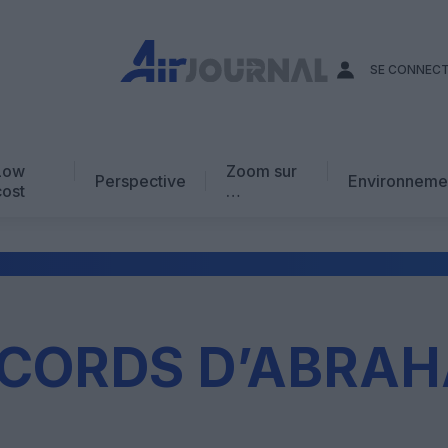
SE CONNEC
Low
Zoom sur
Perspective
Environneme
cost
…
Edito
En chiffres
Avis d’expert
AJ Académie
CORDS D’ABRA
Vidéo