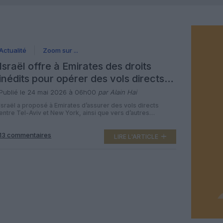
Actualité
Zoom sur ...
Israël offre à Emirates des droits
inédits pour opérer des vols directs
Tel Aviv–New York
Publié le 24 mai 2026 à 06h00
par Alain Hai
Israël a proposé à Emirates d’assurer des vols directs
entre Tel-Aviv et New York, ainsi que vers d’autres
destinations internationales comme Bangkok. Cette
initiative, encore à l’état de projet, pourrait rebattre les
13 commentaires
cartes du marché aérien régional et renforcer les liens
LIRE L'ARTICLE
issus des accords d’Abraham. Selon la chaîne israélienne
Channel 12, le ministère israélien des […]