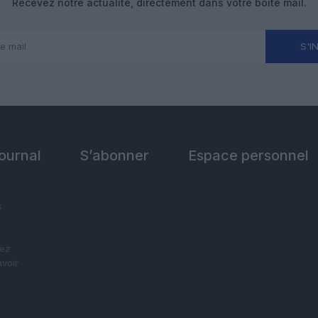
Recevez notre actualité, directement dans votre boîte mail.
S'I
Journal
S’abonner
Espace personnel
s
vez
avoir