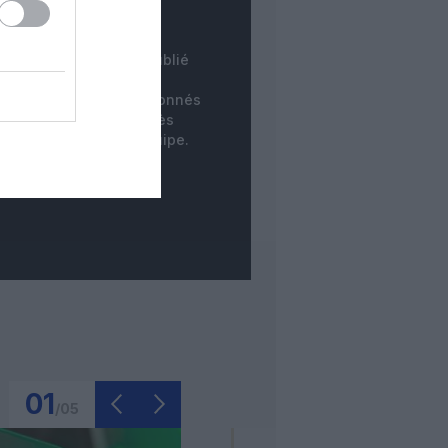
INSTANTANÉ
tre commentaire est publié
instantanément. Les
mentaires des non-abonnés
ne sont publiés qu'après
dération par notre équipe.
01
/
05