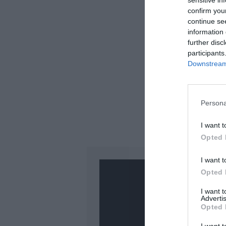
sensitive in
confirm you
continue se
information 
further disc
participants
Downstream 
Persona
I want t
Opted 
I want t
Opted 
I want 
Advertis
Opted 
PUBLICITÉ