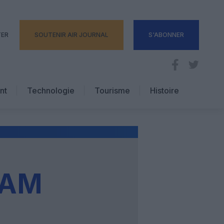
TER
SOUTENIR AIR JOURNAL
S'ABONNER
nt
Technologie
Tourisme
Histoire
Pratique
Hôtellerie
Voyages d’affaires
HAM