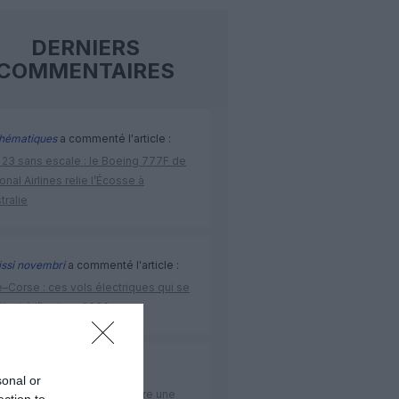
DERNIERS
COMMENTAIRES
hématiques
a commenté l'article :
 23 sans escale : le Boeing 777F de
onal Airlines relie l’Écosse à
stralie
issi novembri
a commenté l'article :
–Corse : ces vols électriques qui se
ilent à l’horizon 2030
rge13
a commenté l'article :
sonal or
elles–Porto : Transavia ouvre une