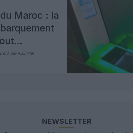
du Maroc : la
mbarquement
out
 avec Pax
12h00
par Alain Hai
NEWSLETTER