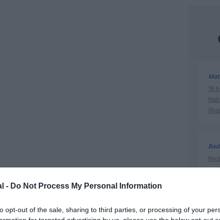
Mat
19 h
Nati
l’Au
Bad
Nice
prof
l -
Do Not Process My Personal Information
@Se
to opt-out of the sale, sharing to third parties, or processing of your per
Brux