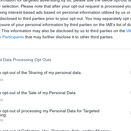
formation for targeted advertising by us, please use the below opt-out s
nouv
r selection. Please note that after your opt-out request is processed y
déc
eing interest-based ads based on personal information utilized by us or
disclosed to third parties prior to your opt-out. You may separately opt-
losure of your personal information by third parties on the IAB’s list of
. This information may also be disclosed by us to third parties on the
IA
CHE
Participants
that may further disclose it to other third parties.
Eas
ave
déd
l Data Processing Opt Outs
o opt-out of the Sharing of my personal data.
In
o opt-out of the Sale of my Personal Data.
In
ABONNEMENT
to opt-out of processing my Personal Data for Targeted
ing.
In
PSEUDONYME