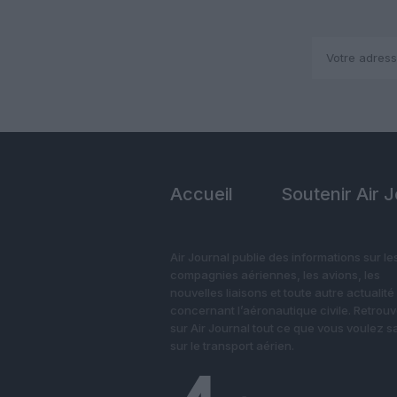
Accueil
Soutenir Air 
Air Journal publie des informations sur le
compagnies aériennes, les avions, les
nouvelles liaisons et toute autre actualité
concernant l’aéronautique civile. Retrou
sur Air Journal tout ce que vous voulez s
sur le transport aérien.