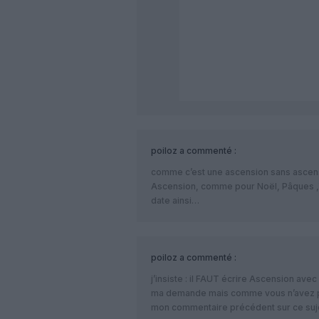
poiloz
a commenté :
comme c’est une ascension sans ascens
Ascension, comme pour Noël, Pâques ,Y
date ainsi…
poiloz
a commenté :
j’insiste : il FAUT écrire Ascension ave
ma demande mais comme vous n’avez pas
mon commentaire précédent sur ce suje