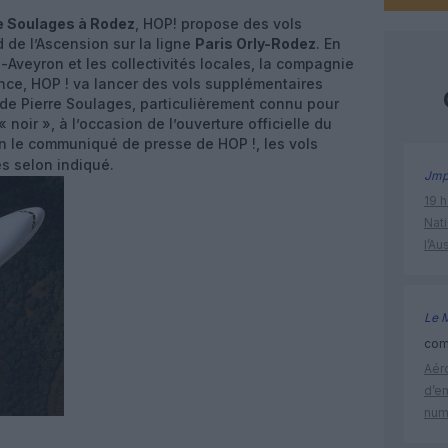
 Soulages à Rodez
, HOP! propose des vols
de l’Ascension sur la ligne
Paris Orly-Rodez
. En
-Aveyron et les collectivités locales, la compagnie
France, HOP ! va lancer des vols supplémentaires
de Pierre Soulages, particulièrement connu pour
 noir », à l’occasion de l’ouverture officielle du
on le communiqué de presse de HOP !, les vols
s selon indiqué.
Jm
19 h
Nati
l’Au
Le 
comm
Aéro
d’e
num