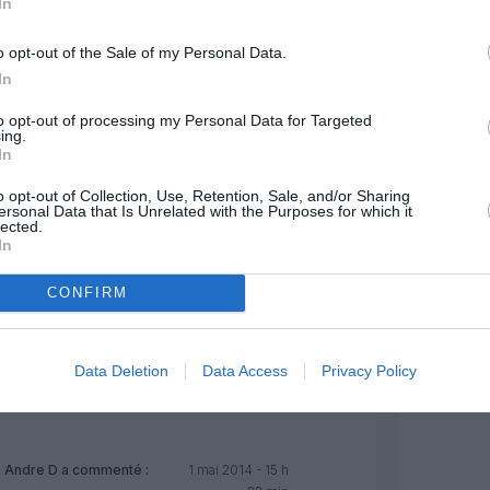
é :
27 avril 2014 - 13 h 17 min
In
 n’avez pas fait le rapprochement
o opt-out of the Sale of my Personal Data.
sage, la pièce de théâtre, le
In
ivant payé par la collectivité…. Il
RÉPONDRE
to opt-out of processing my Personal Data for Targeted
ing.
In
commenté :
27 avril 2014 - 18 h 13
o opt-out of Collection, Use, Retention, Sale, and/or Sharing
min
ersonal Data that Is Unrelated with the Purposes for which it
lected.
E…
In
n avez pas marre de vous
r comme un veau et joindre
CONFIRM
x à toutes celles qui parlent du
aaaable” citoyen.
ne qui devient relou… autant
Data Deletion
Data Access
Privacy Policy
auteur Dédé…
RÉPONDRE
Andre D
a commenté :
1 mai 2014 - 15 h