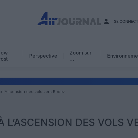
SE CONNEC
Low
Zoom sur
Perspective
Environneme
cost
…
Edito
En chiffres
Avis d’expert
 à l’Ascension des vols vers Rodez
AJ Académie
Vidéo
À L’ASCENSION DES VOLS V