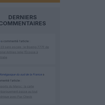
DERNIERS
COMMENTAIRES
p
a commenté l'article :
 23 sans escale : le Boeing 777F de
onal Airlines relie l’Écosse à
stralie
Monégasque du sud de la France
a
enté l'article :
ports du Maroc : la carte
mbarquement passe au tout
érique avec Pax Check