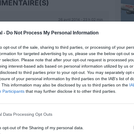
MENTAIRE(S)
26 avril 2014 - 23 h 02 min
 bien. Santé , contribuable!
RÉPONDRE
l -
Do Not Process My Personal Information
to opt-out of the sale, sharing to third parties, or processing of your per
27 avril 2014 - 7 h 51 min
formation for targeted advertising by us, please use the below opt-out s
r selection. Please note that after your opt-out request is processed y
eing interest-based ads based on personal information utilized by us or
entaires sur tous les articles
disclosed to third parties prior to your opt-out. You may separately opt-
 nous voir. Allez zou…
RÉPONDRE
losure of your personal information by third parties on the IAB’s list of
. This information may also be disclosed by us to third parties on the
IA
Participants
that may further disclose it to other third parties.
é :
27 avril 2014 - 13 h 11 min
écialement de Hop, mais du musée
 bien pire.
RÉPONDRE
l Data Processing Opt Outs
o opt-out of the Sharing of my personal data.