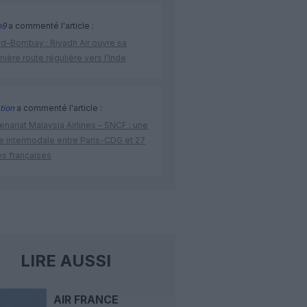
o9
a commenté l'article :
ad–Bombay : Riyadh Air ouvre sa
ière route régulière vers l’Inde
tion
a commenté l'article :
enariat Malaysia Airlines – SNCF : une
re intermodale entre Paris-CDG et 27
es françaises
LIRE AUSSI
AIR FRANCE