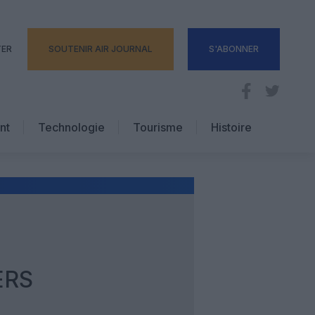
TER
SOUTENIR AIR JOURNAL
S'ABONNER
nt
Technologie
Tourisme
Histoire
Pratique
Hôtellerie
Voyages d’affaires
ERS