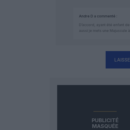
Andre D
a commenté :
D’accord, ayant été enfant d
aussi je mets une Majuscule 
LAISS
PUBLICITÉ
MASQUÉE