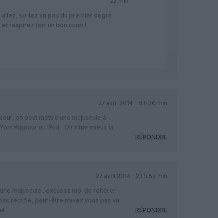
22 min
allez, sortez un peu du premier degré
et respirez fort un bon coup !
27 avril 2014 - 8 h 36 min
eur, on peut mettre une majuscule à
om Kippour ou l’Aïd…On situe mieux la
RÉPONDRE
27 avril 2014 - 23 h 53 min
c une majuscule.. excusez moi de réitérer
 rectifié, peut-être n’avez vous pas vu
t .
RÉPONDRE