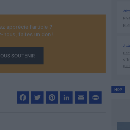
Nic
Riy
prem
z apprécié l’article ?
-nous, faites un don !
Avia
Part
OUS SOUTENIR
off
gar
HOP
Facebook
Twitter
Pinterest
LinkedIn
Email
Print