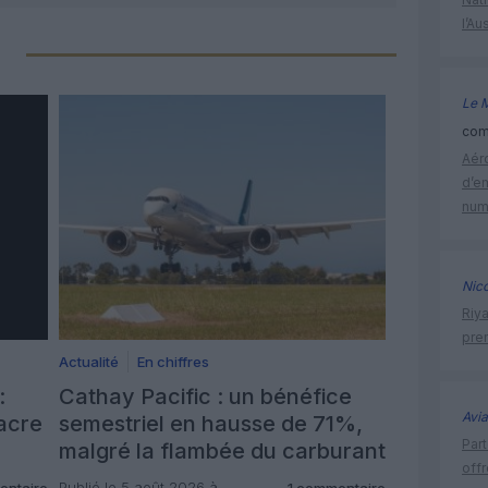
l’Au
Le 
comm
Aéro
d’e
num
Nic
Riy
prem
Actualité
En chiffres
:
Cathay Pacific : un bénéfice
Avia
acre
semestriel en hausse de 71%,
Part
malgré la flambée du carburant
off
Publié le 5 août 2026 à
entaire
1 commentaire