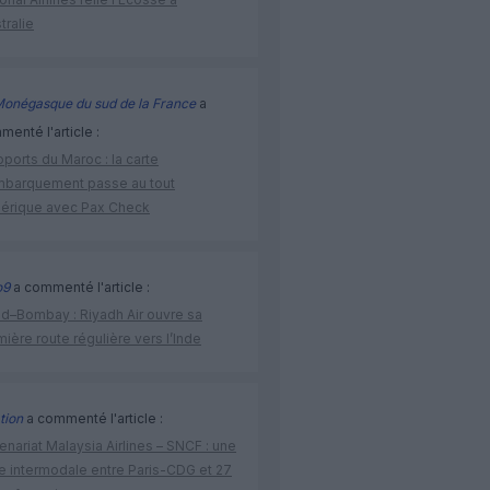
stralie
Monégasque du sud de la France
a
enté l'article :
ports du Maroc : la carte
mbarquement passe au tout
érique avec Pax Check
o9
a commenté l'article :
ad–Bombay : Riyadh Air ouvre sa
ière route régulière vers l’Inde
tion
a commenté l'article :
enariat Malaysia Airlines – SNCF : une
re intermodale entre Paris-CDG et 27