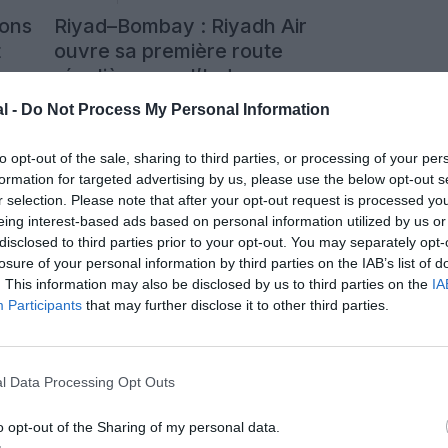
ions
Riyad–Bombay : Riyadh Air
t
ouvre sa première route
régulière vers l’Inde
l -
Do Not Process My Personal Information
Publié le 5 août 2026 à
entaire
2 commentaires
14h00
par Ricardo Moraes
to opt-out of the sale, sharing to third parties, or processing of your per
 22,2
Riyadh Air a inauguré le 4 août sa première liaison
formation for targeted advertising by us, please use the below opt-out s
iveau
régulière à destination de l’Inde, entre Riyad et
r selection. Please note that after your opt-out request is processed y
 de 7%
Bombay. Exploitée quotidiennement en Boeing
eing interest-based ads based on personal information utilized by us or
 la
787-9, cette nouvelle route illustre l’accélération
disclosed to third parties prior to your opt-out. You may separately opt-
s
de la jeune compagnie saoudienne, qui veut faire
LIRE L'ARTICLE
losure of your personal information by third parties on the IAB’s list of
es
de la capitale du Royaume un grand hub
issage
intercontinental, à la fois pour les passagers et le
. This information may also be disclosed by us to third parties on the
IA
fret. […]
Participants
that may further disclose it to other third parties.
l Data Processing Opt Outs
o opt-out of the Sharing of my personal data.