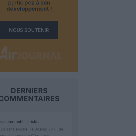
participez
à son
développement !
NOUS SOUTENIR
DERNIERS
COMMENTAIRES
p
a commenté l'article :
 23 sans escale : le Boeing 777F de
onal Airlines relie l’Écosse à