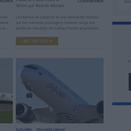
gar
16h00
par Ricardo Moraes
 sein
La reprise de capacité et une demande robuste
Marne
sur les marchés passagers comme cargo ont
 la
porté les résultats de Cathay Pacific au premier
e de la
semestre 2026. Le groupe de Hong Kong publie
un bénéfice attribuable de 6,243 milliards de
LIRE L'ARTICLE
 l’une
dollars hongkongais, soit environ 800 millions de
ux, le
dollars américains, en hausse de 71% sur un an.
hé […]
Mais […]
a
Actualité
Nouvelle liaison