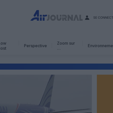
SE CONNEC
Low
Zoom sur
Perspective
Environneme
cost
…
Edito
En chiffres
Avis d’expert
AJ Académie
Vidéo