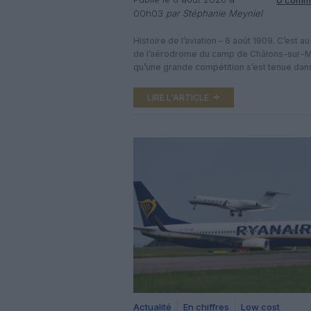
00h03
par Stéphanie Meyniel
Histoire de l’aviation – 6 août 1909. C’est au
de l’aérodrome du camp de Châlons-sur-
qu’une grande compétition s’est tenue dans
soirée du vendredi 6 août 1909, sous l’égid
Ligue nationale aérienne, rassemblant de
LIRE L'ARTICLE
nombreux aviateurs désireux de remporter
des trois récompenses proposées.Parmi e
Franco-britannique Henry Farman a triomp
Actualité
En chiffres
Low cost