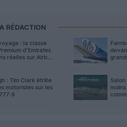
LA RÉDACTION
voyage : la classe
Farnb
remium d’Emirates
devanc
ns réelles sur Airbus
grand
 : Tim Clark étrille
Salon
es motoristes sur les
moins
 777‑9
comma
produ