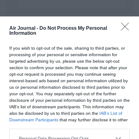
Air Journal -
Do Not Process My Personal
Nom
a commenté :
2 décembre 2024 - 11 h
Information
08 min
Une de mes connaissance a fait venir sa mère il y a quelques
If you wish to opt-out of the sale, sharing to third parties, or
années et … elle est arrivée au jour et à l’heure prévue. Il va
processing of your personal or sensitive information for
sans dire que le voyage a couté TRES cher, mais
targeted advertising by us, please use the below opt-out
l’organisation était (est toujours pour toutes les autres
section to confirm your selection. Please note that after your
filières) tres efficace.
opt-out request is processed you may continue seeing
Je m’interroge toujours au moment de passer la douane , à
interest-based ads based on personal information utilized by
propos des tracasseries que ces gens sont toujours prêts à
us or personal information disclosed to third parties prior to
nous faire. Est-ce pour avoir un alibi pour ne pas contrôler
your opt-out. You may separately opt-out of the further
d’autres passagers ?
disclosure of your personal information by third parties on the
RÉPONDRE
IAB’s list of downstream participants. This information may
also be disclosed by us to third parties on the
IAB’s List of
Downstream Participants
that may further disclose it to other
third parties.
MrHuitre
a commenté :
2 décembre 2024 - 18
h 02 min
Personal Data Processing Opt Outs