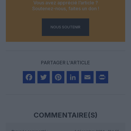
Vous avez apprécié l’article ?
Soutenez-nous, faites un don !
NOUS SOUTENIR
PARTAGER L'ARTICLE
Facebook
Twitter
Pinterest
LinkedIn
Email
Print
COMMENTAIRE(S)