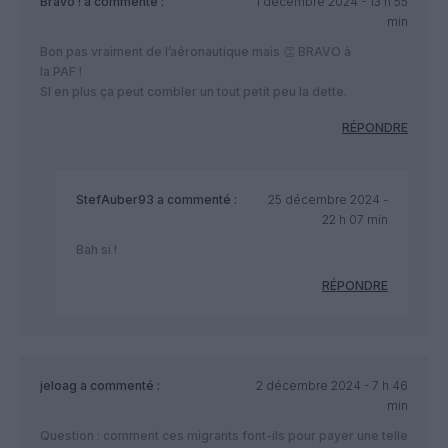
Bravo !
a commenté :
1 décembre 2024 - 13 h 55
min
Bon pas vraiment de l’aéronautique mais 👏 BRAVO à
la PAF !
SI en plus ça peut combler un tout petit peu la dette.
RÉPONDRE
StefAuber93
a commenté :
25 décembre 2024 -
22 h 07 min
Bah si !
RÉPONDRE
jeloag
a commenté :
2 décembre 2024 - 7 h 46
min
Question : comment ces migrants font-ils pour payer une telle