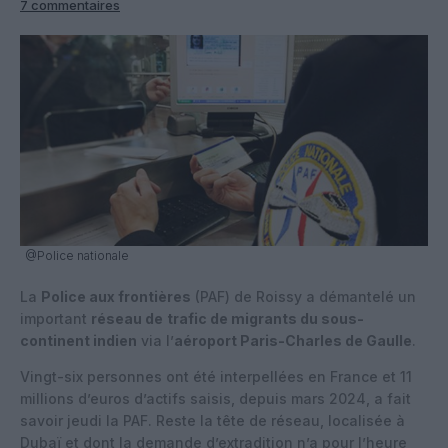
7 commentaires
@Police nationale
La
Police aux frontières
(PAF) de Roissy a démantelé un
important
réseau de
trafic de migrants du sous-
continent indien
via l’
aéroport Paris-Charles de Gaulle
.
Vingt-six personnes ont été interpellées en France et 11
millions d’euros d’actifs saisis, depuis mars 2024, a fait
savoir jeudi la PAF. Reste la tête de réseau, localisée à
Dubaï et dont la demande d’extradition n’a pour l’heure