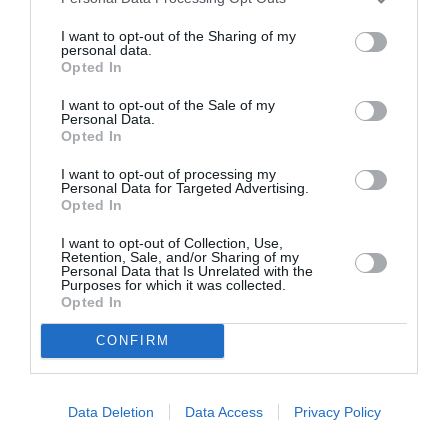
On peut avoir le nom et adresse de ta connaissance
? C’est pour un ami…
I want to opt-out of the Sharing of my
personal data.
Opted In
RÉPONDRE
I want to opt-out of the Sale of my
Personal Data.
Opted In
Nom
a commenté :
4 décembre 2024
- 10 h 37 min
I want to opt-out of processing my
Personal Data for Targeted Advertising.
Ben voyons ….
Opted In
De toutes façons ces filières sont
I want to opt-out of Collection, Use,
parfaitement connues par les candidats à
Retention, Sale, and/or Sharing of my
l’immigration. Certaines ont pignon sur rue
Personal Data that Is Unrelated with the
dans divers pays.
Purposes for which it was collected.
Opted In
RÉPONDRE
CONFIRM
Data Deletion
Data Access
Privacy Policy
LAISSER UN COMMENTAIRE