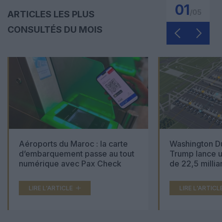
01
/
05
ARTICLES LES PLUS
CONSULTÉS DU MOIS
Aéroports du Maroc : la carte
Washington Du
d’embarquement passe au tout
Trump lance u
numérique avec Pax Check
de 22,5 millia
LIRE L'ARTICLE
LIRE L'ARTICL