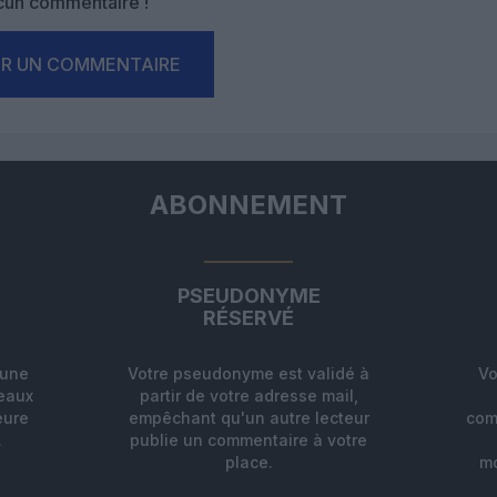
un commentaire !
ER UN COMMENTAIRE
ABONNEMENT
PSEUDONYME
RÉSERVÉ
'une
Votre pseudonyme est validé à
Vo
deaux
partir de votre adresse mail,
eure
empêchant qu'un autre lecteur
com
.
publie un commentaire à votre
place.
mo