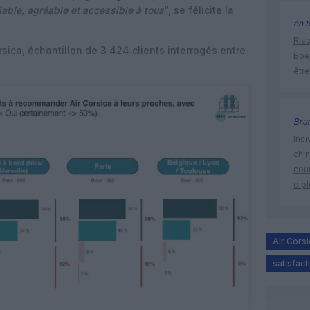
iable, agréable et accessible à tous
“, se félicite la
en t
Risq
ica, échantillon de 3 424 clients interrogés entre
Boe
être
Bru
Inci
chi
cour
dip
Air Corsi
satisfact