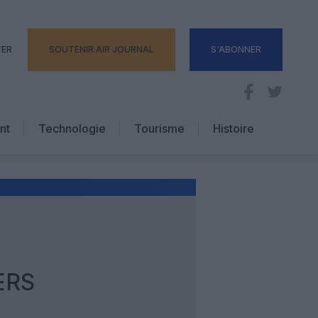
TER
SOUTENIR AIR JOURNAL
S'ABONNER
nt
Technologie
Tourisme
Histoire
Pratique
Hôtellerie
Voyages d’affaires
ERS