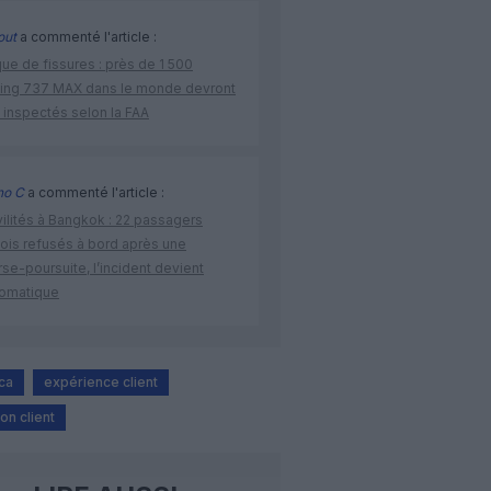
out
a commenté l'article :
ue de fissures : près de 1 500
ing 737 MAX dans le monde devront
 inspectés selon la FAA
no C
a commenté l'article :
vilités à Bangkok : 22 passagers
nois refusés à bord après une
se-poursuite, l’incident devient
lomatique
ca
expérience client
ion client