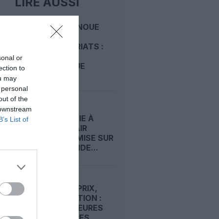
LIRE AUSSI
AIRCALIN NOUE
DES
PARTENARIATS :
SUPPORT
sonal or
TECHNIQUE
ection to
AVEC...
ou may
 personal
out of the
HUITIÈME
 downstream
COMPAGNIE À
B’s List of
RENNES, AIR
CORSICA MISE SUR
LA DEMANDE...
QUALITÉ, PRIX,
SATISFACTION :
LES MEILLEURES
ET LES PIRES...