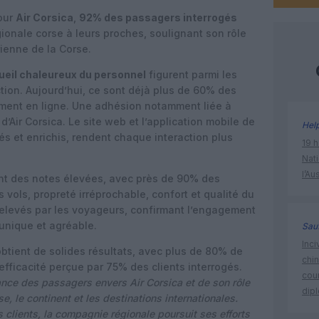
our
Air Corsica
,
92% des passagers interrogés
onale corse à leurs proches, soulignant son rôle
ienne de la Corse.
cueil chaleureux du personnel
figurent parmi les
ction. Aujourd’hui, ce sont déjà plus de 60% des
ement en ligne. Une adhésion notamment liée à
d’Air Corsica. Le site web et l’application mobile de
Hel
s et enrichis, rendent chaque interaction plus
19 h
Nati
l’Au
ent des notes élevées, avec près de 90% des
 vols, propreté irréprochable, confort et qualité du
 relevés par les voyageurs, confirmant l’engagement
 unique et agréable.
Sauf
Inci
a obtient de solides résultats, avec plus de 80% de
chi
 efficacité perçue par 75% des clients interrogés.
cour
ance des passagers envers Air Corsica et de son rôle
dip
se, le continent et les destinations internationales.
 clients, la compagnie régionale poursuit ses efforts