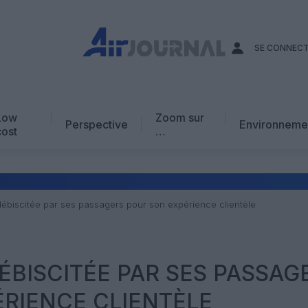
SE CONNEC
Low
Zoom sur
Perspective
Environneme
cost
…
Edito
En chiffres
Avis d’expert
plébiscitée par ses passagers pour son expérience clientèle
AJ Académie
Vidéo
LÉBISCITÉE PAR SES PASSAG
RIENCE CLIENTÈLE