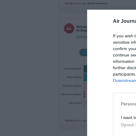
Air Journa
If you wish 
sensitive in
confirm you
continue se
information 
further disc
participants
Downstream 
Persona
I want t
Opted 