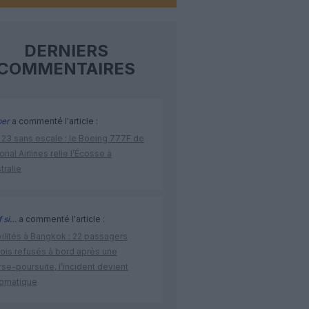
DERNIERS
COMMENTAIRES
per
a commenté l'article :
 23 sans escale : le Boeing 777F de
onal Airlines relie l’Écosse à
stralie
 si…
a commenté l'article :
vilités à Bangkok : 22 passagers
nois refusés à bord après une
se-poursuite, l’incident devient
lomatique