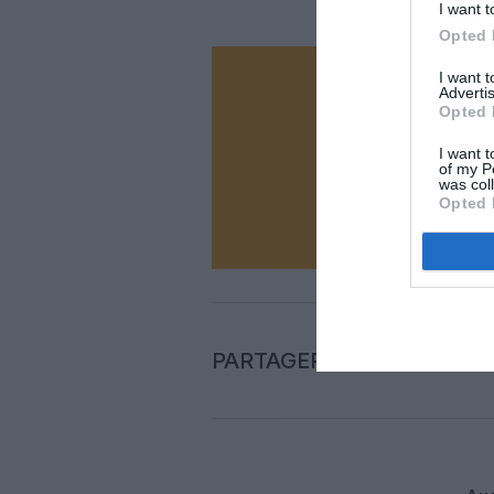
I want t
Opted 
I want 
Vous ave
Advertis
Opted 
Soutenez
I want t
of my P
was col
N
Opted 
PARTAGER L'ARTICLE