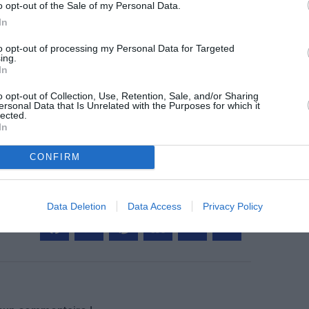
o opt-out of the Sale of my Personal Data.
In
to opt-out of processing my Personal Data for Targeted
z apprécié l’article ?
ing.
In
-nous, faites un don !
o opt-out of Collection, Use, Retention, Sale, and/or Sharing
ersonal Data that Is Unrelated with the Purposes for which it
lected.
OUS SOUTENIR
In
CONFIRM
Data Deletion
Data Access
Privacy Policy
Facebook
Twitter
Pinterest
LinkedIn
Email
Print