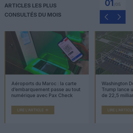
01
/
05
ARTICLES LES PLUS
CONSULTÉS DU MOIS
Aéroports du Maroc : la carte
Washington Du
d’embarquement passe au tout
Trump lance u
numérique avec Pax Check
de 22,5 millia
LIRE L'ARTICLE
LIRE L'ARTICL