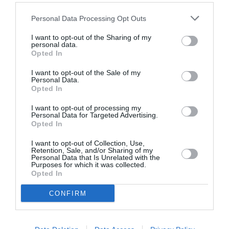
APRÈS L’ARRESTATION
D’UN COPILOTE AVEC 70
Personal Data Processing Opt Outs
000 COMPRIMÉS...
I want to opt-out of the Sharing of my
personal data.
Opted In
I want to opt-out of the Sale of my
Personal Data.
Opted In
PARTENARIAT MALAYSIA
I want to opt-out of processing my
AIRLINES – SNCF : UNE
Personal Data for Targeted Advertising.
OFFRE INTERMODALE...
Opted In
I want to opt-out of Collection, Use,
Retention, Sale, and/or Sharing of my
Personal Data that Is Unrelated with the
Purposes for which it was collected.
Opted In
CONFIRM
UN PILOTE DE MALAYSIA
AIRLINES VOLAIT SOUS
L’EMPRISE DE...