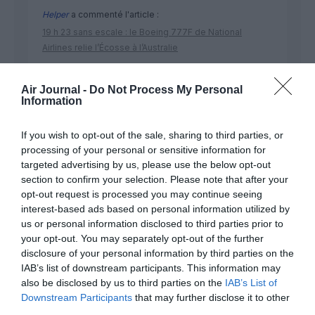
Helper
a commenté l'article :
19 h 23 sans escale : le Boeing 777F de National
Airlines relie l’Écosse à l’Australie
Air Journal -
Do Not Process My Personal
Sauf si…
a commenté l'article :
Information
Incivilités à Bangkok : 22 passagers chinois refusés à
bord après une course-poursuite, l’incident devient
If you wish to opt-out of the sale, sharing to third parties, or
diplomatique
processing of your personal or sensitive information for
targeted advertising by us, please use the below opt-out
section to confirm your selection. Please note that after your
opt-out request is processed you may continue seeing
crash
malaysia airlines
interest-based ads based on personal information utilized by
us or personal information disclosed to third parties prior to
your opt-out. You may separately opt-out of the further
disclosure of your personal information by third parties on the
LIRE AUSSI
IAB’s list of downstream participants. This information may
also be disclosed by us to third parties on the
IAB’s List of
Downstream Participants
that may further disclose it to other
third parties.