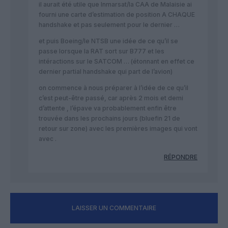
il aurait été utile que Inmarsat/la CAA de Malaisie ai
fourni une carte d’estimation de position A CHAQUE
handshake et pas seulement pour le dernier …
et puis Boeing/le NTSB une idée de ce qu’il se
passe lorsque la RAT sort sur B777 et les
intéractions sur le SATCOM … (étonnant en effet ce
dernier partial handshake qui part de l’avion)
on commence à nous préparer à l’idée de ce qu’il
c’est peut-être passé, car après 2 mois et demi
d’attente , l’épave va probablement enfin être
trouvée dans les prochains jours (bluefin 21 de
retour sur zone) avec les premières images qui vont
avec .
RÉPONDRE
LAISSER UN COMMENTAIRE