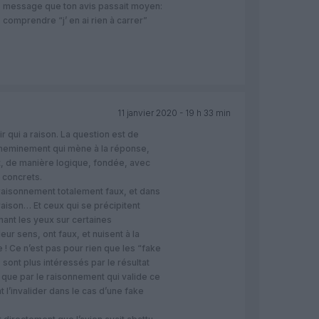
message que ton avis passait moyen:
comprendre “j’ en ai rien à carrer”
11 janvier 2020 - 19 h 33 min
r qui a raison. La question est de
 cheminement qui mène à la réponse,
t, de manière logique, fondée, avec
 concrets.
 raisonnement totalement faux, et dans
raison… Et ceux qui se précipitent
mant les yeux sur certaines
eur sens, ont faux, et nuisent à la
 ! Ce n’est pas pour rien que les “fake
 sont plus intéressés par le résultat
) que par le raisonnement qui valide ce
t l’invalider dans le cas d’une fake