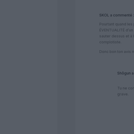
SKOL
a commenté :
Pourtant quand les
ÉVENTUALITÉ d’un mi
sauter dessus et à l
complotiste.
Donc bon ton avis 
Shôgun
a
Tu ne com
grave.