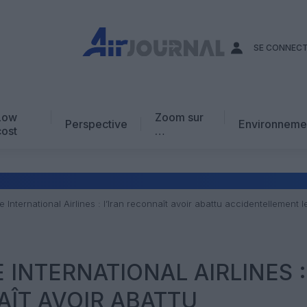
SE CONNEC
Low
Zoom sur
Perspective
Environneme
cost
…
Edito
En chiffres
Avis d’expert
 International Airlines : l’Iran reconnaît avoir abattu accidentellement 
AJ Académie
Vidéo
 INTERNATIONAL AIRLINES :
AÎT AVOIR ABATTU