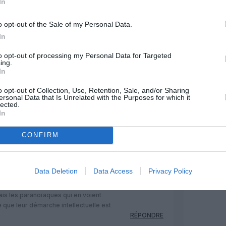
In
o opt-out of the Sale of my Personal Data.
Facebook
Twitter
Pinterest
LinkedIn
Email
Print
In
to opt-out of processing my Personal Data for Targeted
ing.
MENTAIRE(S)
In
o opt-out of Collection, Use, Retention, Sale, and/or Sharing
ersonal Data that Is Unrelated with the Purposes for which it
11 janvier 2020 - 13 h 16 min
lected.
In
a théorie du complot ont eu raison, c est
litaires Iraniens.
RÉPONDRE
CONFIRM
11 janvier 2020 - 14 h 13 min
Data Deletion
Data Access
Privacy Policy
nce avec un complot, ni avec des
mais les paranoïaques qui en voient
e que leur démarche intellectuelle est
RÉPONDRE