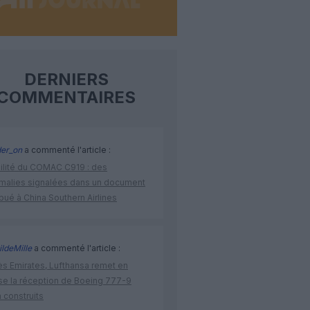
DERNIERS
COMMENTAIRES
der_on
a commenté l'article :
bilité du COMAC C919 : des
malies signalées dans un document
ibué à China Southern Airlines
ldeMille
a commenté l'article :
ès Emirates, Lufthansa remet en
se la réception de Boeing 777-9
 construits