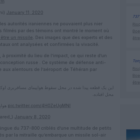
zm
ni)
January 11, 2020
737
les autorités iraniennes ne pouvaient plus nier
Risq
os filmés par des témoins ont montré le moment où
Boe
 être un missile
. Des images que des experts et des
être
aux ont analysées et confirmées la vivacité.
à proximité du lieu de l’impact, ce qui reste d’un
Tony
 conception russe . Ce système de défense anti-
Risq
 aux alentours de l’aéroport de Téhéran par
Boe
être
این یک قطعه پیدا شده در محل سقوط هواپیمای مسافربری اوکر
محل افتاده.
هواپیما چیزی شبیه این داره؟ سر موشک نیست؟
pic.twitter.com/4H0ZeUgMNl
ared_)
January 8, 2020
lingue du 737-800 criblés d’une multitude de petits
 par la mitraille qu’embarque un missile sol-air