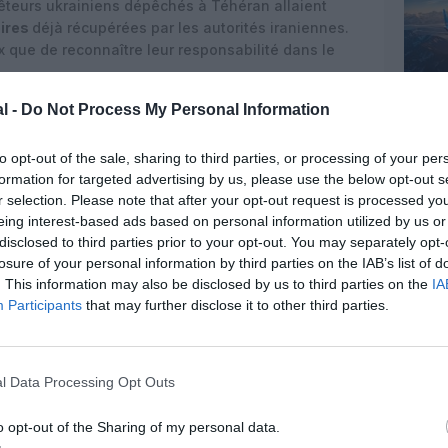
uêteurs ukrainiens dépêchés à Téhéran allaient
oires
déjà récupérées par les autorités iraniennes.
x que de reconnaître leur responsabilité dans le
/status/1214800533183184896
l -
Do Not Process My Personal Information
to opt-out of the sale, sharing to third parties, or processing of your per
formation for targeted advertising by us, please use the below opt-out s
r selection. Please note that after your opt-out request is processed y
z apprécié l’article ?
eing interest-based ads based on personal information utilized by us or
disclosed to third parties prior to your opt-out. You may separately opt-
-nous, faites un don !
losure of your personal information by third parties on the IAB’s list of
. This information may also be disclosed by us to third parties on the
IA
Participants
that may further disclose it to other third parties.
OUS SOUTENIR
l Data Processing Opt Outs
o opt-out of the Sharing of my personal data.