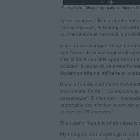
Trajet du vol Ukraine International Airlines 
Après avoir nié, l’
Iran
a finalement a
“
erreur humaine
“, le
Boeing 737-800
qui s’était écrasé mercredi, à proxi
Dans un communiqué relayé par la tél
que l’avion de la compagnie ukraini
site militaire sensible appartenant a
accident à cause d’une erreur humai
devant un tribunal militaire
et a pré
Dans la foulée, confirmant l’informa
son compte Twitter : “
La République i
désastreuse”
. Et d’ajouter :
“L’enquêt
regrettable des missiles lancés par er
la mort de 176 innocents”
.
The Islamic Republic of Iran deeply 
My thoughts and prayers go to all th