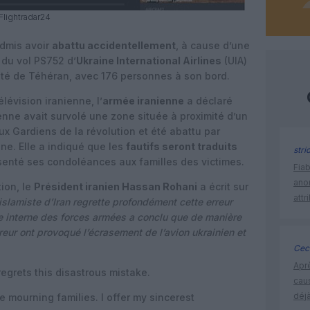
©Flightradar24
dmis avoir
abattu accidentellement
, à cause d’une
du vol PS752 d’
Ukraine International Airlines
(UIA)
mité de Téhéran, avec 176 personnes à son bord.
évision iranienne, l’
armée iranienne
a déclaré
enne avait survolé une zone située à proximité d’un
ux Gardiens de la révolution et été abattu par
ne. Elle a indiqué que les
fautifs seront traduits
stri
senté ses condoléances aux familles des victimes.
Fia
ano
tion, le
Président iranien Hassan Rohani
a écrit sur
attr
slamiste d’Iran regrette
profondément cette erreur
e interne des forces armées a conclu que de manière
reur ont provoqué l’écrasement de l’avion ukrainien et
Ceci
Apr
regrets this disastrous mistake.
cau
déjà
e mourning families. I offer my sincerest