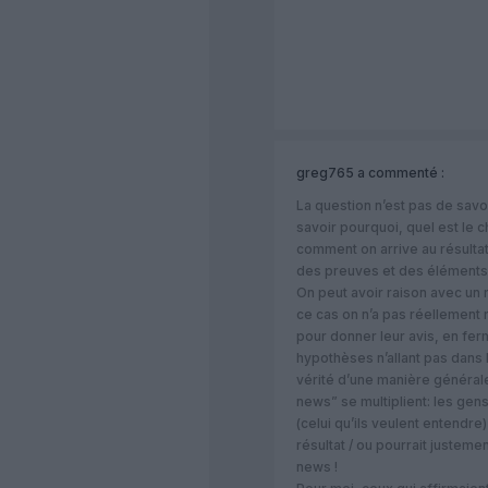
greg765
a commenté :
La question n’est pas de savoi
savoir pourquoi, quel est le
comment on arrive au résulta
des preuves et des éléments
On peut avoir raison avec un
ce cas on n’a pas réellement 
pour donner leur avis, en fer
hypothèses n’allant pas dans l
vérité d’une manière générale
news” se multiplient: les gens
(celui qu’ils veulent entendre
résultat / ou pourrait justemen
news !