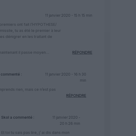
11 janvier 2020 - 15 h 15 min
 premiers ont fait l’HYPOTHESE/
ssile, tu as été le premier à leur
es dénigrer en les traitant de
maintenant il passe moyen…
RÉPONDRE
 commenté :
11 janvier 2020 - 16 h 30
min
prends rien, mais ce n’est pas
RÉPONDRE
Skol
a commenté :
11 janvier 2020 -
20 h 26 min
Et toi tu sais pas lire, j’ ai dis dans mon