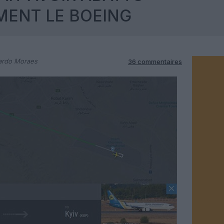
MENT LE BOEING
ardo Moraes
36 commentaires