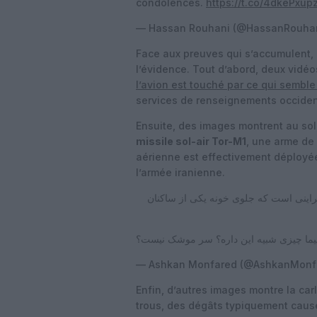
condolences.
https://t.co/4dkePxup
— Hassan Rouhani (@HassanRouha
Face aux preuves qui s’accumulent, 
l’évidence. Tout d’abord, deux vidé
l’avion est touché par ce qui semble
services de renseignements occident
Ensuite, des images montrent au sol, 
missile sol-air Tor-M1
, une arme de
aérienne est effectivement déployée
l’armée iranienne.
اینی است که جلوی خونه یکی از ساکنان
— Ashkan Monfared (@AshkanMonf
Enfin, d’autres images montre la car
trous, des dégâts typiquement causés