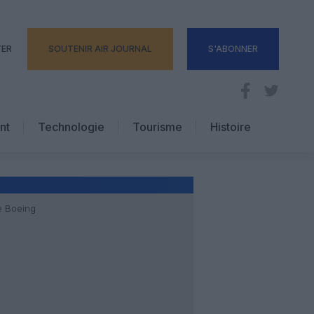
TER
SOUTENIR AIR JOURNAL
S'ABONNER
nt
Technologie
Tourisme
Histoire
Pratique
Hôtellerie
Voyages d’affaires
le Boeing