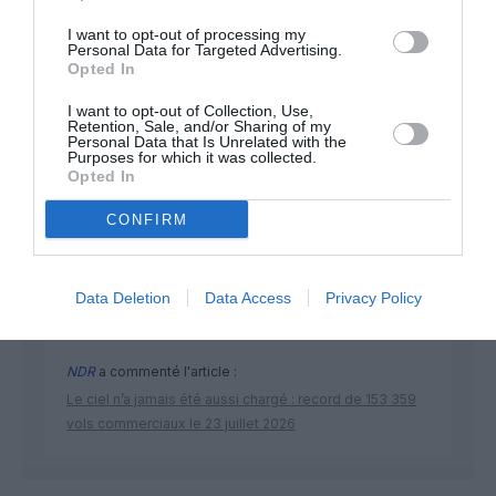
I want to opt-out of processing my
Personal Data for Targeted Advertising.
Opted In
I want to opt-out of Collection, Use,
Retention, Sale, and/or Sharing of my
Personal Data that Is Unrelated with the
DERNIERS COMMENTAIRES
Purposes for which it was collected.
Opted In
CONFIRM
Kyle
a commenté l'article :
SWISS : la rentabilité relance le débat sur son
autonomie au sein de Lufthansa Group
Data Deletion
Data Access
Privacy Policy
NDR
a commenté l'article :
Le ciel n’a jamais été aussi chargé : record de 153 359
vols commerciaux le 23 juillet 2026