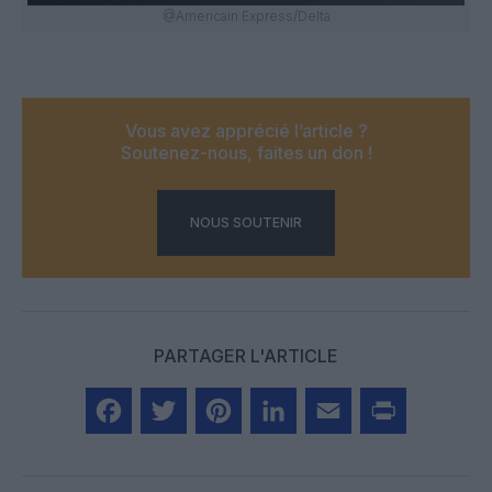
@Americain Express/Delta
Vous avez apprécié l’article ?
Soutenez-nous, faites un don !
NOUS SOUTENIR
PARTAGER L'ARTICLE
Facebook
Twitter
Pinterest
LinkedIn
Email
Print