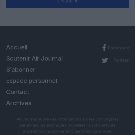
S'INSCRIRE
Accueil
Facebook
Soutenir Air Journal
Twitter
S’abonner
Espace personnel
Contact
Archives
Air Journal publie des informations sur les compagnies
aériennes, les avions, les nouvelles liaisons et toute
autre actualité concernant l’aéronautique civile.