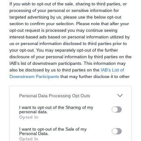
If you wish to opt-out of the sale, sharing to third parties, or
Delta et donc dot principale de cette fusion. Delta en tant que
processing of your personal or sensitive information for
tel n’a jamais commandé ne fut-ce qu’un seul 747.
targeted advertising by us, please use the below opt-out
section to confirm your selection. Please note that after your
RÉPONDRE
opt-out request is processed you may continue seeing
interest-based ads based on personal information utilized by
us or personal information disclosed to third parties prior to
LAISSER UN COMMENTAIRE
your opt-out. You may separately opt-out of the further
disclosure of your personal information by third parties on the
IAB’s list of downstream participants. This information may
also be disclosed by us to third parties on the
IAB’s List of
FAIRE UN DON
Downstream Participants
that may further disclose it to other
third parties.
Appel aux lecteurs !
Personal Data Processing Opt Outs
Soutenez Air Journal participez
à son
I want to opt-out of the Sharing of my
développement !
personal data.
Opted In
I want to opt-out of the Sale of my
NOUS SOUTENIR
Personal Data.
Opted In