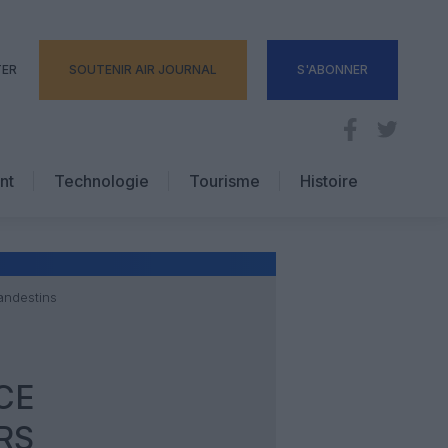
TER
SOUTENIR AIR JOURNAL
S'ABONNER
nt
Technologie
Tourisme
Histoire
Pratique
Hôtellerie
Voyages d’affaires
andestins
CE
RS