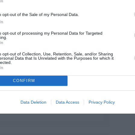
In
o opt-out of the Sale of my Personal Data.
In
Facebook
Twitter
Pinterest
LinkedIn
Email
Print
to opt-out of processing my Personal Data for Targeted
ing.
In
MENTAIRE(S)
o opt-out of Collection, Use, Retention, Sale, and/or Sharing
ersonal Data that Is Unrelated with the Purposes for which it
lected.
26 décembre 2023 - 12 h 07 min
In
CONFIRM
RÉPONDRE
Data Deletion
Data Access
Privacy Policy
26 décembre 2023 - 17 h 29 min
RÉPONDRE