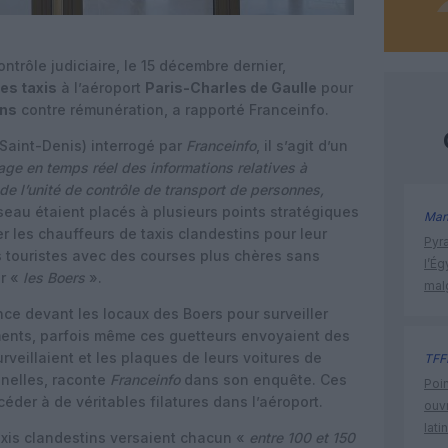
trôle judiciaire, le 15 décembre dernier,
des taxis
à l’aéroport
Paris-Charles de Gaulle
pour
ins
contre rémunération, a rapporté Franceinfo.
Saint-Denis) interrogé par
Franceinfo
, il s’agit d’un
age en temps réel des informations relatives à
 de l’unité de contrôle de transport de personnes,
eau étaient placés à plusieurs points stratégiques
Man
r les chauffeurs de taxis clandestins pour leur
Pyr
 touristes avec des courses plus chères sans
l’Ég
ar «
les Boers
».
mal
ce devant les locaux des Boers pour surveiller
ements, parfois même ces guetteurs envoyaient des
urveillaient et les plaques de leurs voitures de
TFF
nelles, raconte
Franceinfo
dans son enquête. Ces
Poin
éder à de véritables filatures dans l’aéroport.
ouvr
lati
taxis clandestins versaient chacun «
entre 100 et 150