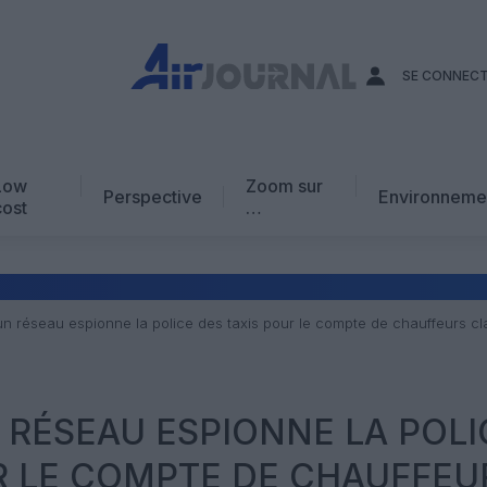
SE CONNEC
Low
Zoom sur
Perspective
Environneme
cost
…
Edito
En chiffres
Avis d’expert
un réseau espionne la police des taxis pour le compte de chauffeurs cl
AJ Académie
Vidéo
N RÉSEAU ESPIONNE LA POLI
R LE COMPTE DE CHAUFFEU