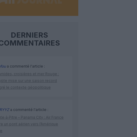
DERNIERS
COMMENTAIRES
fou
a commenté l'article :
amides, croisières et mer Rouge :
ypte mise sur une saison record
gré le contexte géopolitique
RYYZ
a commenté l'article :
te‑à‑Pitre – Panama City : Air France
e un pont aérien vers l’Amérique
ne