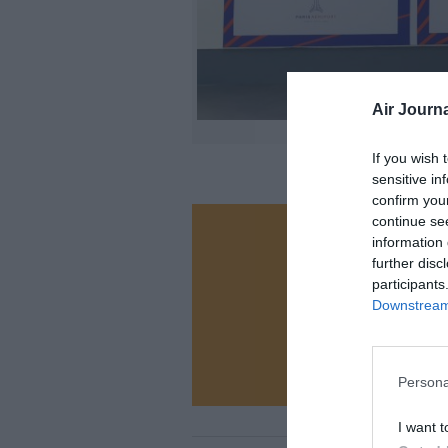
Air Journa
If you wish 
sensitive in
confirm you
continue se
information 
Vous ave
further disc
Soutenez
participants
Downstream 
N
Persona
I want t