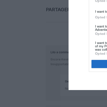
Opted 
PARTAGER L'ARTICLE
I want t
Opted 
I want 
Advertis
Opted 
COM
I want t
of my P
was col
Lilo
a commenté :
Opted 
Encore Kevin et Mathieu !
Insupportables !
Georges
a commenté :
Non, c’était Kevin et Mateo!