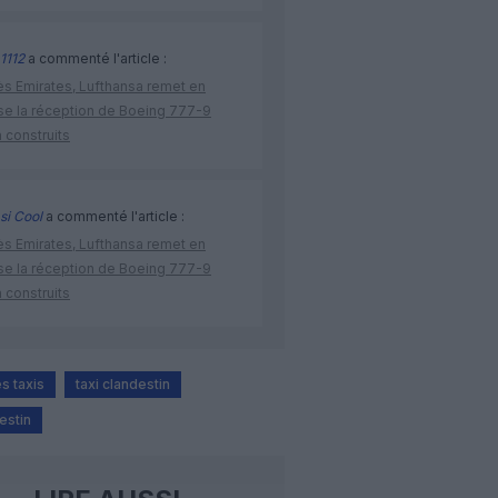
1112
a commenté l'article :
ès Emirates, Lufthansa remet en
se la réception de Boeing 777-9
 construits
si Cool
a commenté l'article :
ès Emirates, Lufthansa remet en
se la réception de Boeing 777-9
 construits
s taxis
taxi clandestin
estin