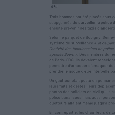
@AJ
Trois hommes ont été placés sous con
soupçonnés de
surveiller la police 
ensuite prévenir des
taxis clandest
Selon le parquet de Bobigny (Seine-
système de surveillance «
et de part
l’activité des fonctionnaires de police
appelée Boers
». Des membres du rés
de Paris-CDG. Ils devaient renseigne
permettre d’arnaquer d’arnaquer des
prendre le risque d’être interpellé p
Un guetteur était posté en permanen
leurs faits et gestes, leurs déplac
photos des policiers en civil qu’ils s
police banalisées mais aussi person
guetteurs allaient même jusqu’à proc
En contrepartie, les chauffeurs de 