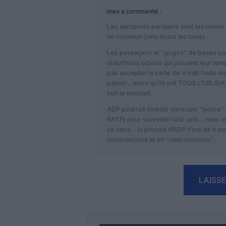
inex
a commenté :
Les aéroports parisiens sont les moins
en commun (cela inclus les taxis)….
Les passagers et “gogos” de bases son
chauffeurs odieux qui passent leur temp
pas accepter la carte de crédit faute d
papier… alors qu’ils ont TOUS L’OBLIGA
soit le montant.
ADP pourrait investir dans une “police”
RATP) pour surveiller tout cela… mais vi
ce sens… la priorité d’ADP c’est de tr
commerciaux et en “cash machine”….
LAISS