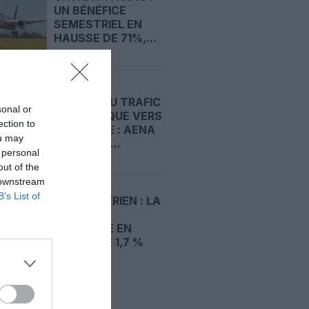
UN BÉNÉFICE
SEMESTRIEL EN
HAUSSE DE 71%,...
REPORT DU TRAFIC
sonal or
TOURISTIQUE VERS
ection to
L’ESPAGNE : AENA
ou may
FRANCHIT...
 personal
out of the
 downstream
B’s List of
TRAFIC AÉRIEN : LA
DEMANDE
MONDIALE EN
BAISSE DE 1,7 %
EN...