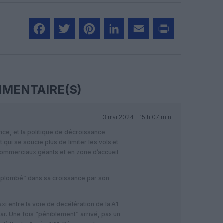
Facebook
Twitter
Pinterest
LinkedIn
Email
Print
MENTAIRE(S)
3 mai 2024 - 15 h 07 min
ce, et la politique de décroissance
 qui se soucie plus de limiter les vols et
ommerciaux géants et en zone d’accueil
 “plombé” dans sa croissance par son
i entre la voie de decélération de la A1
mar. Une fois “péniblement” arrivé, pas un