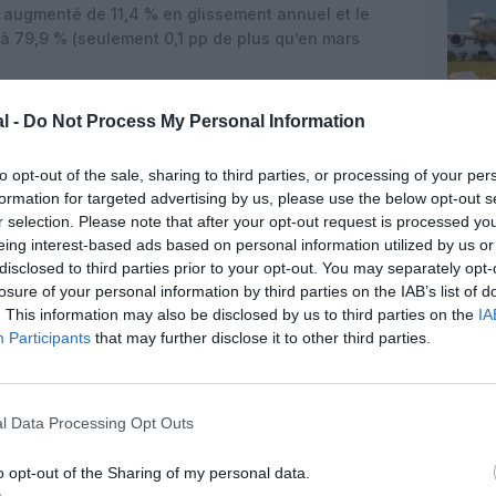
 augmenté de 11,4 % en glissement annuel et le
i à 79,9 % (seulement 0,1 pp de plus qu’en mars
affichent une augmentation de la demande de 10,8
l -
Do Not Process My Personal Information
 a augmenté de 13,9 % en glissement annuel, et le
a perdu 2,1 pp par rapport à mars 2023, pour
to opt-out of the sale, sharing to third parties, or processing of your per
formation for targeted advertising by us, please use the below opt-out s
rd ont vu la demande augmenter de 14,5 % en
r selection. Please note that after your opt-out request is processed y
 en hausse de 14,8 % et le coefficient d’occupation
eing interest-based ads based on personal information utilized by us or
rapport à mars 2023).
disclosed to third parties prior to your opt-out. You may separately opt-
losure of your personal information by third parties on the IAB’s list of
 ont enregistré une hausse de la demande de 19,7 %
. This information may also be disclosed by us to third parties on the
IA
 augmenté de 18,3 % par rapport à mars 2023. Le
Participants
that may further disclose it to other third parties.
a atteint 84,3 % (+0,9 pp par rapport à mars 2023).
la demande augmenter de 8,1 % en glissement
de 11,0 %. Le coefficient d’occupation est
l Data Processing Opt Outs
ort à mars 2023).
o opt-out of the Sharing of my personal data.