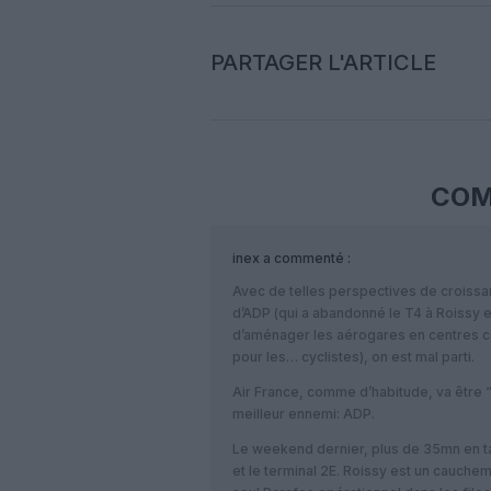
PARTAGER L'ARTICLE
COM
inex
a commenté :
Avec de telles perspectives de croissan
d’ADP (qui a abandonné le T4 à Roissy et
d’aménager les aérogares en centres c
pour les… cyclistes), on est mal parti.
Air France, comme d’habitude, va être
meilleur ennemi: ADP.
Le weekend dernier, plus de 35mn en tax
et le terminal 2E. Roissy est un cauche