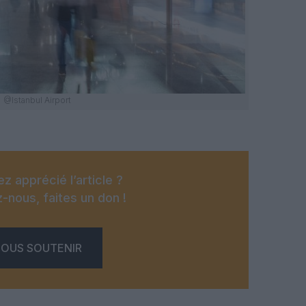
@Istanbul Airport
z apprécié l’article ?
-nous, faites un don !
OUS SOUTENIR