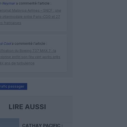
n Neymar
a commenté l'article :
enariat Malaysia Airlines – SNCF : une
re intermodale entre Paris-CDG et 27
es françaises
si Cool
a commenté l'article :
ification du Boeing 737 MAX 7 : la
 donne enfin son feu vert après près
dix ans de turbulence
trafic passager
LIRE AUSSI
CATHAY PACIFIC :