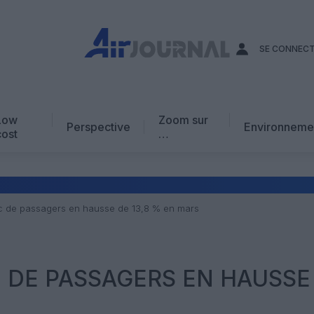
SE CONNEC
Low
Zoom sur
Perspective
Environneme
cost
…
Edito
En chiffres
Avis d’expert
afic de passagers en hausse de 13,8 % en mars
AJ Académie
Vidéo
IC DE PASSAGERS EN HAUSSE
S