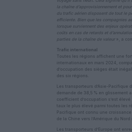
voyage sans heurt. Cela signifie qu’il
la chaîne d’approvisionnement et pour
du trafic aérien disposent de tout le 
efficiente. Bien que les compagnies aé
lorsque surviennent des enjeux opérat
coûts en cas de retards et d’annulati
parties de la chaîne de valeur
», a com
Trafic international
Toutes les régions affichent une f
internationaux en mars 2024, compa
d’occupation des sièges était inéga
des six régions.
Les transporteurs d’Asie-Pacifique 
demande de 38,5 % en glissement an
coefficient d’occupation s’est élevé
taux le plus élevé parmi toutes les r
Pacifique ont connu une croissance 
de la Chine vers l’Amérique du Nord
Les transporteurs d’Europe ont enr