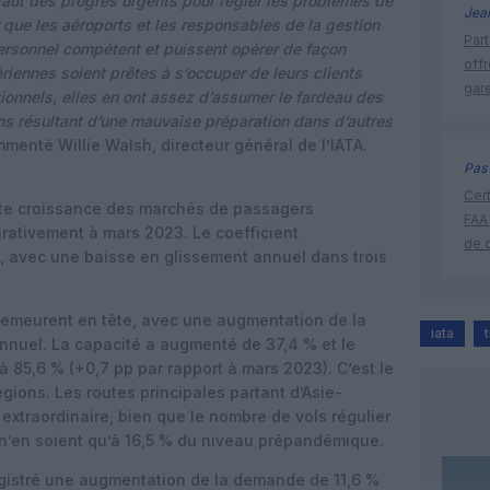
 faut des progrès urgents pour régler les problèmes de
Jea
 que les aéroports et les responsables de la gestion
Part
personnel compétent et puissent opérer de façon
off
riennes soient prêtes à s’occuper de leurs clients
gar
ionnels, elles en ont assez d’assumer le fardeau des
ons résultant d’une mauvaise préparation dans d’autres
menté Willie Walsh, directeur général de l’IATA.
Pas 
Cert
orte croissance des marchés de passagers
FAA
rativement à mars 2023. Le coefficient
de 
l, avec une baisse en glissement annuel dans trois
demeurent en tête, avec une augmentation de la
iata
nuel. La capacité a augmenté de 37,4 % et le
 à 85,6 % (+0,7 pp par rapport à mars 2023). C’est le
égions. Les routes principales partant d’Asie-
extraordinaire, bien que le nombre de vols régulier
 n’en soient qu’à 16,5 % du niveau prépandémique.
egistré une augmentation de la demande de 11,6 %