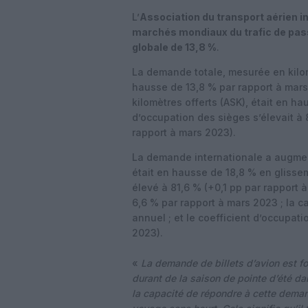
L’
Association du transport aérien i
marchés mondiaux du trafic de pa
globale de 13,8 %
.
La demande totale, mesurée en kilo
hausse de 13,8 % par rapport à mars
kilomètres offerts (ASK), était en h
d’occupation des sièges s’élevait à
rapport à mars 2023).
La demande internationale a augment
était en hausse de 18,8 % en glissem
élevé à 81,6 % (+0,1 pp par rapport
6,6 % par rapport à mars 2023 ; la 
annuel ; et le coefficient d’occupati
2023).
«
La demande de billets d’avion est fo
durant de la saison de pointe d’été da
la capacité de répondre à cette dema