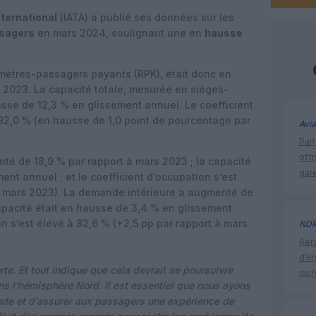
nternational
(IATA) a publié ses données sur les
ssagers
en mars 2024, soulignant une en
hausse
mètres-passagers payants (RPK), était donc en
 2023. La capacité totale, mesurée en sièges-
ausse de 12,3 % en glissement annuel. Le coefficient
 82,0 % (en hausse de 1,0 point de pourcentage par
Avia
Part
off
é de 18,9 % par rapport à mars 2023 ; la capacité
gar
ent annuel ; et le coefficient d’occupation s’est
 à mars 2023). La demande intérieure a augmenté de
capacité était en hausse de 3,4 % en glissement
on s’est élevé à 82,6 % (+2,5 pp par rapport à mars
ND
Aéro
d’e
rte. Et tout indique que cela devrait se poursuivre
num
ns l’hémisphère Nord. Il est essentiel que nous ayons
nde et d’assurer aux passagers une expérience de