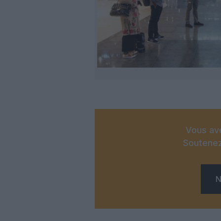
Vous ave
Soutenez
N