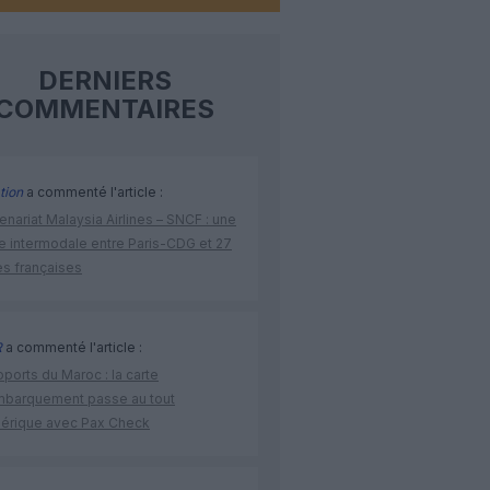
DERNIERS
COMMENTAIRES
tion
a commenté l'article :
enariat Malaysia Airlines – SNCF : une
re intermodale entre Paris-CDG et 27
es françaises
R
a commenté l'article :
ports du Maroc : la carte
mbarquement passe au tout
érique avec Pax Check