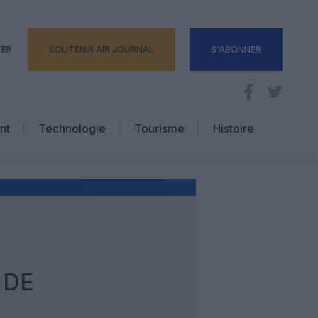
TER
SOUTENIR AIR JOURNAL
S'ABONNER
nt
Technologie
Tourisme
Histoire
Pratique
Hôtellerie
Voyages d’affaires
 DE