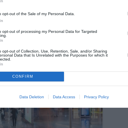
In
r a augmenté à un rythme plus lent en mars, se
 typiquement prépandémiques. La Chine (+17,6 %
o opt-out of the Sale of my Personal Data.
e marché dominant. Les autres marchés affichent
In
 de l’Australie. La baisse de croissance observée là-
ent économique du pays au premier trimestre.
to opt-out of processing my Personal Data for Targeted
ing.
In
o opt-out of Collection, Use, Retention, Sale, and/or Sharing
ersonal Data that Is Unrelated with the Purposes for which it
lected.
In
CONFIRM
Data Deletion
Data Access
Privacy Policy