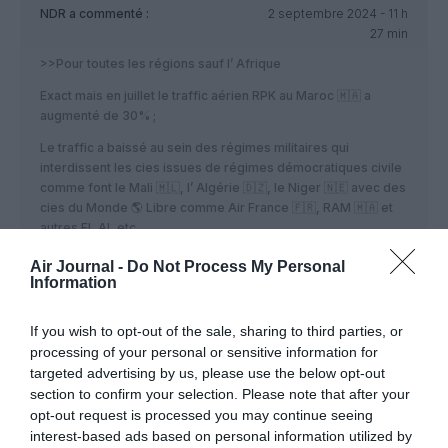
NDR
a commenté :
2 septembre 2024 - 11 h
27 min
>>Pour toutes les régions sauf l’ Afrique
Exact mais en juillet le traffic aérien RPK au Maroc 🇲🇦 a
augmenté de 30% ;
Le traffic a baissé au sein des régimes militaires qui
interdissent les cies issues de régimes démocratiques civile
comme font le Mali 🇲🇱, l’ Algérie 🇩🇿, le Niger 🇳🇪 avec des
cies du Monde 🌎 Libre comme Air France 🇫🇷, RAM 🇲🇦 et
autres EL AL etc…
RÉPONDRE
Air Journal -
Do Not Process My Personal
Information
If you wish to opt-out of the sale, sharing to third parties, or
LAISSER UN COMMENTAIRE
processing of your personal or sensitive information for
targeted advertising by us, please use the below opt-out
section to confirm your selection. Please note that after your
opt-out request is processed you may continue seeing
FAIRE UN DON
interest-based ads based on personal information utilized by