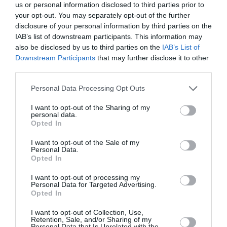
us or personal information disclosed to third parties prior to
your opt-out. You may separately opt-out of the further
Appel aux lecteurs !
disclosure of your personal information by third parties on the
Soutenez Air Journal participez
à son
IAB’s list of downstream participants. This information may
développement !
also be disclosed by us to third parties on the
IAB’s List of
Downstream Participants
that may further disclose it to other
third parties.
NOUS SOUTENIR
Personal Data Processing Opt Outs
I want to opt-out of the Sharing of my
personal data.
Opted In
I want to opt-out of the Sale of my
Personal Data.
Opted In
DERNIERS COMMENTAIRES
I want to opt-out of processing my
Personal Data for Targeted Advertising.
Opted In
CG59
a commenté l'article :
I want to opt-out of Collection, Use,
Un enfant refuse sa ceinture : un vol Porter Airlines
Retention, Sale, and/or Sharing of my
Personal Data that Is Unrelated with the