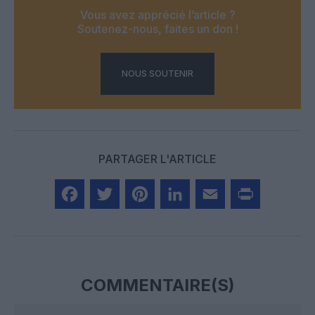
Vous avez apprécié l’article ?
Soutenez-nous, faites un don !
NOUS SOUTENIR
PARTAGER L'ARTICLE
Facebook
Twitter
Pinterest
LinkedIn
Email
Print
COMMENTAIRE(S)