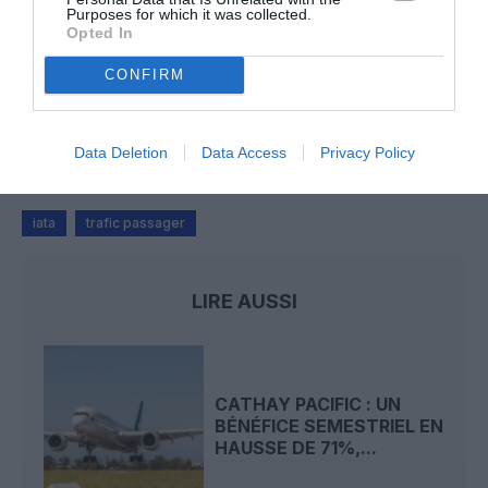
annulé au Canada
Purposes for which it was collected.
Opted In
CONFIRM
Donald Trump
a commenté l'article :
Air Force One : les retards de Boeing s’aggravent, la
cabine du futur 747-8 en cause
Data Deletion
Data Access
Privacy Policy
iata
trafic passager
LIRE AUSSI
CATHAY PACIFIC : UN
BÉNÉFICE SEMESTRIEL EN
HAUSSE DE 71%,...