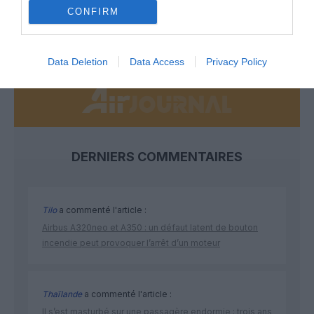
CONFIRM
NOUS SOUTENIR
Data Deletion
Data Access
Privacy Policy
DERNIERS COMMENTAIRES
Tilo
a commenté l'article :
Airbus A320neo et A350 : un défaut latent de bouton
incendie peut provoquer l’arrêt d’un moteur
Thaïlande
a commenté l'article :
Il s’est masturbé sur une passagère endormie : trois ans