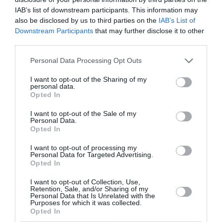
PARTAGER L'ARTICLE
IAB’s list of downstream participants. This information may
also be disclosed by us to third parties on the
IAB’s List of
Downstream Participants
that may further disclose it to other
third parties.
Facebook
Twitter
Pinterest
LinkedIn
Email
Print
Personal Data Processing Opt Outs
I want to opt-out of the Sharing of my
personal data.
Aucun commentaire !
Opted In
I want to opt-out of the Sale of my
LAISSER UN COMMENTAIRE
Personal Data.
Opted In
I want to opt-out of processing my
Personal Data for Targeted Advertising.
FAIRE UN DON
Opted In
I want to opt-out of Collection, Use,
Appel aux lecteurs !
Retention, Sale, and/or Sharing of my
Personal Data that Is Unrelated with the
Soutenez Air Journal participez
à son
Purposes for which it was collected.
Opted In
développement !