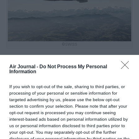
©SWISS
Air Journal -
Do Not Process My Personal
Information
Vous avez apprécié l’article ?
Soutenez-nous, faites un don !
If you wish to opt-out of the sale, sharing to third parties, or
processing of your personal or sensitive information for
targeted advertising by us, please use the below opt-out
NOUS SOUTENIR
section to confirm your selection. Please note that after your
opt-out request is processed you may continue seeing
interest-based ads based on personal information utilized by
us or personal information disclosed to third parties prior to
your opt-out. You may separately opt-out of the further
disclosure of your personal information by third parties on the