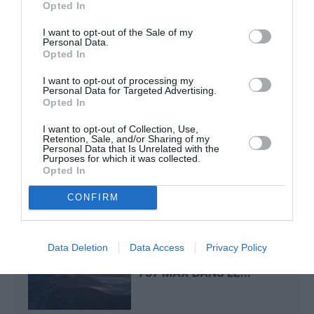
Pointe‑à‑Pitre – Panama City : Air France ouvre un pont
Opted In
aérien vers l’Amérique latine
I want to opt-out of the Sale of my
Personal Data.
Opted In
CHECK LAST
a commenté l'article :
I want to opt-out of processing my
Airbus doit accélérer avec 90 avions par mois
Personal Data for Targeted Advertising.
nécessaires pour atteindre son objectif
Opted In
I want to opt-out of Collection, Use,
Retention, Sale, and/or Sharing of my
Personal Data that Is Unrelated with the
Purposes for which it was collected.
Opted In
LIRE AUSSI
CONFIRM
RISQUE DE FISSURES :
Data Deletion
Data Access
Privacy Policy
PRÈS DE 1 500 BOEING
737 MAX DANS LE...