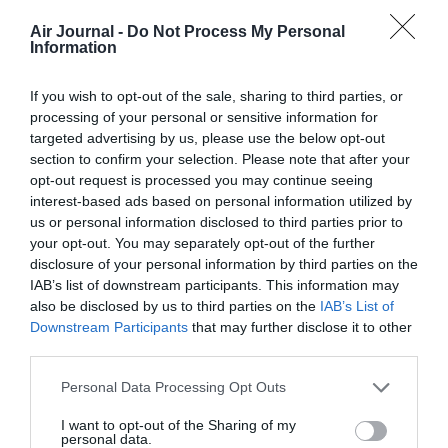
FAIRE UN DON
Air Journal -
Do Not Process My Personal
Information
Appel aux lecteurs !
Soutenez Air Journal participez
à son
If you wish to opt-out of the sale, sharing to third parties, or
développement !
processing of your personal or sensitive information for
targeted advertising by us, please use the below opt-out
section to confirm your selection. Please note that after your
opt-out request is processed you may continue seeing
NOUS SOUTENIR
interest-based ads based on personal information utilized by
us or personal information disclosed to third parties prior to
your opt-out. You may separately opt-out of the further
disclosure of your personal information by third parties on the
IAB’s list of downstream participants. This information may
also be disclosed by us to third parties on the
IAB’s List of
Downstream Participants
that may further disclose it to other
DERNIERS COMMENTAIRES
third parties.
Personal Data Processing Opt Outs
I want to opt-out of the Sharing of my
Bizness
a commenté l'article :
personal data.