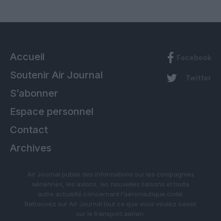
Accueil
Facebook
Soutenir Air Journal
Twitter
S’abonner
Espace personnel
Contact
Archives
Air Journal publie des informations sur les compagnies
aériennes, les avions, les nouvelles liaisons et toute
autre actualité concernant l’aéronautique civile.
Retrouvez sur Air Journal tout ce que vous voulez savoir
sur le transport aérien.