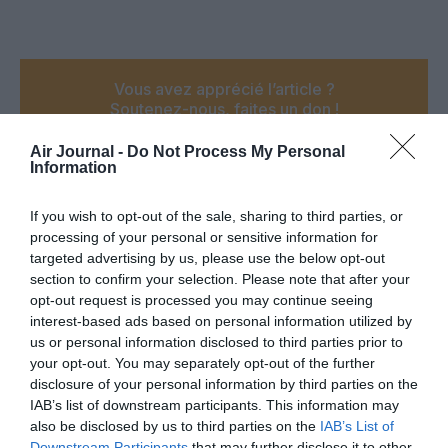
Vous avez apprécié l’article ?
Soutenez-nous, faites un don !
Air Journal -
Do Not Process My Personal
Information
NOUS SOUTENIR
If you wish to opt-out of the sale, sharing to third parties, or
processing of your personal or sensitive information for
targeted advertising by us, please use the below opt-out
section to confirm your selection. Please note that after your
PARTAGER L'ARTICLE
opt-out request is processed you may continue seeing
interest-based ads based on personal information utilized by
us or personal information disclosed to third parties prior to
your opt-out. You may separately opt-out of the further
disclosure of your personal information by third parties on the
Facebook
Twitter
Pinterest
LinkedIn
Email
Print
IAB’s list of downstream participants. This information may
also be disclosed by us to third parties on the
IAB’s List of
Downstream Participants
that may further disclose it to other