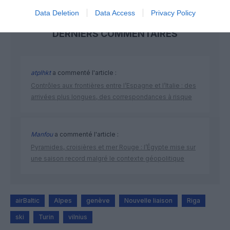
Data Deletion
Data Access
Privacy Policy
DERNIERS COMMENTAIRES
atplhkt
a commenté l'article :
Contrôles aux frontières entre l’Espagne et l’Italie : des
arrivées plus longues, des correspondances à risque
Manfou
a commenté l'article :
Pyramides, croisières et mer Rouge : l’Égypte mise sur
une saison record malgré le contexte géopolitique
airBaltic
Alpes
genève
Nouvelle liaison
Riga
ski
Turin
vilnius