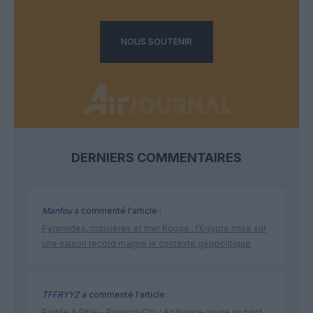
NOUS SOUTENIR
DERNIERS COMMENTAIRES
Manfou
a commenté l'article :
Pyramides, croisières et mer Rouge : l’Égypte mise sur
une saison record malgré le contexte géopolitique
TFFRYYZ
a commenté l'article :
Pointe‑à‑Pitre – Panama City : Air France ouvre un pont