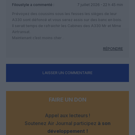
Filoustyle
a commenté :
7 juillet 2026 - 22 h 45 min
Prévoyez des coussins sous les fesses les sièges de leur
A330 sont défoncé et vous serez assis sur des banc en bois.
Il serait temps de rafraichir les Cabines des A330 Mr et Mme
Airtransat.
Maintenant c’est moins cher .
RÉPONDRE
LAISSER UN COMMENTAIRE
FAIRE UN DON
Appel aux lecteurs !
Soutenez Air Journal participez
à son
développement !