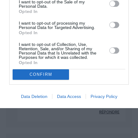
I want to opt-out of the Sale of my
Personal Data.
Opted In
I want to opt-out of processing my
COMMENTAIRE(S)
Personal Data for Targeted Advertising.
Opted In
Voyager974
a commenté :
14 juin 2026 - 16 h 16 min
I want to opt-out of Collection, Use,
Retention, Sale, and/or Sharing of my
Corsair ne dessert plus le canada
Personal Data that Is Unrelated with the
Purposes for which it was collected.
Opted In
RÉPONDRE
CONFIRM
Air-Journal
a commenté :
14 juin 2026 - 18 h 45
min
Data Deletion
Data Access
Privacy Policy
Merci pour la correction, nous modifions le texte.
RÉPONDRE