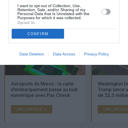
01
I want to opt-out of Collection, Use,
/
05
ARTICLES LES PLUS
Retention, Sale, and/or Sharing of my
Personal Data that Is Unrelated with the
CONSULTÉS DU MOIS
Purposes for which it was collected.
Opted In
CONFIRM
Data Deletion
Data Access
Privacy Policy
Aéroports du Maroc : la carte
Washington Du
d’embarquement passe au tout
Trump lance u
numérique avec Pax Check
de 22,5 millia
LIRE L'ARTICLE
LIRE L'ARTICL