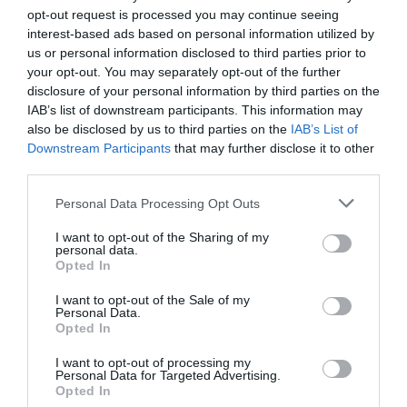
diplomatique
opt-out request is processed you may continue seeing
interest-based ads based on personal information utilized by
us or personal information disclosed to third parties prior to
your opt-out. You may separately opt-out of the further
disclosure of your personal information by third parties on the
IAB’s list of downstream participants. This information may
ABONNEMENT
also be disclosed by us to third parties on the
IAB’s List of
Downstream Participants
that may further disclose it to other
third parties.
Personal Data Processing Opt Outs
PUBLICITÉ
PSEUDONYME
COMMENTAIRE
MASQUÉE
RÉSERVÉ
INSTANTANÉ
I want to opt-out of the Sharing of my
personal data.
Opted In
EN SAVOIR PLUS
I want to opt-out of the Sale of my
Personal Data.
Opted In
I want to opt-out of processing my
Personal Data for Targeted Advertising.
Opted In