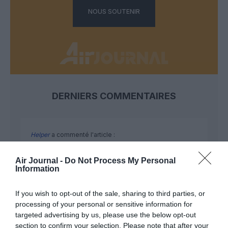
NOUS SOUTENIR
DERNIERS COMMENTAIRES
Helper
a commenté l'article :
19 h 23 sans escale : le Boeing 777F de National
Airlines relie l’Écosse à l’Australie
Air Journal -
Do Not Process My Personal
Information
If you wish to opt-out of the sale, sharing to third parties, or
Sauf si…
a commenté l'article :
processing of your personal or sensitive information for
Incivilités à Bangkok : 22 passagers chinois refusés à
targeted advertising by us, please use the below opt-out
bord après une course-poursuite, l’incident devient
section to confirm your selection. Please note that after your