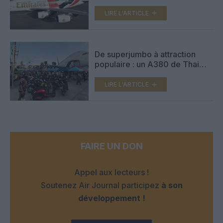
de fierté nationale
LIRE L'ARTICLE
De superjumbo à attraction
populaire : un A380 de Thai
Airways transformé en café-
restaurant sur un marché
LIRE L'ARTICLE
(vidéo)
FAIRE UN DON
Appel aux lecteurs !
Soutenez Air Journal participez
à son
développement !