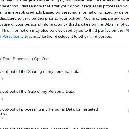
formation for targeted advertising by us, please use the below opt-out s
nouv
r selection. Please note that after your opt-out request is processed y
déc
eing interest-based ads based on personal information utilized by us or
disclosed to third parties prior to your opt-out. You may separately opt-
losure of your personal information by third parties on the IAB’s list of
. This information may also be disclosed by us to third parties on the
IA
CHE
Participants
that may further disclose it to other third parties.
Eas
ave
déd
l Data Processing Opt Outs
o opt-out of the Sharing of my personal data.
In
o opt-out of the Sale of my Personal Data.
In
ABONNEMENT
to opt-out of processing my Personal Data for Targeted
ing.
In
PSEUDONYME