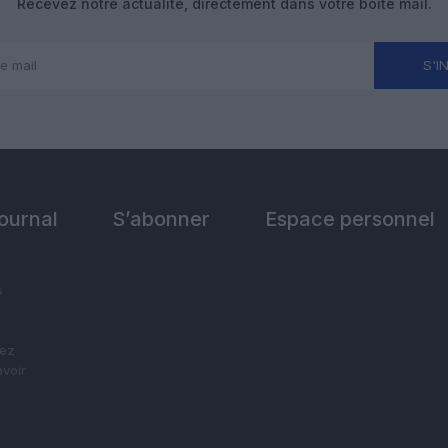
Recevez notre actualité, directement dans votre boîte mail.
S'I
Journal
S’abonner
Espace personnel
s
vez
avoir