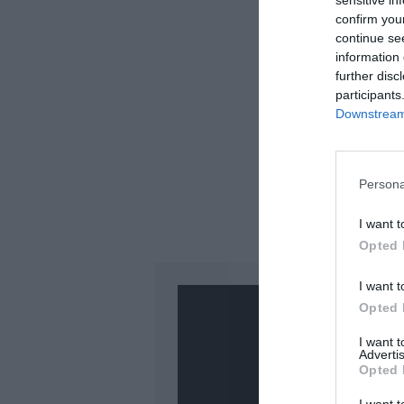
sensitive in
confirm you
continue se
information 
further disc
participants
Downstream 
Persona
I want t
Opted 
I want t
Opted 
I want 
Advertis
Opted 
PUBLICITÉ