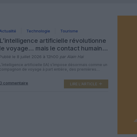
Actualité
Technologie
Tourisme
L’intelligence artificielle révolutionne
le voyage… mais le contact humain
demeure essentiel
Publié le 8 juillet 2026 à 12h00
par Alain Hai
L’intelligence artificielle (IA) s’impose désormais comme un
compagnon de voyage à part entière, des premières
recherches d’itinéraires jusqu’aux opérations en temps réel
dans les aéroports et les cockpits. Les voyageurs, comme
0 commentaire
les agences de voyages, apprennent à composer avec ces
LIRE L'ARTICLE
nouveaux assistants qui promettent des parcours plus
fluides, mais aussi une profonde recomposition de la […]