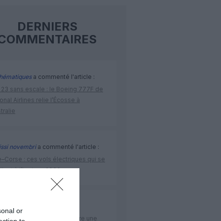
DERNIERS
COMMENTAIRES
hématiques
a commenté l'article :
 23 sans escale : le Boeing 777F de
onal Airlines relie l’Écosse à
stralie
issi novembri
a commenté l'article :
–Corse : ces vols électriques qui se
ilent à l’horizon 2030
rge13
a commenté l'article :
sonal or
elles–Porto : Transavia ouvre une