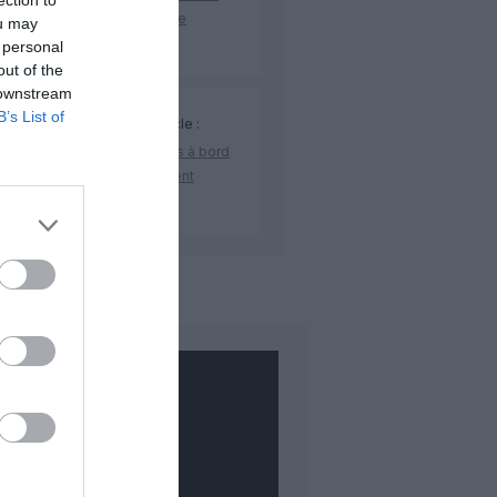
ection to
elle liaison loisirs à partir de
ou may
embre 2026
 personal
out of the
 downstream
B’s List of
CK LAST
a commenté l'article :
yJet fait monter les doudous à bord
c des cartes d’embarquement
iées
COMMENTAIRE