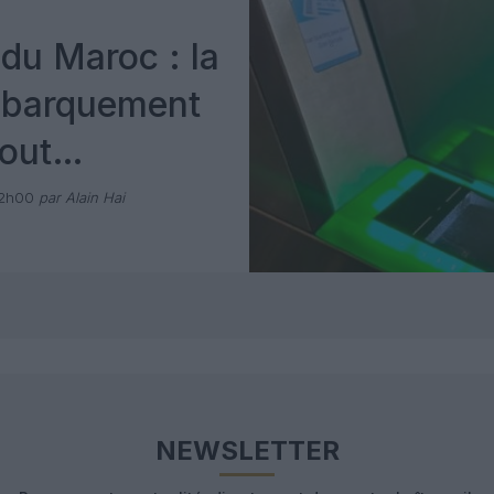
du Maroc : la
mbarquement
out
 avec Pax
12h00
par Alain Hai
NEWSLETTER