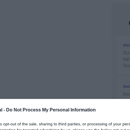
Mat
19 h
Nati
l’Au
Bad
Nice
prof
l -
Do Not Process My Personal Information
@Se
to opt-out of the sale, sharing to third parties, or processing of your per
Brux