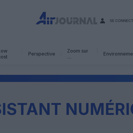
SE CONNEC
Low
Zoom sur
Perspective
Environneme
cost
…
Edito
En chiffres
Avis d’expert
AJ Académie
ISTANT NUMÉR
Vidéo