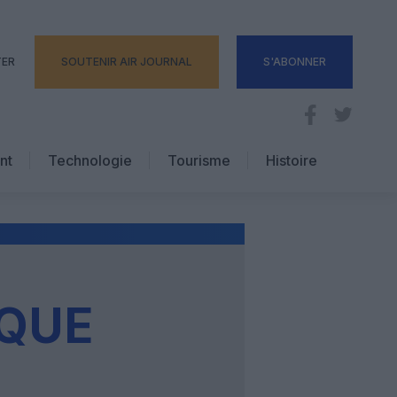
TER
SOUTENIR AIR JOURNAL
S'ABONNER
nt
Technologie
Tourisme
Histoire
Pratique
Hôtellerie
Voyages d’affaires
IQUE