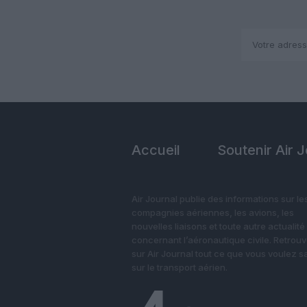
Accueil
Soutenir Air 
Air Journal publie des informations sur le
compagnies aériennes, les avions, les
nouvelles liaisons et toute autre actualité
concernant l’aéronautique civile. Retrou
sur Air Journal tout ce que vous voulez s
sur le transport aérien.