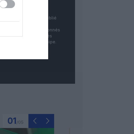
INSTANTANÉ
tre commentaire est publié
instantanément. Les
mentaires des non-abonnés
ne sont publiés qu'après
dération par notre équipe.
01
/
05