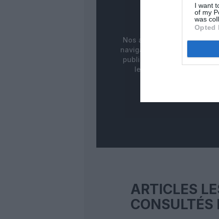
PUBLICITÉ
I want t
of my P
MASQUÉE
was col
Opted 
Nos abonnés bénéficient d
navigation fluide sans ban
publicitaires pour une meill
lecture de nos contenus
ARTICLES LE
CONSULTÉS 