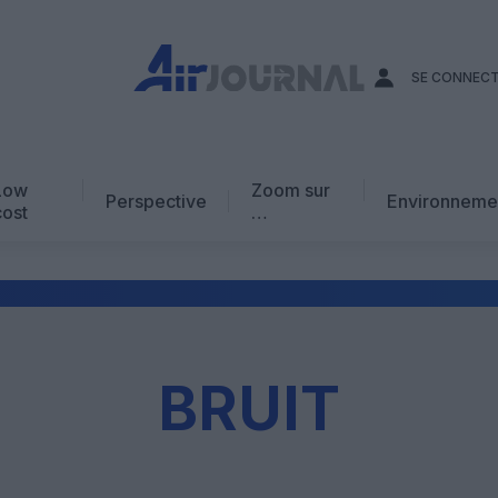
SE CONNEC
Low
Zoom sur
Perspective
Environneme
cost
…
Edito
En chiffres
Avis d’expert
AJ Académie
BRUIT
Vidéo