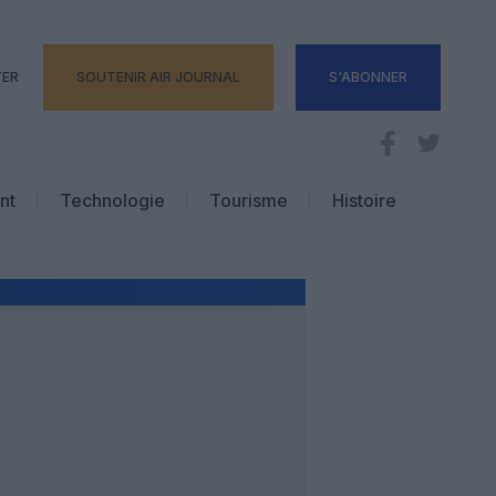
TER
SOUTENIR AIR JOURNAL
S'ABONNER
nt
Technologie
Tourisme
Histoire
Pratique
Hôtellerie
Voyages d’affaires