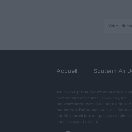
Accueil
Soutenir Air 
Air Journal publie des informations sur le
compagnies aériennes, les avions, les
nouvelles liaisons et toute autre actualité
concernant l’aéronautique civile. Retrou
sur Air Journal tout ce que vous voulez s
sur le transport aérien.