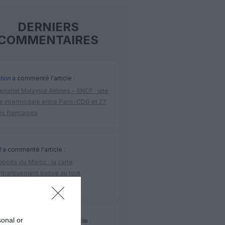
DERNIERS
COMMENTAIRES
tion
a commenté l'article :
enariat Malaysia Airlines – SNCF : une
re intermodale entre Paris-CDG et 27
es françaises
R
a commenté l'article :
ports du Maroc : la carte
mbarquement passe au tout
érique avec Pax Check
sonal or
n Neymar
a commenté l'article :