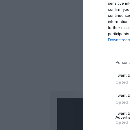
sensitive in
confirm you
continue se
information 
further disc
participants
Downstream 
Persona
I want t
Opted 
I want t
Opted 
I want 
Advertis
Opted 