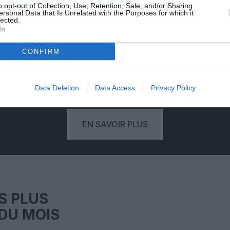
PSEUDONYME
o opt-out of Collection, Use, Retention, Sale, and/or Sharing
ersonal Data that Is Unrelated with the Purposes for which it
RÉSERVÉ
lected.
In
'une
Votre pseudonyme est validé à
Vo
CONFIRM
deaux
partir de votre adresse mail,
eure
empêchant qu'un autre lecteur
com
.
publie un commentaire à votre
place.
mo
Data Deletion
Data Access
Privacy Policy
EN SAVOIR PLUS
S PLUS
DU MOIS