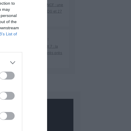
ection to
enariat Malaysia Airlines – SNCF : une
ou may
re intermodale entre Paris-CDG et 27
 personal
es françaises
out of the
 downstream
B’s List of
si Cool
a commenté l'article :
ification du Boeing 737 MAX 7 : la
 donne enfin son feu vert après près
dix ans de turbulence