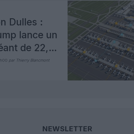
n Dulles :
ump lance un
éant de 22,5
e dollars
1h00
par Thierry Blancmont
NEWSLETTER