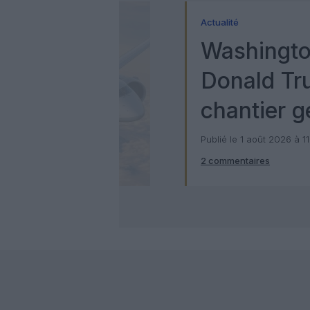
Actualité
Washingto
Donald Tr
chantier g
milliards d
Publié le 1 août 2026 à 1
2 commentaires