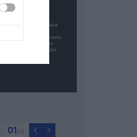
COMMENTAIRE
INSTANTANÉ
tre commentaire est publié
instantanément. Les
mentaires des non-abonnés
ne sont publiés qu'après
dération par notre équipe.
01
/
05