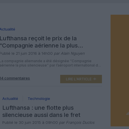
Actualité
Lufthansa reçoit le prix de la
“Compagnie aérienne la plus
silencieuse”
Publié le 21 juin 2016 à 14h00
par Alain Nguyen
La compagnie allemande a été désignée “Compagnie
aérienne la plus silencieuse” par l’aéroport international de
San Francisco dans le cadre du programme “Fly Quiet“. Le
programme “Fly Quiet” de l’aéroport international de San
14 commentaires
Francisco (SFO) est une initiative communautaire dont
LIRE L'ARTICLE
l’objectif est d’encourager les compagnies aériennes à y
opérer de manière la plus silencieuse possible. Selon les
organisateurs, la […]
Actualité
Technologie
Lufthansa : une flotte plus
silencieuse aussi dans le fret
Publié le 30 juin 2015 à 09h00
par François Duclos