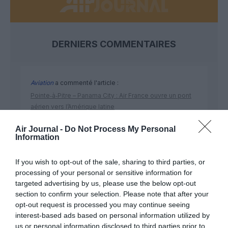
DERNIERS COMMENTAIRES
Aviation
a commenté l'article :
Pointe‑à‑Pitre – Panama City : Air France ouvre un pont
aérien vers l’Amérique latine
Air Journal -
Do Not Process My Personal
Information
Pont aérien: chevilles enflées!
a commenté l'article :
Pointe‑à‑Pitre – Panama City : Air France ouvre un pont
If you wish to opt-out of the sale, sharing to third parties, or
aérien vers l’Amérique latine
processing of your personal or sensitive information for
targeted advertising by us, please use the below opt-out
section to confirm your selection. Please note that after your
opt-out request is processed you may continue seeing
interest-based ads based on personal information utilized by
us or personal information disclosed to third parties prior to