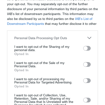
ABONNEMENT
your opt-out. You may separately opt-out of the further
disclosure of your personal information by third parties on the
IAB’s list of downstream participants. This information may
also be disclosed by us to third parties on the
IAB’s List of
PUBLICITÉ
PSEUDONYME
COMMENTAIRE
Downstream Participants
that may further disclose it to other
MASQUÉE
RÉSERVÉ
INSTANTANÉ
third parties.
Personal Data Processing Opt Outs
I want to opt-out of the Sharing of my
EN SAVOIR PLUS
personal data.
Opted In
I want to opt-out of the Sale of my
Personal Data.
Opted In
I want to opt-out of processing my
01
/
05
Personal Data for Targeted Advertising.
ARTICLES LES PLUS
Opted In
CONSULTÉS DU MOIS
I want to opt-out of Collection, Use,
Retention, Sale, and/or Sharing of my
Personal Data that Is Unrelated with the