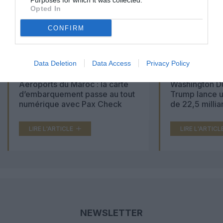
Purposes for which it was collected.
Opted In
CONFIRM
Data Deletion
Data Access
Privacy Policy
Aéroports du Maroc : la carte
Washington Du
d’embarquement passe au tout
Trump lance u
numérique avec Pax Check
de 22,5 millia
LIRE L'ARTICLE
LIRE L'ARTICL
NEWSLETTER