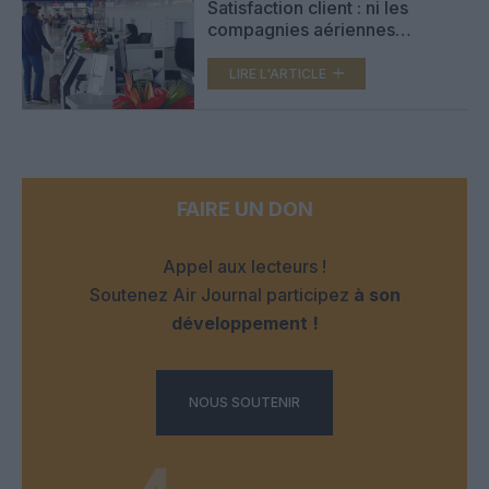
Satisfaction client : ni les
compagnies aériennes
historiques ni les low cost
n’atteignent l’excellence
LIRE L'ARTICLE
FAIRE UN DON
Appel aux lecteurs !
Soutenez Air Journal participez
à son
développement !
NOUS SOUTENIR