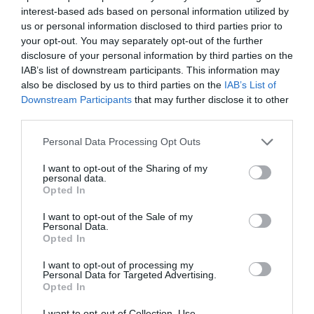
interest-based ads based on personal information utilized by
us or personal information disclosed to third parties prior to
your opt-out. You may separately opt-out of the further
disclosure of your personal information by third parties on the
ABONNEMENT
IAB’s list of downstream participants. This information may
also be disclosed by us to third parties on the
IAB’s List of
Downstream Participants
that may further disclose it to other
third parties.
PUBLICITÉ
PSEUDONYME
COMMENTAIRE
MASQUÉE
RÉSERVÉ
INSTANTANÉ
Personal Data Processing Opt Outs
I want to opt-out of the Sharing of my
personal data.
Opted In
EN SAVOIR PLUS
I want to opt-out of the Sale of my
Personal Data.
Opted In
I want to opt-out of processing my
Personal Data for Targeted Advertising.
Opted In
01
/
05
ARTICLES LES PLUS
I want to opt-out of Collection, Use,