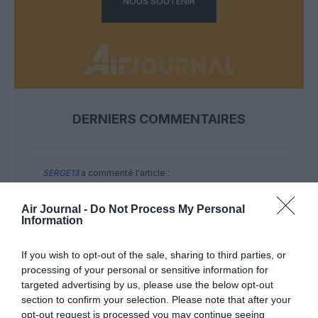
NOUS SOUTENIR
DERNIERS COMMENTAIRES
SERGE13
a commenté l'article :
Pointe‑à‑Pitre – Panama City : Air France ouvre un pont
aérien vers l’Amérique latine
Air Journal -
Do Not Process My Personal
Information
If you wish to opt-out of the sale, sharing to third parties, or
SERGE13
a commenté l'article :
processing of your personal or sensitive information for
A380 de Lufthansa : les « vrais » sièges hublot en
targeted advertising by us, please use the below opt-out
classe Affaires deviennent payants
section to confirm your selection. Please note that after your
opt-out request is processed you may continue seeing