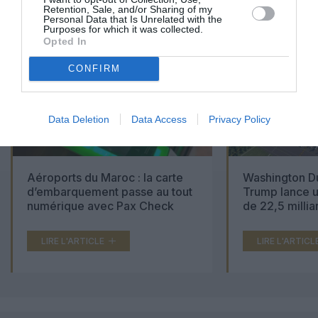
Retention, Sale, and/or Sharing of my
CONSULTÉS DU MOIS
Personal Data that Is Unrelated with the
Purposes for which it was collected.
Opted In
CONFIRM
Data Deletion
Data Access
Privacy Policy
Aéroports du Maroc : la carte
Washington Du
d’embarquement passe au tout
Trump lance u
numérique avec Pax Check
de 22,5 millia
LIRE L'ARTICLE
LIRE L'ARTICL