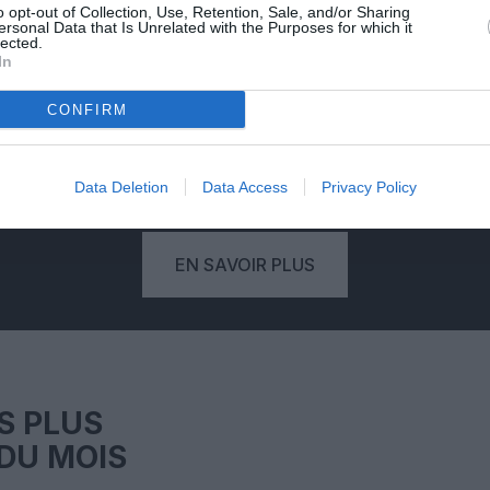
PSEUDONYME
o opt-out of Collection, Use, Retention, Sale, and/or Sharing
ersonal Data that Is Unrelated with the Purposes for which it
RÉSERVÉ
lected.
In
'une
Votre pseudonyme est validé à
Vo
CONFIRM
deaux
partir de votre adresse mail,
eure
empêchant qu'un autre lecteur
com
.
publie un commentaire à votre
place.
mo
Data Deletion
Data Access
Privacy Policy
EN SAVOIR PLUS
S PLUS
DU MOIS