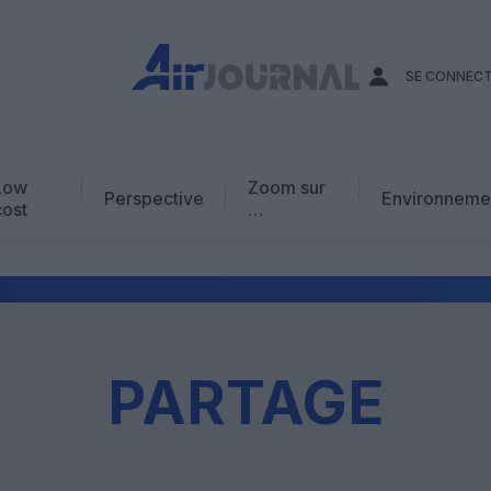
SE CONNEC
Low
Zoom sur
Perspective
Environneme
cost
…
Edito
En chiffres
Avis d’expert
AJ Académie
PARTAGE
Vidéo