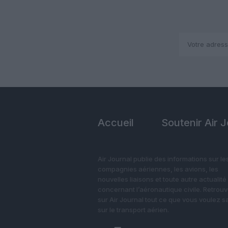
Accueil
Soutenir Air 
Air Journal publie des informations sur le
compagnies aériennes, les avions, les
nouvelles liaisons et toute autre actualité
concernant l’aéronautique civile. Retrou
sur Air Journal tout ce que vous voulez s
sur le transport aérien.