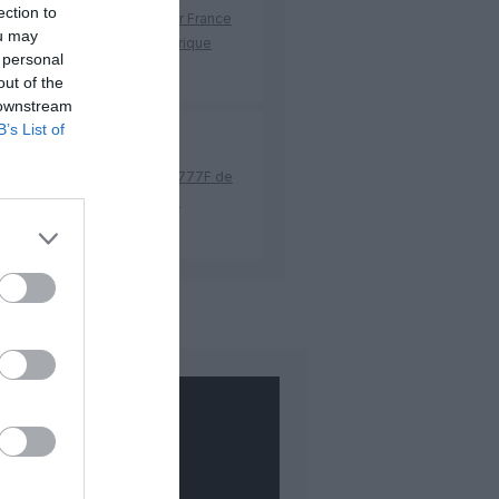
ection to
te‑à‑Pitre – Panama City : Air France
ou may
e un pont aérien vers l’Amérique
 personal
ne
out of the
 downstream
B’s List of
urs
a commenté l'article :
 23 sans escale : le Boeing 777F de
onal Airlines relie l’Écosse à
stralie