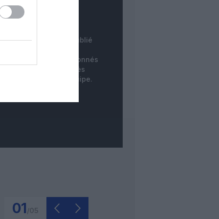
COMMENTAIRE
INSTANTANÉ
tre commentaire est publié
instantanément. Les
mentaires des non-abonnés
ne sont publiés qu'après
dération par notre équipe.
01
/
05