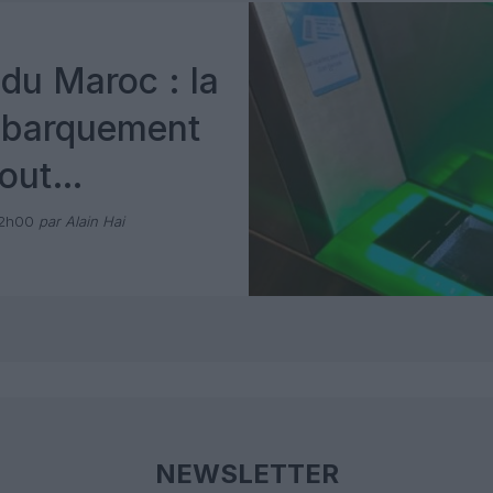
du Maroc : la
mbarquement
out
 avec Pax
12h00
par Alain Hai
NEWSLETTER