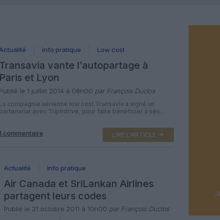
Actualité
Info pratique
Low cost
Transavia vante l’autopartage à
Paris et Lyon
Publié le 1 juillet 2014 à 08h00
par François Duclos
La compagnie aérienne low cost Transavia a signé un
partenariat avec Tripndrive, pour faire bénéficier à ses
clients des avantages de l’autopartage dans les aéroports
de Paris-Orly et Lyon-St Exupéry. La filiale spécialisée dans
1 commentaire
le vol pas cher du groupe Air France-KLM vient de signer
LIRE L'ARTICLE
un partenariat avec Tripndrive, le site d’autopartage pour
les voyageurs, […]
Actualité
Info pratique
Air Canada et SriLankan Airlines
partagent leurs codes
Publié le 21 octobre 2011 à 10h00
par François Duclos