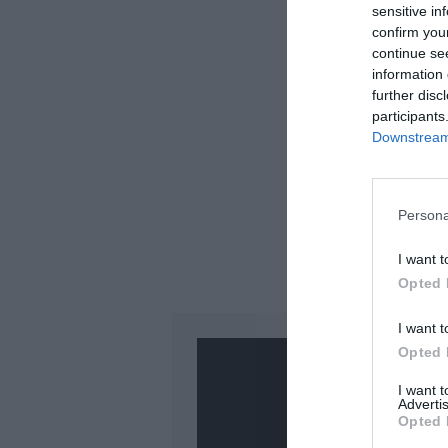
sensitive in
confirm you
continue se
information 
further disc
participants
Downstream 
Persona
I want t
Opted 
I want t
Opted 
I want 
Advertis
Opted 