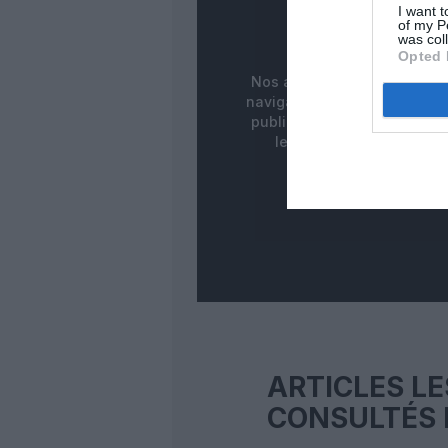
PUBLICITÉ
I want t
of my P
MASQUÉE
was col
Opted 
Nos abonnés bénéficient d
navigation fluide sans ban
publicitaires pour une meill
lecture de nos contenus
ARTICLES LE
CONSULTÉS 