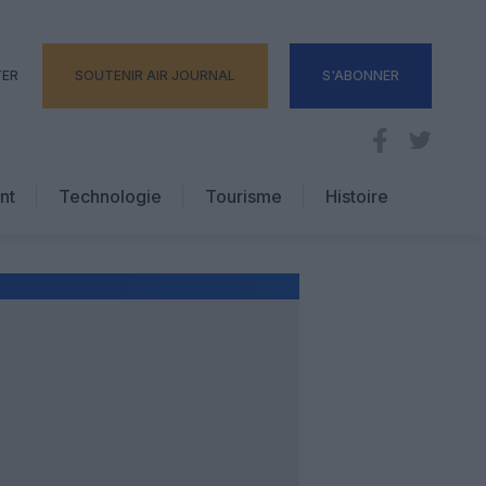
TER
SOUTENIR AIR JOURNAL
S'ABONNER
nt
Technologie
Tourisme
Histoire
Pratique
Hôtellerie
Voyages d’affaires