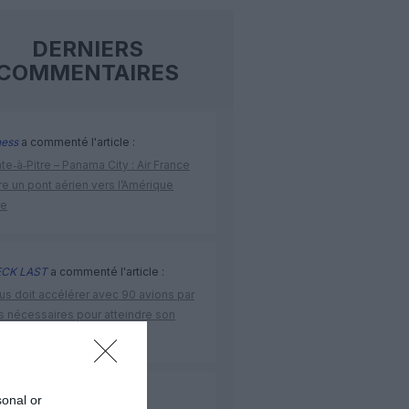
DERNIERS
COMMENTAIRES
ness
a commenté l'article :
te‑à‑Pitre – Panama City : Air France
e un pont aérien vers l’Amérique
ne
CK LAST
a commenté l'article :
us doit accélérer avec 90 avions par
s nécessaires pour atteindre son
ctif
sonal or
sse
a commenté l'article :