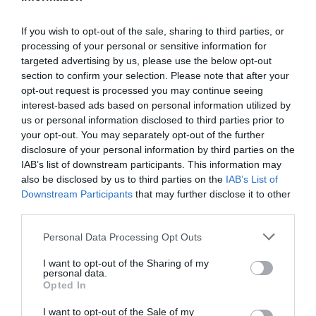
If you wish to opt-out of the sale, sharing to third parties, or
Tilo
a commenté l'article :
processing of your personal or sensitive information for
targeted advertising by us, please use the below opt-out
Airbus A320neo et A350 : un défaut latent de bouton
section to confirm your selection. Please note that after your
incendie peut provoquer l’arrêt d’un moteur
opt-out request is processed you may continue seeing
interest-based ads based on personal information utilized by
us or personal information disclosed to third parties prior to
Thaïlande
a commenté l'article :
your opt-out. You may separately opt-out of the further
Il s’est masturbé sur une passagère endormie : trois ans
disclosure of your personal information by third parties on the
de prison et interdiction de séjour en Thaïlande
IAB’s list of downstream participants. This information may
also be disclosed by us to third parties on the
IAB’s List of
Downstream Participants
that may further disclose it to other
third parties.
Personal Data Processing Opt Outs
ABONNEMENT
I want to opt-out of the Sharing of my
personal data.
Opted In
I want to opt-out of the Sale of my