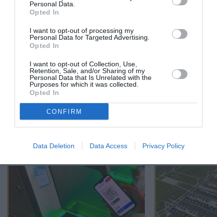
PUBLICITÉ
PSEUDONYME
COMMENTAIRE
Personal Data.
MASQUÉE
RÉSERVÉ
INSTANTANÉ
Opted In
I want to opt-out of processing my
Personal Data for Targeted Advertising.
Opted In
EN SAVOIR PLUS
I want to opt-out of Collection, Use,
Retention, Sale, and/or Sharing of my
Personal Data that Is Unrelated with the
Purposes for which it was collected.
Opted In
CONFIRM
01
/
05
ARTICLES LES PLUS
CONSULTÉS DU MOIS
Data Deletion
Data Access
Privacy Policy