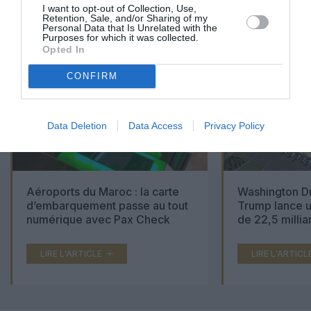
01
/
05
I want to opt-out of Collection, Use,
ARTICLES LES PLUS
Retention, Sale, and/or Sharing of my
Personal Data that Is Unrelated with the
CONSULTÉS DU MOIS
Purposes for which it was collected.
Opted In
CONFIRM
Data Deletion
Data Access
Privacy Policy
Aéroports du Maroc : la carte
Washington Du
d’embarquement passe au tout
Trump lance u
numérique avec Pax Check
de 22,5 millia
LIRE L'ARTICLE
LIRE L'ARTICL