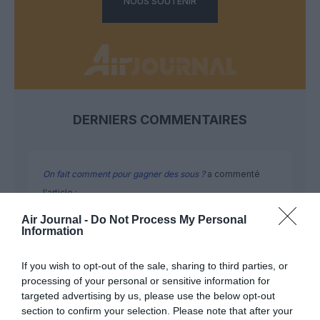
NOUS SOUTENIR
DERNIERS COMMENTAIRES
On fait comment pour gagner des sous ?
a commenté
l'article :
Après Emirates, Lufthansa remet en cause la réception
Air Journal -
Do Not Process My Personal
de Boeing 777-9 déjà construits
Information
If you wish to opt-out of the sale, sharing to third parties, or
CHECK LAST
a commenté l'article :
processing of your personal or sensitive information for
targeted advertising by us, please use the below opt-out
Après Emirates, Lufthansa remet en cause la réception
section to confirm your selection. Please note that after your
de Boeing 777-9 déjà construits