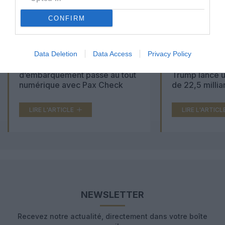
CONFIRM
Data Deletion
Data Access
Privacy Policy
Aéroports du Maroc : la carte
Washington Du
d’embarquement passe au tout
Trump lance u
numérique avec Pax Check
de 22,5 millia
LIRE L'ARTICLE
LIRE L'ARTICL
NEWSLETTER
Recevez notre actualité, directement dans votre boîte