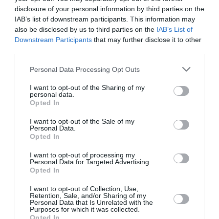
disclosure of your personal information by third parties on the
IAB’s list of downstream participants. This information may
PUBLICITÉ
PSEUDONYME
COMMENTAIRE
also be disclosed by us to third parties on the
IAB’s List of
MASQUÉE
RÉSERVÉ
INSTANTANÉ
Downstream Participants
that may further disclose it to other
third parties.
Personal Data Processing Opt Outs
EN SAVOIR PLUS
I want to opt-out of the Sharing of my
personal data.
Opted In
I want to opt-out of the Sale of my
Personal Data.
Opted In
01
/
05
ARTICLES LES PLUS
I want to opt-out of processing my
Personal Data for Targeted Advertising.
CONSULTÉS DU MOIS
Opted In
I want to opt-out of Collection, Use,
Retention, Sale, and/or Sharing of my
Personal Data that Is Unrelated with the
Purposes for which it was collected.
Opted In