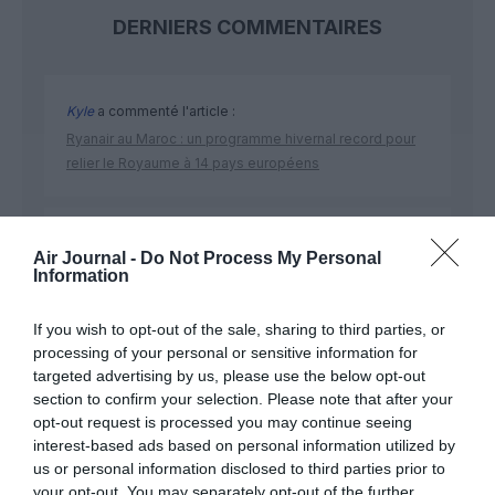
DERNIERS COMMENTAIRES
Kyle
a commenté l'article :
Ryanair au Maroc : un programme hivernal record pour
relier le Royaume à 14 pays européens
Mamadou DIALLO
a commenté l'article :
Air Journal -
Do Not Process My Personal
44° d’inclinaison lors d’une remise de gaz par Aer
Information
Lingus : l’enquête irlandaise détaille une perte de
conscience de la situation en approche
If you wish to opt-out of the sale, sharing to third parties, or
processing of your personal or sensitive information for
targeted advertising by us, please use the below opt-out
section to confirm your selection. Please note that after your
opt-out request is processed you may continue seeing
interest-based ads based on personal information utilized by
ABONNEMENT
us or personal information disclosed to third parties prior to
your opt-out. You may separately opt-out of the further