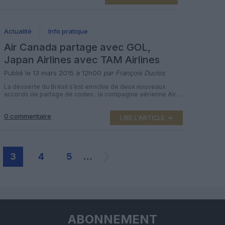
Il pâtit de la dépréciation du réal brésilien par rapport […]
Actualité
Info pratique
Air Canada partage avec GOL,
Japan Airlines avec TAM Airlines
Publié le 13 mars 2015 à 12h00
par François Duclos
La desserte du Brésil s’est enrichie de deux nouveaux
accords de partage de codes : la compagnie aérienne Air
Canada a signé avec la low cost GOL, tandis que Japan
Airlines s’est alliée à TAM Brazilian Airlines. La compagnie
0 commentaire
nationale canadienne a annoncé le 11 mars 2015 avoir passé
LIRE L'ARTICLE
un accord de partage de codes avec […]
3
4
5
…
ABONNEMENT