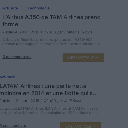
Actualité
Technologie
L’Airbus A350 de TAM Airlines prend
forme
Publié le 6 avril 2015 à 09h00
par François Duclos
Airbus a diffusé les premières photos de l’A350-900
destiné à la compagnie aérienne TAM Brazilian Airlines, la
livraison étant prévue fin décembre et l’entrée en service
début 2016. Quatrième compagnie à mettre en service le
11 commentaires
dernier-né d’Airbus après Qatar Airways, Vietnam Airlines
LIRE L'ARTICLE
et Finnair, la compagnie brésilienne a vu son premier A350-
900 (MSN24) entrer dans […]
Actualité
LATAM Airlines : une perte nette
moindre en 2014 et une flotte qui se
modernise
Publié le 21 mars 2015 à 09h00
par Joël Ricci
Le groupe LATAM Airlines (LAN Airlines et TAM Airlines) a
enregistré un bénéfice d’exploitation de 513 millions de
dollars (483 millions d’euros) sur l’ensemble de l’année
2014, mais une perte nette de 109,8 millions de dollars,
0 commentaire
contre une perte nette de 281,1 millions de dollars en 2013.
LIRE L'ARTICLE