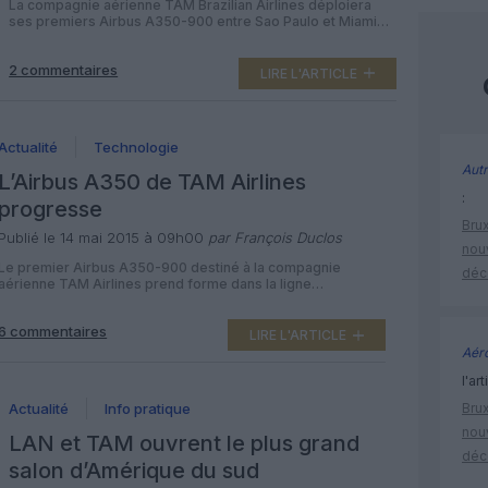
La compagnie aérienne TAM Brazilian Airlines déploiera
ses premiers Airbus A350-900 entre Sao Paulo et Miami
puis Madrid en début d’année prochaine, après des vols de
formations vers Manaus. Elle a aussi précisé la
2 commentaires
configuration de 348 sièges des 27 appareils attendus.
LIRE L'ARTICLE
Alors que l’A350 MSN002 “carbone” était en visite au
Brésil, la compagnie nationale […]
Actualité
Technologie
Autr
L’Airbus A350 de TAM Airlines
:
progresse
Brux
Publié le 14 mai 2015 à 09h00
par François Duclos
nouv
Le premier Airbus A350-900 destiné à la compagnie
déc
aérienne TAM Airlines prend forme dans la ligne
d’assemblage finale de Toulouse, la livraison étant prévue
fin décembre et l’entrée en service début 2016. L’avionneur
6 commentaires
européen a publié le 13 mai 2015 une photo de l’A350-900
LIRE L'ARTICLE
MSN024 de la compagnie brésilienne dans la FAL Roger
Aéro
Béteille, où […]
l'art
Brux
Actualité
Info pratique
nouv
LAN et TAM ouvrent le plus grand
déc
salon d’Amérique du sud