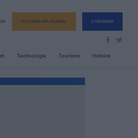
TER
SOUTENIR AIR JOURNAL
S'ABONNER
nt
Technologie
Tourisme
Histoire
Pratique
Hôtellerie
Voyages d’affaires