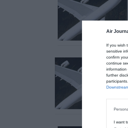
Air Journa
If you wish 
sensitive in
confirm you
continue se
information 
further disc
participants
Downstream 
Persona
I want t