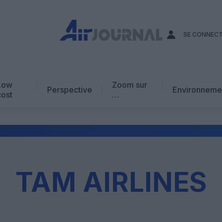
SE CONNEC
Low
Zoom sur
Perspective
Environneme
cost
…
Edito
En chiffres
Avis d’expert
AJ Académie
TAM AIRLINES
Vidéo