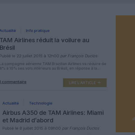
Actualité
Info pratique
TAM Airlines réduit la voilure au
Brésil
Publié le 22 juillet 2015 à 12h00
par François Duclos
La compagnie aérienne TAM Brazilian Airlines va réduire de
8% à 10% ses vols intérieurs au Brésil, en réponse à la
situation économique du pays. Les suppressions de postes
devraient être limitées. Dans un communiqué du groupe
1 commentaire
LATAM Airlines dont elle fait partie aux côtés de LAN
LIRE L'ARTICLE
Airlines, la compagnie brésilienne a annoncé le 21 […]
Actualité
Technologie
Airbus A350 de TAM Airlines: Miami
et Madrid d’abord
Publié le 8 juillet 2015 à 09h00
par François Duclos