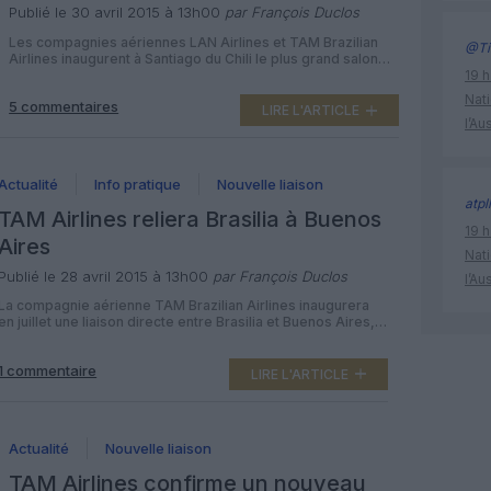
Publié le 30 avril 2015 à 13h00
par François Duclos
Les compagnies aériennes LAN Airlines et TAM Brazilian
@Ti
Airlines inaugurent à Santiago du Chili le plus grand salon
d’aéroport en Amérique du sud, d’un surface de plus de
19 h
2170 m². Quatrième salon VIP inauguré par les compagnies
Nati
5 commentaires
chilienne et brésilienne du LATAM Airlines Group au cours
LIRE L'ARTICLE
l’Au
de ces deux dernières années avec un design inspiré […]
Actualité
Info pratique
Nouvelle liaison
atpl
TAM Airlines reliera Brasilia à Buenos
19 h
Aires
Nati
Publié le 28 avril 2015 à 13h00
par François Duclos
l’Au
La compagnie aérienne TAM Brazilian Airlines inaugurera
en juillet une liaison directe entre Brasilia et Buenos Aires,
sa sixième nouveauté de l’année dans la capitale
brésilienne. A partir du 3 juillet 2015, la compagnie
1 commentaire
brésilienne du groupe LATAM proposera quatre vols par
LIRE L'ARTICLE
semaine entre l’aéroport de Brasilia-Presidente Juscelino
Kubitschek et Buenos Aires-Ezeiza, opérés en Airbus […]
Actualité
Nouvelle liaison
TAM Airlines confirme un nouveau