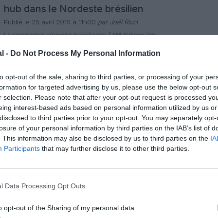
hub dans le Nordeste brésilien
Publié le 25 avril 2015 à 11h00
par Joël Ricci
La compagnie aérienne brésilienne TAM Airlines (du
groupe LATAM Airlines) a confirmé son intention de
développer un nouveau hub dans la région Nordeste du
l -
Do Not Process My Personal Information
Brésil. Dans un communiqué du 24 avril, le groupe LATAM
3 commentaires
Airlines (TAM Airlines et la chilienne LAN Airlines) a
LIRE L'ARTICLE
confirmé avoir lancé des études de faisabilité pour le
to opt-out of the sale, sharing to third parties, or processing of your per
développement du premier hub […]
formation for targeted advertising by us, please use the below opt-out s
r selection. Please note that after your opt-out request is processed y
Actualité
Perspective
eing interest-based ads based on personal information utilized by us or
TAM Airlines envisage un nouveau
disclosed to third parties prior to your opt-out. You may separately opt-
hub dans le Nordeste du Brésil
losure of your personal information by third parties on the IAB’s list of
. This information may also be disclosed by us to third parties on the
IA
Publié le 19 avril 2015 à 15h00
par Joël Ricci
Participants
that may further disclose it to other third parties.
Claudia Sender, PDG de la compagnie brésilienne TAM
Airlines (groupe LATAM Airlines) a annoncé être à la
recherche d’un hub, à vocations domestique et
internationale, dans une ville du Nordeste du Brésil. Trois
11 commentaires
villes sont en compétition : Fortaleza, Natal e Recife. TAM
LIRE L'ARTICLE
l Data Processing Opt Outs
Airlines examine les meilleures opportunités pour ce
nouveau hub dans le nord du […]
o opt-out of the Sharing of my personal data.
Actualité