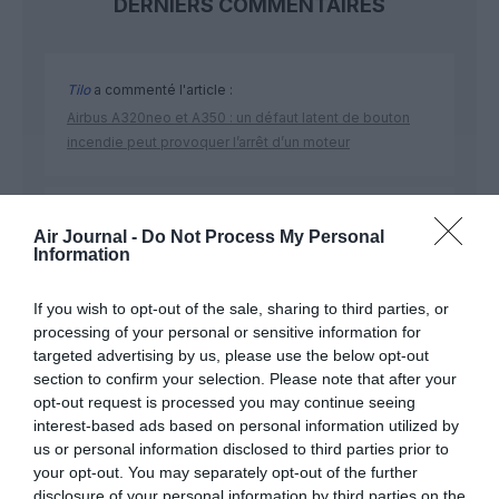
DERNIERS COMMENTAIRES
Tilo
a commenté l'article :
Airbus A320neo et A350 : un défaut latent de bouton
incendie peut provoquer l’arrêt d’un moteur
Thaïlande
a commenté l'article :
Air Journal -
Do Not Process My Personal
Il s’est masturbé sur une passagère endormie : trois ans
Information
de prison et interdiction de séjour en Thaïlande
If you wish to opt-out of the sale, sharing to third parties, or
processing of your personal or sensitive information for
targeted advertising by us, please use the below opt-out
section to confirm your selection. Please note that after your
opt-out request is processed you may continue seeing
ABONNEMENT
interest-based ads based on personal information utilized by
us or personal information disclosed to third parties prior to
your opt-out. You may separately opt-out of the further
disclosure of your personal information by third parties on the