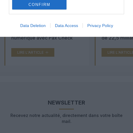
CONFIRM
Aéroports du Maroc : la carte
Washington Du
Data Deletion
Data Access
Privacy Policy
d’embarquement passe au tout
Trump lance u
numérique avec Pax Check
de 22,5 millia
LIRE L'ARTICLE
LIRE L'ARTICL
NEWSLETTER
Recevez notre actualité, directement dans votre boîte
mail.