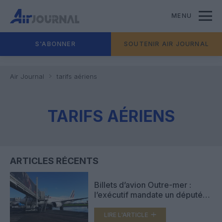
MENU
S'ABONNER
SOUTENIR AIR JOURNAL
Air Journal
tarifs aériens
TARIFS AÉRIENS
ARTICLES RÉCENTS
Billets d’avion Outre-mer :
l’exécutif mandate un député
pour décortiquer la hausse des
tarifs aériens
LIRE L'ARTICLE