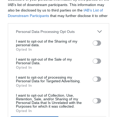
PUBLICITÉ
PSEUDONYME
COMMENTAIRE
IAB’s list of downstream participants. This information may
MASQUÉE
RÉSERVÉ
INSTANTANÉ
also be disclosed by us to third parties on the
IAB’s List of
Downstream Participants
that may further disclose it to other
third parties.
EN SAVOIR PLUS
Personal Data Processing Opt Outs
I want to opt-out of the Sharing of my
personal data.
Opted In
I want to opt-out of the Sale of my
Personal Data.
01
Opted In
/
05
ARTICLES LES PLUS
I want to opt-out of processing my
CONSULTÉS DU MOIS
Personal Data for Targeted Advertising.
Opted In
I want to opt-out of Collection, Use,
Retention, Sale, and/or Sharing of my
Personal Data that Is Unrelated with the
Purposes for which it was collected.
Opted In