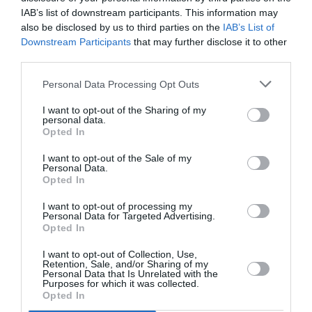
PUBLICITÉ
PSEUDONYME
COMMENTAIRE
IAB’s list of downstream participants. This information may
MASQUÉE
RÉSERVÉ
INSTANTANÉ
also be disclosed by us to third parties on the
IAB’s List of
Downstream Participants
that may further disclose it to other
third parties.
EN SAVOIR PLUS
Personal Data Processing Opt Outs
I want to opt-out of the Sharing of my
personal data.
Opted In
I want to opt-out of the Sale of my
Personal Data.
01
Opted In
/
05
ARTICLES LES PLUS
I want to opt-out of processing my
CONSULTÉS DU MOIS
Personal Data for Targeted Advertising.
Opted In
I want to opt-out of Collection, Use,
Retention, Sale, and/or Sharing of my
Personal Data that Is Unrelated with the
Purposes for which it was collected.
Opted In