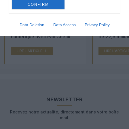
CONFIRM
Aéroports du Maroc : la carte
Washington Du
Data Deletion
Data Access
Privacy Policy
d’embarquement passe au tout
Trump lance u
numérique avec Pax Check
de 22,5 millia
LIRE L'ARTICLE
LIRE L'ARTICL
NEWSLETTER
Recevez notre actualité, directement dans votre boîte
mail.