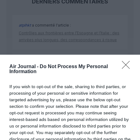
DERNIERS COMMENTAIRES
atplhkt
a commenté l'article :
Contrôles aux frontières entre l’Espagne et l’Italie : des
arrivées plus longues, des correspondances à risque
Manfou
a commenté l'article :
Air Journal -
Do Not Process My Personal
Pyramides, croisières et mer Rouge : l’Égypte mise sur
Information
une saison record malgré le contexte géopolitique
If you wish to opt-out of the sale, sharing to third parties, or
processing of your personal or sensitive information for
targeted advertising by us, please use the below opt-out
section to confirm your selection. Please note that after your
opt-out request is processed you may continue seeing
ABONNEMENT
interest-based ads based on personal information utilized by
us or personal information disclosed to third parties prior to
your opt-out. You may separately opt-out of the further
disclosure of your personal information by third parties on the