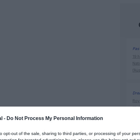
Pas 
19 h
Nati
l’Au
Dre
Roya
l’ét
res
l -
Do Not Process My Personal Information
to opt-out of the sale, sharing to third parties, or processing of your per
Expl