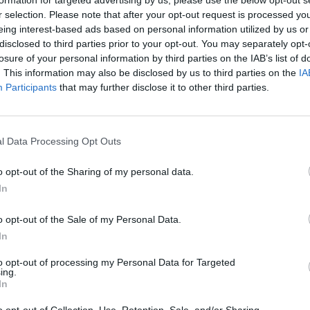
formation for targeted advertising by us, please use the below opt-out s
19 h
r selection. Please note that after your opt-out request is processed y
Nati
eing interest-based ads based on personal information utilized by us or
l’Au
disclosed to third parties prior to your opt-out. You may separately opt-
losure of your personal information by third parties on the IAB’s list of
. This information may also be disclosed by us to third parties on the
IA
Participants
that may further disclose it to other third parties.
Yoa
Riy
prem
l Data Processing Opt Outs
o opt-out of the Sharing of my personal data.
In
o opt-out of the Sale of my Personal Data.
In
ABONNEMENT
to opt-out of processing my Personal Data for Targeted
ing.
In
PSEUDONYME