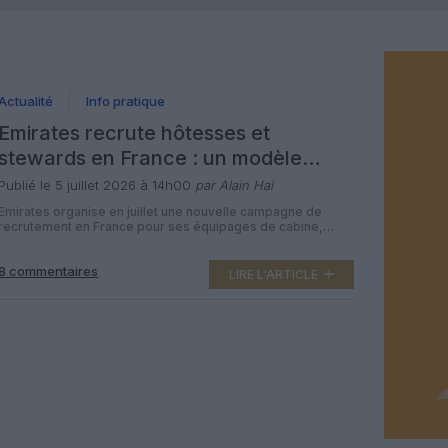
Actualité
Info pratique
Emirates recrute hôtesses et
stewards en France : un modèle
attractif mais exigeant marqué par
Publié le 5 juillet 2026 à 14h00
par Alain Hai
un turnover élevé
Emirates organise en juillet une nouvelle campagne de
recrutement en France pour ses équipages de cabine,
avec des journées portes ouvertes dans cinq villes.
Derrière ces sessions de recrutement régulières se cache
8 commentaires
un modèle très structuré, attractif sur le plan financier mais
LIRE L'ARTICLE
exigeant en termes de rythme de travail, de mobilité et de
vie à […]