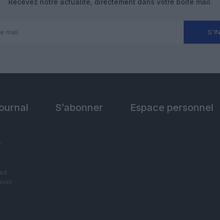
Recevez notre actualité, directement dans votre boîte mail.
S'I
Journal
S’abonner
Espace personnel
s
vez
avoir