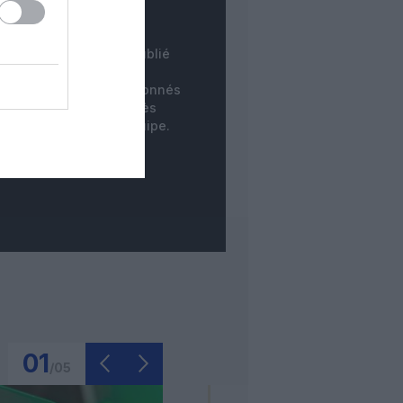
INSTANTANÉ
tre commentaire est publié
instantanément. Les
mentaires des non-abonnés
ne sont publiés qu'après
dération par notre équipe.
01
/
05