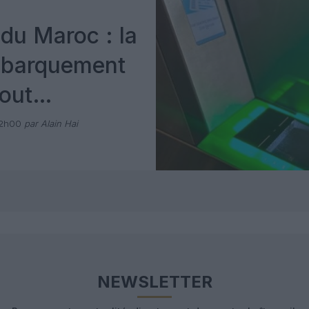
du Maroc : la
mbarquement
out
 avec Pax
12h00
par Alain Hai
NEWSLETTER