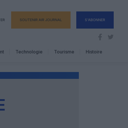
TER
SOUTENIR AIR JOURNAL
S'ABONNER
nt
Technologie
Tourisme
Histoire
Pratique
Hôtellerie
Voyages d’affaires
E