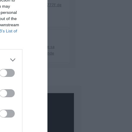
ection to
 23 sans escale : le Boeing 777F de
ou may
onal Airlines relie l’Écosse à
 personal
stralie
out of the
 downstream
B’s List of
nn
a commenté l'article :
ad–Bombay : Riyadh Air ouvre sa
ière route régulière vers l’Inde
COMMENTAIRE