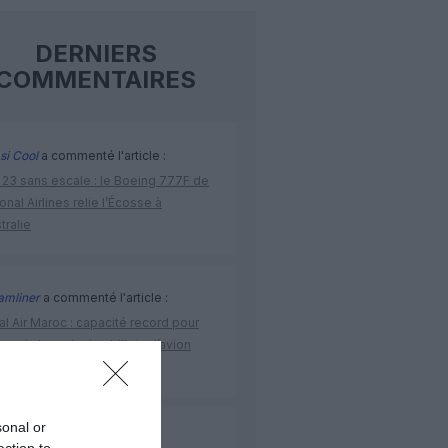
DERNIERS
COMMENTAIRES
si Cool
a commenté l'article :
 23 sans escale : le Boeing 777F de
onal Airlines relie l’Écosse à
stralie
amliner
a commenté l'article :
l Air Maroc : capacité record pour
é, mais les prix des billets d’avion
tent sous tension
sonal or
oit?
a commenté l'article :