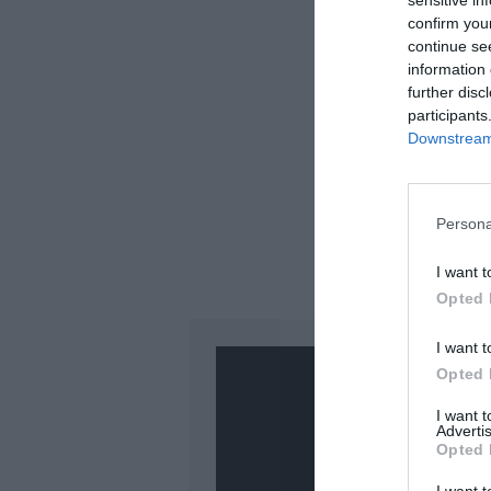
sensitive in
confirm you
continue se
information 
further disc
participants
Downstream 
Persona
I want t
Opted 
I want t
Opted 
I want 
Advertis
Opted 
PUBLICITÉ