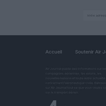
Accueil
Soutenir Air 
Air Journal publie des informations sur le
compagnies aériennes, les avions, les
nouvelles liaisons et toute autre actualité
concernant l’aéronautique civile. Retrou
sur Air Journal tout ce que vous voulez s
sur le transport aérien.