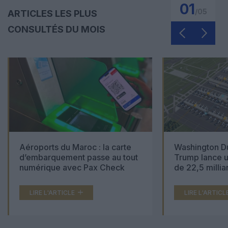
01
/
05
ARTICLES LES PLUS
CONSULTÉS DU MOIS
Aéroports du Maroc : la carte
Washington Du
d’embarquement passe au tout
Trump lance u
numérique avec Pax Check
de 22,5 millia
LIRE L'ARTICLE
LIRE L'ARTICL