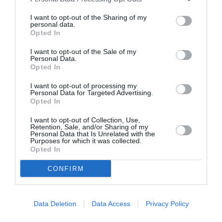
I want to opt-out of the Sharing of my
personal data.
Mathématiques
a commenté l'article :
Opted In
19 h 23 sans escale : le Boeing 777F de National
Airlines relie l’Écosse à l’Australie
I want to opt-out of the Sale of my
Personal Data.
Opted In
Badissi novembri
a commenté l'article :
I want to opt-out of processing my
Personal Data for Targeted Advertising.
Nice–Corse : ces vols électriques qui se profilent à
Opted In
l’horizon 2030
I want to opt-out of Collection, Use,
Retention, Sale, and/or Sharing of my
Personal Data that Is Unrelated with the
Purposes for which it was collected.
air transat
fait divers
Opted In
CONFIRM
LIRE AUSSI
Data Deletion
Data Access
Privacy Policy