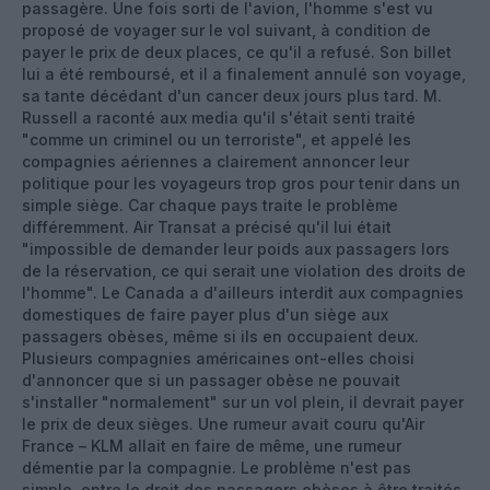
passagère.
Une fois sorti de l'avion, l'homme s'est vu
proposé de voyager sur le vol suivant, à condition de
payer le prix de deux places, ce qu'il a refusé. Son billet
lui a été remboursé, et il a finalement annulé son voyage,
sa tante décédant d'un cancer deux jours plus tard. M.
Russell a raconté aux media qu'il s'était senti traité
"comme un criminel ou un terroriste", et appelé les
compagnies aériennes a clairement annoncer leur
politique pour les voyageurs trop gros pour tenir dans un
simple siège. Car chaque pays traite le problème
différemment. Air Transat a précisé qu'il lui était
"impossible de demander leur poids aux passagers lors
de la réservation, ce qui serait une violation des droits de
l'homme". Le Canada a d'ailleurs interdit aux compagnies
domestiques de faire payer plus d'un siège aux
passagers obèses, même si ils en occupaient deux.
Plusieurs compagnies américaines ont-elles choisi
d'annoncer que si un passager obèse ne pouvait
s'installer "normalement" sur un vol plein, il devrait payer
le prix de deux sièges. Une rumeur avait couru qu'Air
France – KLM allait en faire de même, une rumeur
démentie par la compagnie. Le problème n'est pas
simple, entre le droit des passagers obèses à être traités