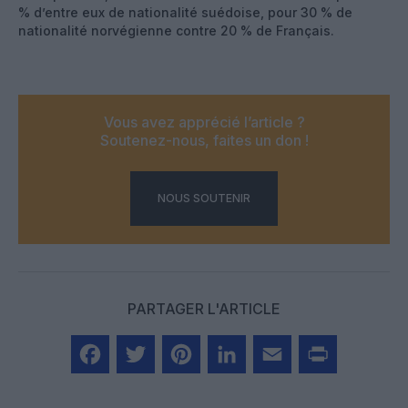
% d’entre eux de nationalité suédoise, pour 30 % de
nationalité norvégienne contre 20 % de Français.
Vous avez apprécié l’article ?
Soutenez-nous, faites un don !
NOUS SOUTENIR
PARTAGER L'ARTICLE
Facebook
Twitter
Pinterest
LinkedIn
Email
Print