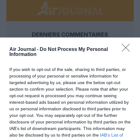
DERNIERS COMMENTAIRES
Air Journal -
Do Not Process My Personal
Information
Mathématiques
a commenté l'article :
19 h 23 sans escale : le Boeing 777F de National
If you wish to opt-out of the sale, sharing to third parties, or
Airlines relie l’Écosse à l’Australie
processing of your personal or sensitive information for
targeted advertising by us, please use the below opt-out
section to confirm your selection. Please note that after your
opt-out request is processed you may continue seeing
Badissi novembri
a commenté l'article :
interest-based ads based on personal information utilized by
Nice–Corse : ces vols électriques qui se profilent à
us or personal information disclosed to third parties prior to
l’horizon 2030
your opt-out. You may separately opt-out of the further
disclosure of your personal information by third parties on the
IAB’s list of downstream participants. This information may
also be disclosed by us to third parties on the
IAB’s List of
ryanair
vatry