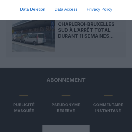
Data Deletion
Data Access
Privacy Policy
CHARLEROI-BRUXELLES
SUD À L’ARRÊT TOTAL
DURANT 11 SEMAINES...
ABONNEMENT
PUBLICITÉ
PSEUDONYME
COMMENTAIRE
MASQUÉE
RÉSERVÉ
INSTANTANÉ