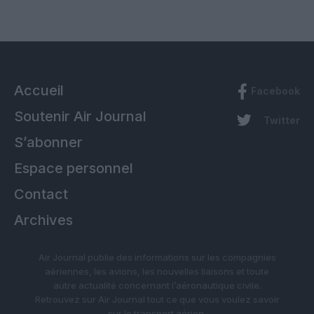
Accueil
Facebook
Soutenir Air Journal
Twitter
S’abonner
Espace personnel
Contact
Archives
Air Journal publie des informations sur les compagnies
aériennes, les avions, les nouvelles liaisons et toute
autre actualité concernant l’aéronautique civile.
Retrouvez sur Air Journal tout ce que vous voulez savoir
sur le transport aérien.