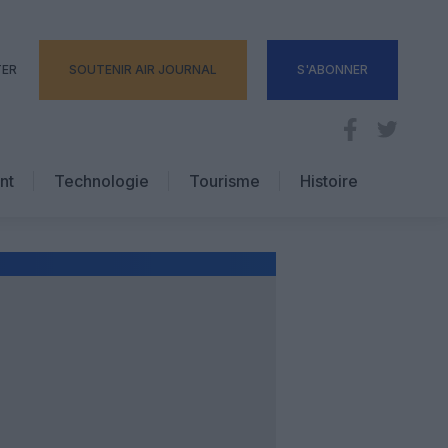
TER
SOUTENIR AIR JOURNAL
S'ABONNER
nt
Technologie
Tourisme
Histoire
Pratique
Hôtellerie
Voyages d’affaires