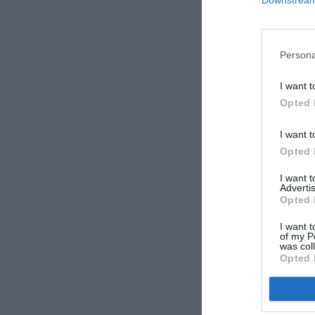
Downstream 
Persona
I want t
Opted 
I want t
Opted 
I want 
Advertis
Opted 
I want t
of my P
was col
Opted 