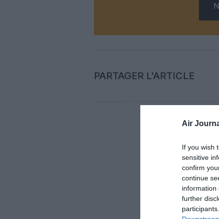
N
PARTAGER L'ARTICLE
Air Journa
Auc
If you wish 
sensitive in
LAISS
confirm you
continue se
information 
further disc
participants