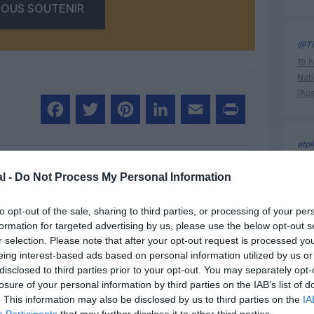
OUS SOUTENIR
@Ti
19 h
Nati
l’Au
Facebook
Twitter
Pinterest
LinkedIn
Email
Print
atpl
19 h
l -
Do Not Process My Personal Information
Nati
l’Au
un commentaire !
to opt-out of the sale, sharing to third parties, or processing of your per
formation for targeted advertising by us, please use the below opt-out s
ER UN COMMENTAIRE
r selection. Please note that after your opt-out request is processed y
Vacances
eing interest-based ads based on personal information utilized by us or
disclosed to third parties prior to your opt-out. You may separately opt-
losure of your personal information by third parties on the IAB’s list of
. This information may also be disclosed by us to third parties on the
IA