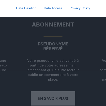
Data Deletion
Data Access
Privacy Policy
ABONNEMENT
PSEUDONYME
RÉSERVÉ
'une
Votre pseudonyme est validé à
Vo
deaux
partir de votre adresse mail,
eure
empêchant qu'un autre lecteur
com
.
publie un commentaire à votre
place.
mo
EN SAVOIR PLUS