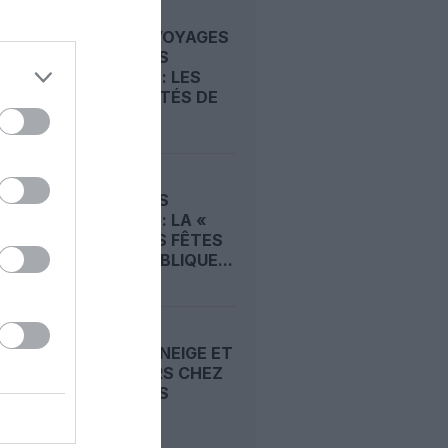
GRANDS VOYAGES
VACANCES
TRANSAT : LES
NOUVEAUTÉS DE
L’HIVER
VACANCES
TRANSAT : LA «
MAGIE DES FÊTES
» EN RÉPUBLIQUE...
COMBINÉ NEIGE ET
COCOTIERS CHEZ
VACANCES
TRANSAT