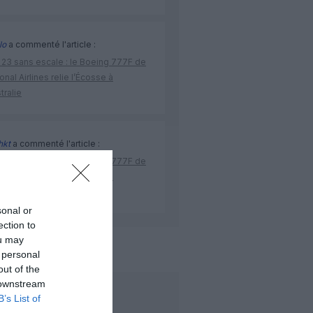
lo
a commenté l'article :
 23 sans escale : le Boeing 777F de
onal Airlines relie l’Écosse à
stralie
hkt
a commenté l'article :
 23 sans escale : le Boeing 777F de
onal Airlines relie l’Écosse à
stralie
sonal or
ection to
ou may
 Transat
 personal
out of the
 downstream
LIRE AUSSI
B’s List of