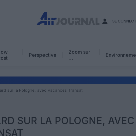
SE CONNEC
Low
Zoom sur
Perspective
Environneme
cost
…
Edito
En chiffres
Avis d’expert
ard sur la Pologne, avec Vacances Transat
AJ Académie
Vidéo
RD SUR LA POLOGNE, AVEC
NSAT