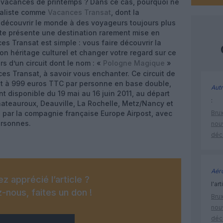
s vacances de printemps ? Dans ce cas, pourquoi ne
cialiste comme
Vacances Transat
, dont la
 découvrir le monde à des voyageurs toujours plus
te présente une destination rarement mise en
es Transat est simple : vous faire découvrir la
n héritage culturel et changer votre regard sur ce
rs d’un circuit dont le nom : «
Pologne Magique
»
ces Transat, à savoir vous enchanter. Ce circuit de
est à 999 euros TTC par personne en base double,
Autr
t disponible du 19 mai au 16 juin 2011, au départ
:
hateauroux, Deauville, La Rochelle, Metz/Nancy et
s par la compagnie française Europe Airpost, avec
Brux
ersonnes.
nouv
déc
Aéro
z apprécié l’article ?
l'art
-nous, faites un don !
Brux
nouv
déc