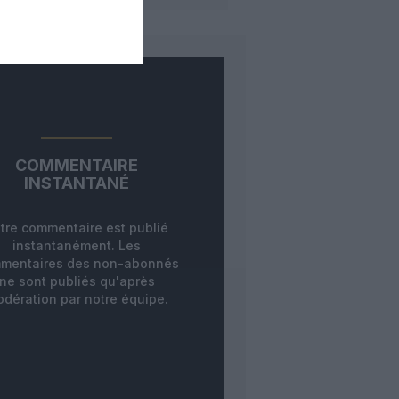
COMMENTAIRE
INSTANTANÉ
tre commentaire est publié
instantanément. Les
mentaires des non-abonnés
ne sont publiés qu'après
dération par notre équipe.