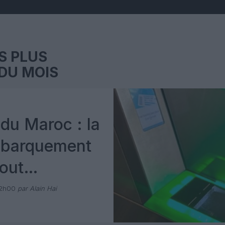
S PLUS
DU MOIS
du Maroc : la
mbarquement
out
 avec Pax
12h00
par Alain Hai