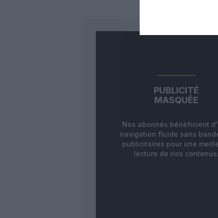
PUBLICITÉ
MASQUÉE
Nos abonnés bénéficient d
navigation fluide sans ban
publicitaires pour une meill
lecture de nos contenus