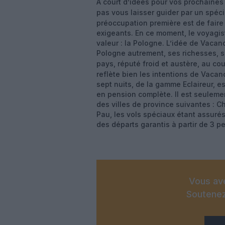
À court d’idées pour vos prochaine
pas vous laisser guider par un spé
préoccupation première est de faire
exigeants. En ce moment, le voyagis
valeur : la Pologne. L’idée de Vacanc
Pologne autrement, ses richesses, so
pays, réputé froid et austère, au cou
reflète bien les intentions de Vacan
sept nuits, de la gamme Eclaireur, 
en pension complète. Il est seulemen
des villes de province suivantes : C
Pau, les vols spéciaux étant assuré
des départs garantis à partir de 3 p
Vous ave
Soutenez