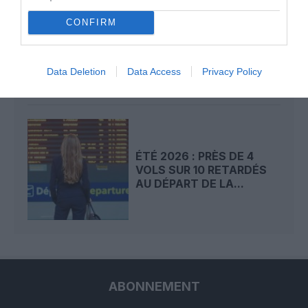
KINSHASA–PARIS : AIR
CONFIRM
CONGO PRÉPARE SA
DEUXIÈME
DESTINATION...
Data Deletion
Data Access
Privacy Policy
ÉTÉ 2026 : PRÈS DE 4
VOLS SUR 10 RETARDÉS
AU DÉPART DE LA...
ABONNEMENT