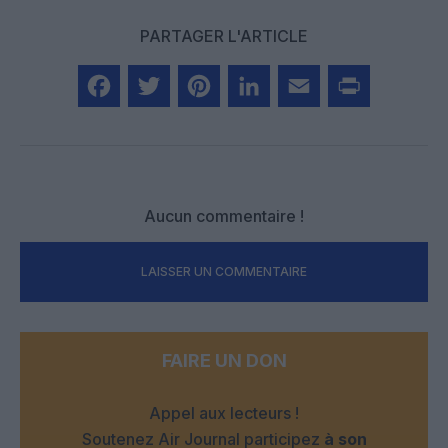
PARTAGER L'ARTICLE
Facebook
Twitter
Pinterest
LinkedIn
Email
Print
Aucun commentaire !
LAISSER UN COMMENTAIRE
FAIRE UN DON
Appel aux lecteurs !
Soutenez Air Journal participez
à son