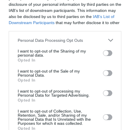
Badissi novembri
a commenté l'article :
disclosure of your personal information by third parties on the
Nice–Corse : ces vols électriques qui se profilent à
IAB’s list of downstream participants. This information may
l’horizon 2030
also be disclosed by us to third parties on the
IAB’s List of
Downstream Participants
that may further disclose it to other
third parties.
aer lingus
Personal Data Processing Opt Outs
I want to opt-out of the Sharing of my
personal data.
LIRE AUSSI
Opted In
I want to opt-out of the Sale of my
Personal Data.
Opted In
ÉTÉ 2026 : PRÈS DE 4
I want to opt-out of processing my
VOLS SUR 10 RETARDÉS
Personal Data for Targeted Advertising.
AU DÉPART DE LA...
Opted In
I want to opt-out of Collection, Use,
Retention, Sale, and/or Sharing of my
Personal Data that Is Unrelated with the
Purposes for which it was collected.
Opted In