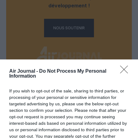
développement !
NOUS SOUTENIR
Air Journal -
Do Not Process My Personal
Information
DERNIERS COMMENTAIRES
If you wish to opt-out of the sale, sharing to third parties, or
processing of your personal or sensitive information for
Mathématiques
a commenté l'article :
targeted advertising by us, please use the below opt-out
19 h 23 sans escale : le Boeing 777F de National
section to confirm your selection. Please note that after your
opt-out request is processed you may continue seeing
Airlines relie l’Écosse à l’Australie
interest-based ads based on personal information utilized by
us or personal information disclosed to third parties prior to
your opt-out. You may separately opt-out of the further