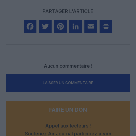
PARTAGER L'ARTICLE
Facebook
Twitter
Pinterest
LinkedIn
Email
Print
Aucun commentaire !
LAISSER UN COMMENTAIRE
FAIRE UN DON
Appel aux lecteurs !
Soutenez Air Journal participez
à son