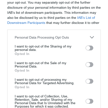
your opt-out. You may separately opt-out of the further
disclosure of your personal information by third parties on the
Ah Bon ?
a commenté l'article :
IAB’s list of downstream participants. This information may
Insolite : le Pentagone publie de nouvelles vidéos
also be disclosed by us to third parties on the
IAB’s List of
d’OVNI
Downstream Participants
that may further disclose it to other
third parties.
Personal Data Processing Opt Outs
TAP Portugal
I want to opt-out of the Sharing of my
personal data.
Opted In
LIRE AUSSI
I want to opt-out of the Sale of my
Personal Data.
Opted In
TAP AIR PORTUGAL
I want to opt-out of processing my
Personal Data for Targeted Advertising.
GAGNE 21,7% DE
Opted In
PASSAGERS EN 2017
I want to opt-out of Collection, Use,
Retention, Sale, and/or Sharing of my
Personal Data that Is Unrelated with the
Purposes for which it was collected.