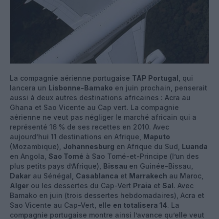
La compagnie aérienne portugaise
TAP Portugal
, qui
lancera un
Lisbonne-Bamako
en juin prochain, penserait
aussi à deux autres destinations africaines : Acra au
Ghana et Sao Vicente au Cap vert. La compagnie
aérienne ne veut pas négliger le marché africain qui a
représenté 16 % de ses recettes en 2010. Avec
aujourd’hui 11 destinations en Afrique,
Maputo
(Mozambique),
Johannesburg
en Afrique du Sud,
Luanda
en Angola,
Sao Tomé
à Sao Tomé-et-Principe (l’un des
plus petits pays d’Afrique),
Bissau
en Guinée-Bissau,
Dakar
au Sénégal,
Casablanca
et
Marrakech
au Maroc,
Alger
ou les dessertes du Cap-Vert
Praia
et
Sal
. Avec
Bamako en juin (trois dessertes hebdomadaires), Acra et
Sao Vicente au Cap-Vert, elle
en totalisera 14
. La
compagnie portugaise montre ainsi l’avance qu’elle veut