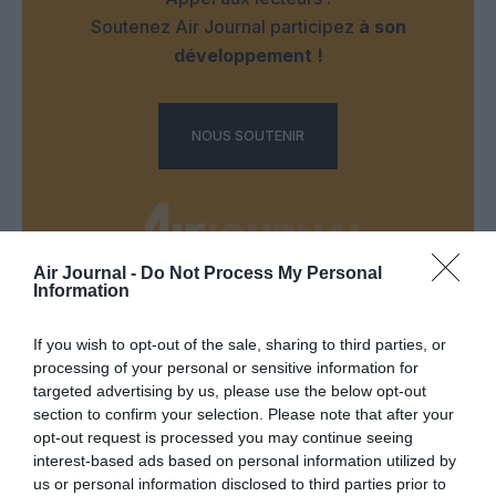
Soutenez Air Journal participez
à son
développement !
NOUS SOUTENIR
Air Journal -
Do Not Process My Personal
Information
DERNIERS COMMENTAIRES
If you wish to opt-out of the sale, sharing to third parties, or
processing of your personal or sensitive information for
targeted advertising by us, please use the below opt-out
Ah Bon ?
a commenté l'article :
section to confirm your selection. Please note that after your
SWISS : la rentabilité relance le débat sur son
opt-out request is processed you may continue seeing
autonomie au sein de Lufthansa Group
interest-based ads based on personal information utilized by
us or personal information disclosed to third parties prior to