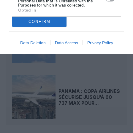
Personal Data that Is Unrelated with the
Purposes for which it was collected.
Opted In
CONFIRM
AIR FRANCE OUVRE UNE
LIGNE DIRECTE
Data Deletion
Data Access
Privacy Policy
GUADELOUPE–PANAMA,
CAP...
PANAMA : COPA AIRLINES
SÉCURISE JUSQU’À 60
737 MAX POUR...