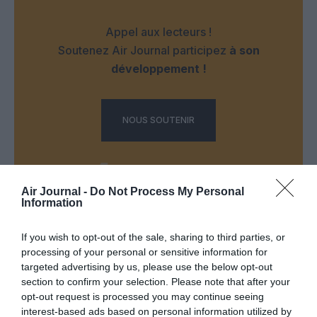
Appel aux lecteurs !
Soutenez Air Journal participez
à son
développement !
NOUS SOUTENIR
Air Journal -
Do Not Process My Personal
Information
DERNIERS COMMENTAIRES
If you wish to opt-out of the sale, sharing to third parties, or
processing of your personal or sensitive information for
targeted advertising by us, please use the below opt-out
section to confirm your selection. Please note that after your
Albatros13
a commenté l'article :
opt-out request is processed you may continue seeing
Pointe‑à‑Pitre – Panama City : Air France ouvre un pont
interest-based ads based on personal information utilized by