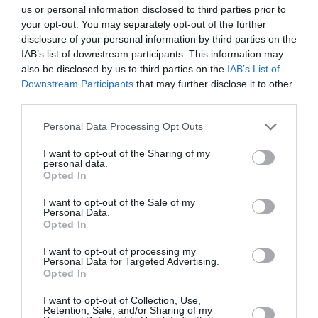
aérien vers l’Amérique latine
us or personal information disclosed to third parties prior to
your opt-out. You may separately opt-out of the further
disclosure of your personal information by third parties on the
IAB’s list of downstream participants. This information may
Tilo
a commenté l'article :
also be disclosed by us to third parties on the
IAB’s List of
Risque de fissures : près de 1 500 Boeing 737 MAX
Downstream Participants
that may further disclose it to other
dans le monde devront être inspectés selon la FAA
third parties.
Personal Data Processing Opt Outs
Copa Airlines
I want to opt-out of the Sharing of my
personal data.
Opted In
LIRE AUSSI
I want to opt-out of the Sale of my
Personal Data.
Opted In
I want to opt-out of processing my
POINTE‑À‑PITRE –
Personal Data for Targeted Advertising.
Opted In
PANAMA CITY : AIR
FRANCE OUVRE UN
I want to opt-out of Collection, Use,
PONT...
Retention, Sale, and/or Sharing of my