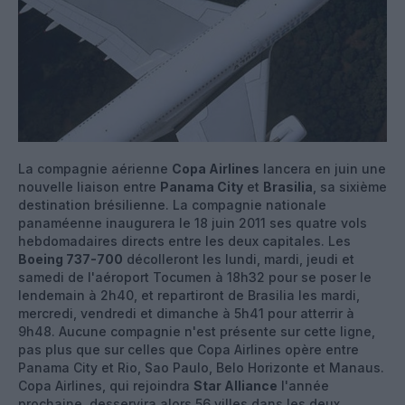
La compagnie aérienne
Copa Airlines
lancera en juin une
nouvelle liaison entre
Panama City
et
Brasilia
, sa sixième
destination brésilienne. La compagnie nationale
panaméenne inaugurera le 18 juin 2011 ses quatre vols
hebdomadaires directs entre les deux capitales. Les
Boeing 737-700
décolleront les lundi, mardi, jeudi et
samedi de l'aéroport Tocumen à 18h32 pour se poser le
lendemain à 2h40, et repartiront de Brasilia les mardi,
mercredi, vendredi et dimanche à 5h41 pour atterrir à
9h48. Aucune compagnie n'est présente sur cette ligne,
pas plus que sur celles que Copa Airlines opère entre
Panama City et Rio, Sao Paulo, Belo Horizonte et Manaus.
Copa Airlines, qui rejoindra
Star Alliance
l'année
prochaine, desservira alors 56 villes dans les deux