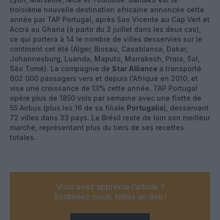
troisième nouvelle destination africaine annoncée cette
année par TAP Portugal, après Sao Vicente au Cap Vert et
Accra au Ghana (à partir du 2 juillet dans les deux cas),
ce qui portera à 14 le nombre de villes desservies sur le
continent cet été (Alger, Bissau, Casablanca, Dakar,
Johannesburg, Luanda, Maputo, Marrakech, Praia, Sal,
São Tomé). La compagnie de
Star Alliance
a transporté
602 000 passagers vers et depuis l'Afrique en 2010, et
vise une croissance de 13% cette année. TAP Portugal
opère plus de 1850 vols par semaine avec une flotte de
55 Airbus (plus les 16 de sa filiale
Portugalia
), desservant
72 villes dans 33 pays. Le Brésil reste de loin son meilleur
marché, représentant plus du tiers de ses recettes
totales.
Vous avez apprécié l’article ?
Soutenez-nous, faites un don !