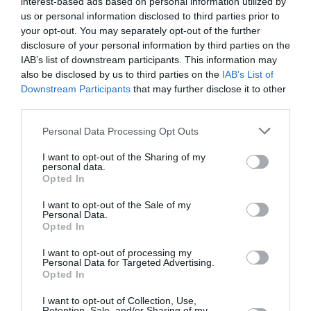
interest-based ads based on personal information utilized by
Contrôles aux frontières entre l’Espagne et l’Italie : des
us or personal information disclosed to third parties prior to
arrivées plus longues, des correspondances à risque
your opt-out. You may separately opt-out of the further
disclosure of your personal information by third parties on the
IAB’s list of downstream participants. This information may
Manfou
a commenté l'article :
also be disclosed by us to third parties on the
IAB’s List of
Downstream Participants
that may further disclose it to other
Pyramides, croisières et mer Rouge : l’Égypte mise sur
third parties.
une saison record malgré le contexte géopolitique
Personal Data Processing Opt Outs
I want to opt-out of the Sharing of my
TAP Portugal
personal data.
Opted In
I want to opt-out of the Sale of my
LIRE AUSSI
Personal Data.
Opted In
I want to opt-out of processing my
Personal Data for Targeted Advertising.
Opted In
TAP AIR PORTUGAL
GAGNE 21,7% DE
I want to opt-out of Collection, Use,
PASSAGERS EN 2017
Retention, Sale, and/or Sharing of my