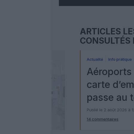
ARTICLES LE
CONSULTÉS 
Actualité
Info pratique
Aéroports 
carte d’e
passe au t
numérique
Publié le 2 août 2026 à 
14 commentaires
Check