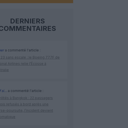
DERNIERS
COMMENTAIRES
per
a commenté l'article :
 23 sans escale : le Boeing 777F de
onal Airlines relie l’Écosse à
stralie
 si…
a commenté l'article :
vilités à Bangkok : 22 passagers
nois refusés à bord après une
se-poursuite, l’incident devient
lomatique