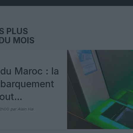
S PLUS
DU MOIS
du Maroc : la
mbarquement
out
 avec Pax
12h00
par Alain Hai