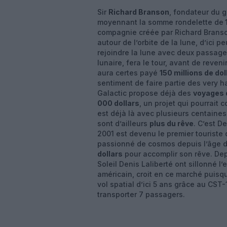
Sir
Richard Branson
, fondateur du g
moyennant la somme rondelette de
compagnie créée par Richard Branson
autour de l’orbite de la lune, d’ici p
rejoindre la lune avec deux passager
lunaire, fera le tour, avant de reve
aura certes payé
150 millions de do
sentiment de faire partie des very h
Galactic propose déjà des
voyages 
000 dollars
, un projet qui pourrait 
est déjà là avec plusieurs centaine
sont d’ailleurs
plus du rêve
. C’est D
2001 est devenu le premier touriste
passionné de cosmos depuis l’âge d
dollars
pour accomplir son rêve. Dep
Soleil Denis Laliberté ont sillonné 
américain, croit en ce marché puisqu
vol spatial d’ici 5 ans grâce au CST
transporter 7 passagers.