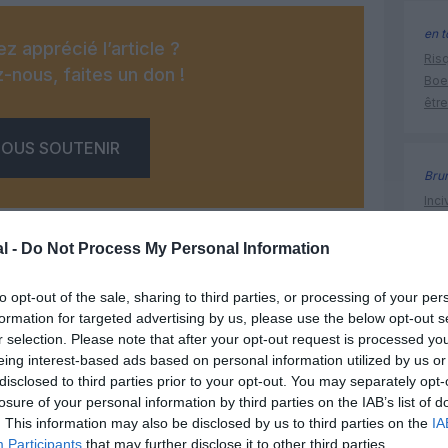
en t
z apprécié l’article ?
Risq
-nous, faites un don !
Boe
être
OUS SOUTENIR
Bru
Inci
chi
cour
l -
Do Not Process My Personal Information
dip
to opt-out of the sale, sharing to third parties, or processing of your per
formation for targeted advertising by us, please use the below opt-out s
Facebook
Twitter
Pinterest
LinkedIn
Email
Print
r selection. Please note that after your opt-out request is processed y
espace
eing interest-based ads based on personal information utilized by us or
disclosed to third parties prior to your opt-out. You may separately opt-
losure of your personal information by third parties on the IAB’s list of
un commentaire !
. This information may also be disclosed by us to third parties on the
IA
Participants
that may further disclose it to other third parties.