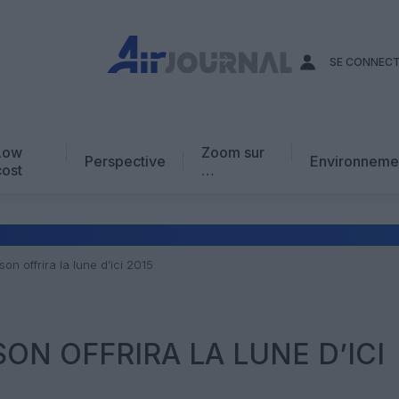
SE CONNEC
Low
Zoom sur
Perspective
Environneme
cost
…
Edito
En chiffres
Avis d’expert
on offrira la lune d’ici 2015
AJ Académie
Vidéo
ON OFFRIRA LA LUNE D’ICI