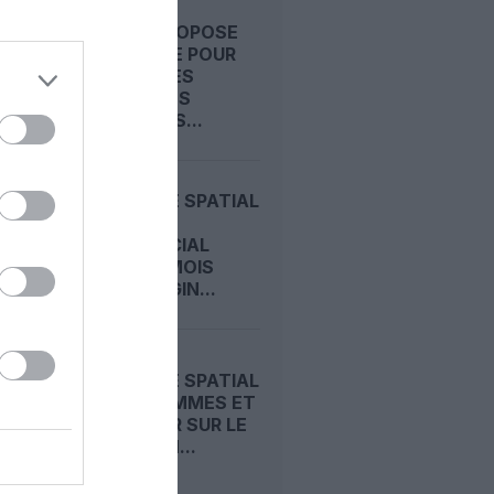
LA FAA PROPOSE
UNE RÈGLE POUR
LIMITER LES
DÉBRIS DES
VÉHICULES...
TOURISME SPATIAL
: UN VOL
COMMERCIAL
CHAQUE MOIS
AVEC VIRGIN...
TOURISME SPATIAL
: DEUX FEMMES ET
UN SENIOR SUR LE
PROCHAIN...