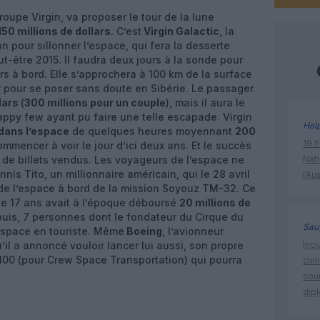
roupe Virgin, va proposer le tour de la lune
150 millions de dollars
. C’est
Virgin Galactic
, la
 pour sillonner l’espace, qui fera la desserte
eut-être 2015. Il faudra deux jours à la sonde pour
s à bord. Elle s’approchera à 100 km de la surface
nir pour se poser sans doute en Sibérie. Le passager
llars
(
300 millions pour un couple
), mais il aura le
appy few ayant pu faire une telle escapade. Virgin
Hel
dans l’espace
de quelques heures moyennant
200
19 h
commencer à voir le jour d’ici deux ans. Et le succès
s de billets vendus. Les voyageurs de l’espace ne
Nati
ennis Tito, un millionnaire américain, qui le 28 avril
l’Au
 de l’espace à bord de la mission Soyouz TM-32. Ce
e 17 ans avait à l’époque déboursé
20 millions de
uis, 7 personnes dont le fondateur du Cirque du
Sauf
l’espace en touriste. Même
Boeing
, l’avionneur
’il a annoncé vouloir lancer lui aussi, son propre
Inci
-100 (pour Crew Space Transportation) qui pourra
chi
cour
dip