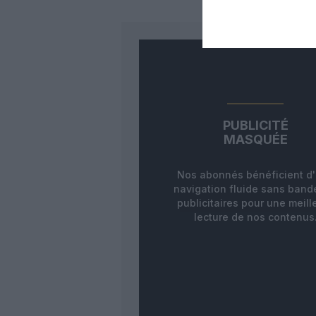
PUBLICITÉ
MASQUÉE
Nos abonnés bénéficient d
navigation fluide sans ban
publicitaires pour une meill
lecture de nos contenus