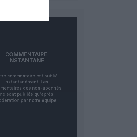
COMMENTAIRE
INSTANTANÉ
tre commentaire est publié
instantanément. Les
mentaires des non-abonnés
ne sont publiés qu'après
dération par notre équipe.