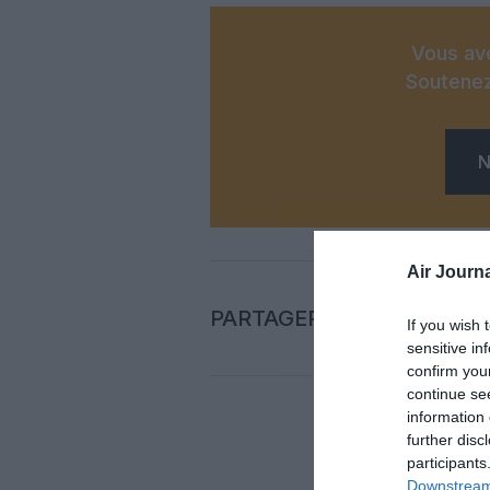
Vous ave
Soutenez
N
Air Journa
PARTAGER L'ARTICLE
If you wish 
sensitive in
confirm you
continue se
information 
further disc
Auc
participants
Downstream 