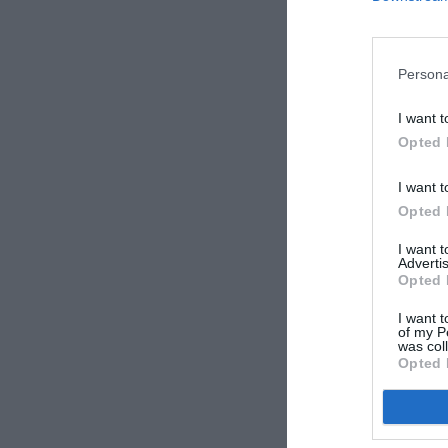
LAISS
Persona
I want t
Opted 
I want t
Opted 
I want 
Advertis
Opted 
I want t
of my P
was col
Opted 