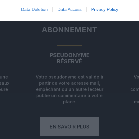
Data Deletion
Data Access
Privacy Policy
ABONNEMENT
PSEUDONYME
RÉSERVÉ
'une
Votre pseudonyme est validé à
Vo
deaux
partir de votre adresse mail,
eure
empêchant qu'un autre lecteur
com
.
publie un commentaire à votre
place.
mo
EN SAVOIR PLUS