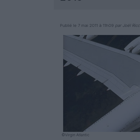
Publié le 7 mai 2011 à 11h09
par Joël Ricc
©Virgin Atlantic