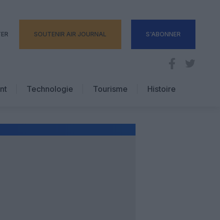
TER
SOUTENIR AIR JOURNAL
S'ABONNER
nt
Technologie
Tourisme
Histoire
Pratique
Hôtellerie
Voyages d’affaires