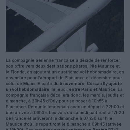
La compagnie aérienne française a décidé de renforcer
son offre vers deux destinations phares, l’île Maurice et
la Floride, en ajoutant un quatrième vol hebdomadaire, en
novembre pour l’aéroport de Plaisance et décembre pour
celui de Miami. A partir du
5 novembre
,
Corsairfly ajoute
un vol hebdomadaire
, le jeudi,
entre Paris et Maurice
. La
compagnie française décollera donc, les mardis, jeudis et
dimanche, à 20h45 d’Orly pour se poser à 10h55 à
Plaisance. Retour le lendemain avec un départ à 22h00 et
une arrivée à 06h35. Les vols du samedi partiront à 17h20
de France et arriveront le dimanche à 07h30 sur l’île
Maurice d’où ils repartiront le dimanche à 09h45 (arrivée
à 18h20). Ces rotations seront opérées en
Boeing
B747.