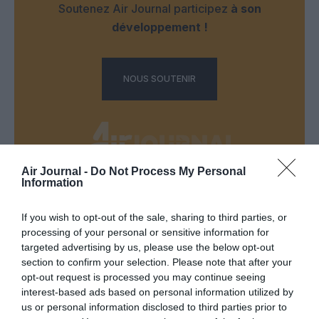
Soutenez Air Journal participez
à son
développement !
NOUS SOUTENIR
Air Journal -
Do Not Process My Personal
Information
DERNIERS COMMENTAIRES
If you wish to opt-out of the sale, sharing to third parties, or
processing of your personal or sensitive information for
targeted advertising by us, please use the below opt-out
SERGE13
a commenté l'article :
section to confirm your selection. Please note that after your
Pointe‑à‑Pitre – Panama City : Air France ouvre un pont
opt-out request is processed you may continue seeing
aérien vers l’Amérique latine
interest-based ads based on personal information utilized by
us or personal information disclosed to third parties prior to