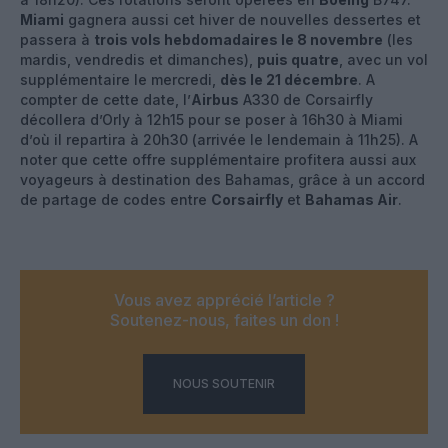
Miami
gagnera aussi cet hiver de nouvelles dessertes et
passera à
trois vols hebdomadaires le 8 novembre
(les
mardis, vendredis et dimanches),
puis quatre
, avec un vol
supplémentaire le mercredi,
dès le 21 décembre
. A
compter de cette date, l’
Airbus
A330 de Corsairfly
décollera d’Orly à 12h15 pour se poser à 16h30 à Miami
d’où il repartira à 20h30 (arrivée le lendemain à 11h25). A
noter que cette offre supplémentaire profitera aussi aux
voyageurs à destination des Bahamas, grâce à un accord
de partage de codes entre
Corsairfly
et
Bahamas Air
.
Vous avez apprécié l’article ?
Soutenez-nous, faites un don !
NOUS SOUTENIR