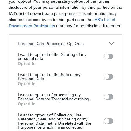
your opt-out. You may separately opt-out of the further
SERGE13
a commenté l'article :
disclosure of your personal information by third parties on the
IAB’s list of downstream participants. This information may
A380 de Lufthansa : les « vrais » sièges hublot en
also be disclosed by us to third parties on the
IAB’s List of
classe Affaires deviennent payants
Downstream Participants
that may further disclose it to other
third parties.
Personal Data Processing Opt Outs
corsairfly
I want to opt-out of the Sharing of my
personal data.
Opted In
LIRE AUSSI
I want to opt-out of the Sale of my
Personal Data.
Opted In
CORSAIR INTERNATIONAL
I want to opt-out of processing my
REÇOIT SON SECOND
Personal Data for Targeted Advertising.
Opted In
A330-300
I want to opt-out of Collection, Use,
Retention, Sale, and/or Sharing of my
Personal Data that Is Unrelated with the
Purposes for which it was collected.