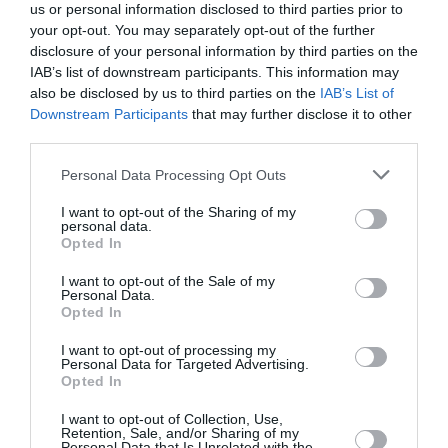
une saison record malgré le contexte géopolitique
us or personal information disclosed to third parties prior to
your opt-out. You may separately opt-out of the further
disclosure of your personal information by third parties on the
IAB’s list of downstream participants. This information may
TFFRYYZ
a commenté l'article :
also be disclosed by us to third parties on the
IAB’s List of
Pointe‑à‑Pitre – Panama City : Air France ouvre un pont
Downstream Participants
that may further disclose it to other
aérien vers l’Amérique latine
third parties.
Personal Data Processing Opt Outs
armavia
I want to opt-out of the Sharing of my
personal data.
Opted In
LIRE AUSSI
I want to opt-out of the Sale of my
Personal Data.
Opted In
I want to opt-out of processing my
Personal Data for Targeted Advertising.
L’ARMÉNIE NÉGOCIE LA
Opted In
BAISSE DES TARIFS
I want to opt-out of Collection, Use,
Retention, Sale, and/or Sharing of my
Personal Data that Is Unrelated with the