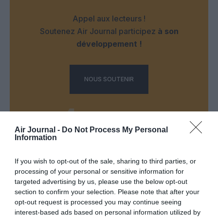
Appel aux lecteurs !
Soutenez Air Journal participez
à son
développement !
NOUS SOUTENIR
Air Journal -
Do Not Process My Personal
Information
DERNIERS COMMENTAIRES
If you wish to opt-out of the sale, sharing to third parties, or
processing of your personal or sensitive information for
targeted advertising by us, please use the below opt-out
section to confirm your selection. Please note that after your
Manfou
a commenté l'article :
opt-out request is processed you may continue seeing
Pyramides, croisières et mer Rouge : l’Égypte mise sur
interest-based ads based on personal information utilized by