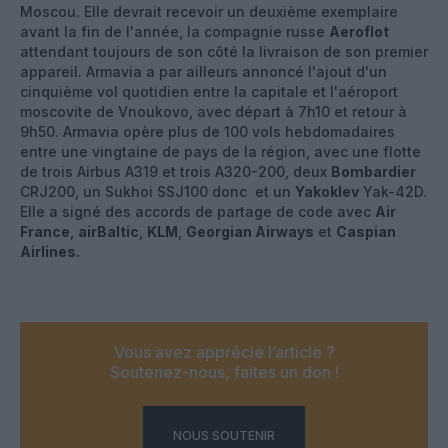
Moscou. Elle devrait recevoir un deuxième exemplaire
avant la fin de l'année, la compagnie russe
Aeroflot
attendant toujours de son côté la livraison de son premier
appareil. Armavia a par ailleurs annoncé l'ajout d'un
cinquième vol quotidien entre la capitale et l'aéroport
moscovite de Vnoukovo, avec départ à 7h10 et retour à
9h50. Armavia opère plus de 100 vols hebdomadaires
entre une vingtaine de pays de la région, avec une flotte
de trois Airbus A319 et trois A320-200, deux
Bombardier
CRJ200, un Sukhoi SSJ100 donc et un
Yakoklev
Yak-42D.
Elle a signé des accords de partage de code avec
Air
France
,
airBaltic
,
KLM
,
Georgian Airways
et
Caspian
Airlines.
Vous avez apprécié l’article ?
Soutenez-nous, faites un don !
NOUS SOUTENIR