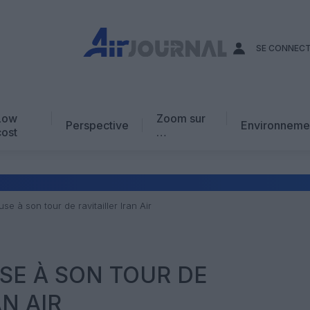
SE CONNEC
Low
Zoom sur
Perspective
Environneme
cost
…
Edito
En chiffres
Avis d’expert
use à son tour de ravitailler Iran Air
AJ Académie
Vidéo
USE À SON TOUR DE
AN AIR