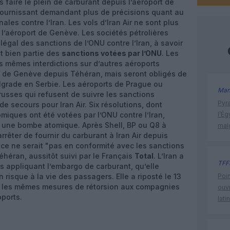
 faire le plein de carburant depuis l’aéroport de
 fournissant demandant plus de précisions quant au
ales contre l’Iran. Les vols d’Iran Air ne sont plus
l’aéroport de Genève. Les sociétés pétrolières
 légal des sanctions de l’ONU contre l’Iran, à savoir
it bien partie des
sanctions votées par l’ONU
. Les
es mêmes interdictions sur d’autres aéroports
e de Genève depuis Téhéran, mais seront obligés de
Belgrade en Serbie. Les aéroports de Prague ou
Man
russes qui refusent de suivre les sanctions
Pyr
e secours pour Iran Air. Six résolutions, dont
miques ont été votées par l’ONU contre l’Iran,
l’Ég
 une bombe atomique. Après Shell, BP ou Q8 à
mal
rrêter de fournir du carburant à Iran Air depuis
ce ne serait "pas en conformité avec les sanctions
éran, aussitôt suivi par le Français
Total
. L’Iran a
TFF
ns appliquant l’embargo de carburant, qu’elle
un risque à la vie des passagers. Elle a riposté le 13
Poin
er les mêmes mesures de rétorsion aux compagnies
ouvr
ports.
lati