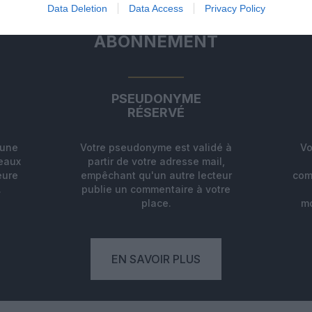
Data Deletion
Data Access
Privacy Policy
ABONNEMENT
PSEUDONYME
RÉSERVÉ
'une
Votre pseudonyme est validé à
Vo
deaux
partir de votre adresse mail,
eure
empêchant qu'un autre lecteur
com
.
publie un commentaire à votre
place.
mo
EN SAVOIR PLUS