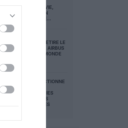
KHOMEINI
REPREND VIE,
L’AVIATION
IRANIENNE...
IRAN AIR RETIRE LE
PLUS VIEIL AIRBUS
A300 DU MONDE
APRÈS...
L'UE SANCTIONNE
TROIS
COMPAGNIES
AÉRIENNES
IRANIENNES
POUR...