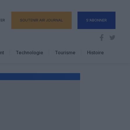
TER
SOUTENIR AIR JOURNAL
S'ABONNER
nt
Technologie
Tourisme
Histoire
Pratique
Hôtellerie
Voyages d’affaires