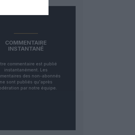
COMMENTAIRE
INSTANTANÉ
tre commentaire est publié
instantanément. Les
mentaires des non-abonnés
ne sont publiés qu'après
dération par notre équipe.