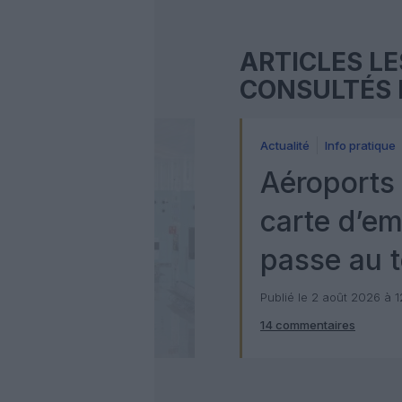
ARTICLES LE
CONSULTÉS 
Actualité
Info pratique
Aéroports 
carte d’e
passe au t
numérique
Publié le 2 août 2026 à 
14 commentaires
Check