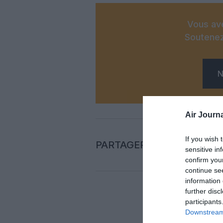
Vous ave
Soutenez
N
Air Journa
If you wish 
PARTAGER L'ARTICLE
sensitive in
confirm you
continue se
information 
further disc
participants
Auc
Downstream 