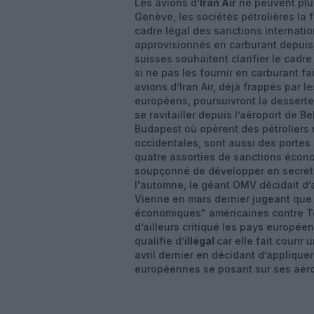
Les avions d’
Iran Air
ne peuvent plus
Genève, les sociétés pétrolières la
cadre légal des sanctions internation
approvisionnés en carburant depuis 
suisses souhaitent clarifier le cadre
si ne pas les fournir en carburant fa
avions d’Iran Air, déjà frappés par l
européens, poursuivront la dessert
se ravitailler depuis l’aéroport de 
Budapest où opèrent des pétroliers 
occidentales, sont aussi des portes d
quatre assorties de sanctions écono
soupçonné de développer en secret
l'automne, le géant OMV décidait d’a
Vienne en mars dernier jugeant que 
économiques" américaines contre Téh
d’ailleurs critiqué les pays europée
qualifie d’
illégal
car elle fait courir 
avril dernier en décidant d’appliqu
européennes se posant sur ses aéro