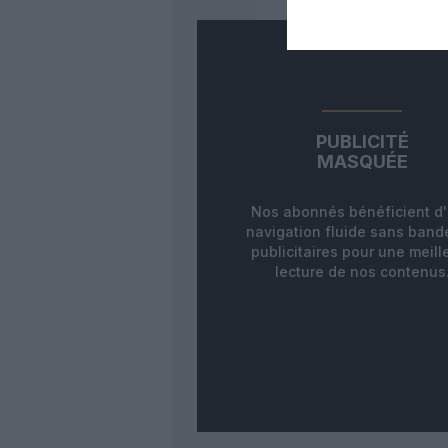
PUBLICITÉ
MASQUÉE
Nos abonnés bénéficient d
navigation fluide sans ban
publicitaires pour une meill
lecture de nos contenus