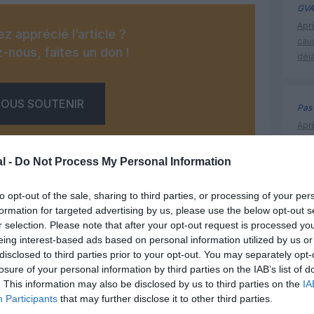
GVA
Apr
z apprécié l’article ?
cau
-nous, faites un don !
déjà
OUS SOUTENIR
Pas 
Apr
cau
déjà
l -
Do Not Process My Personal Information
to opt-out of the sale, sharing to third parties, or processing of your per
formation for targeted advertising by us, please use the below opt-out s
Iran Air
r selection. Please note that after your opt-out request is processed y
Facebook
Twitter
Pinterest
LinkedIn
Email
Print
eing interest-based ads based on personal information utilized by us or
disclosed to third parties prior to your opt-out. You may separately opt-
losure of your personal information by third parties on the IAB’s list of
. This information may also be disclosed by us to third parties on the
IA
un commentaire !
Participants
that may further disclose it to other third parties.