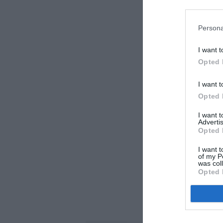
LAISS
Persona
I want t
Opted 
I want t
Opted 
I want 
Advertis
Opted 
I want t
of my P
was col
Opted 