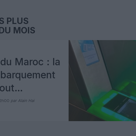
S PLUS
DU MOIS
du Maroc : la
mbarquement
out
 avec Pax
12h00
par Alain Hai