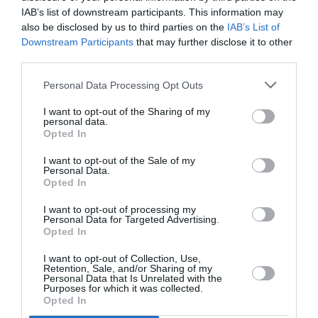
IAB’s list of downstream participants. This information may
also be disclosed by us to third parties on the
IAB’s List of
NOUS SOUTENIR
Downstream Participants
that may further disclose it to other
third parties.
Personal Data Processing Opt Outs
I want to opt-out of the Sharing of my
personal data.
Opted In
DERNIERS COMMENTAIRES
I want to opt-out of the Sale of my
Personal Data.
Opted In
Autre ligne espérée :
a commenté l'article :
I want to opt-out of processing my
Personal Data for Targeted Advertising.
Bruxelles–Porto : Transavia ouvre une nouvelle liaison
Opted In
loisirs à partir de décembre 2026
I want to opt-out of Collection, Use,
Retention, Sale, and/or Sharing of my
Personal Data that Is Unrelated with the
Purposes for which it was collected.
Aéroport néerlandais saturé
a commenté l'article :
Opted In
Bruxelles–Porto : Transavia ouvre une nouvelle liaison