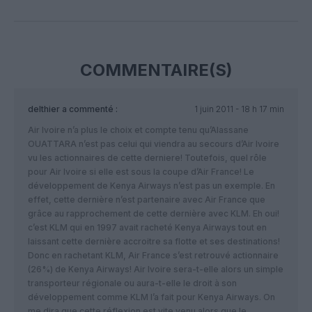
Facebook
Twitter
Pinterest
LinkedIn
Email
Print
COMMENTAIRE(S)
delthier
a commenté :
1 juin 2011 - 18 h 17 min
Air Ivoire n’a plus le choix et compte tenu qu’Alassane
OUATTARA n’est pas celui qui viendra au secours d’Air Ivoire
vu les actionnaires de cette derniere! Toutefois, quel rôle
pour Air Ivoire si elle est sous la coupe d’Air France! Le
développement de Kenya Airways n’est pas un exemple. En
effet, cette dernière n’est partenaire avec Air France que
grâce au rapprochement de cette dernière avec KLM. Eh oui!
c’est KLM qui en 1997 avait racheté Kenya Airways tout en
laissant cette dernière accroitre sa flotte et ses destinations!
Donc en rachetant KLM, Air France s’est retrouvé actionnaire
(26%) de Kenya Airways! Air Ivoire sera-t-elle alors un simple
transporteur régionale ou aura-t-elle le droit à son
développement comme KLM l’a fait pour Kenya Airways. On
me dira que cette réflexion est vite venu alors que le