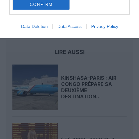
loisirs à partir de décembre 2026
CONFIRM
Data Deletion
Data Access
Privacy Policy
air france
air ivoire
LIRE AUSSI
KINSHASA–PARIS : AIR
CONGO PRÉPARE SA
DEUXIÈME
DESTINATION...