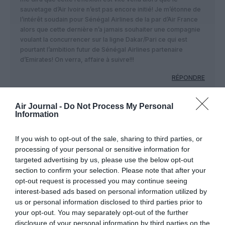
sauvetage d’Air Ivoire n’est pas encore initié! Je m’étonne de
l’intérêt soudain pour Sénégal Airlines de la par d’Air France
alors que cette dernière n’a jamais souhaiter une compagnie
voulant la concurrencer sur la ligne Dakar/Pari ce qui est
pourtant l’ambition futur de Sénégal Airlines partenaire
d’Emirates! On verra, affaire à suivre!!!
RÉPONDRE
Air Journal -
Do Not Process My Personal
Information
LAISSER UN COMMENTAIRE
If you wish to opt-out of the sale, sharing to third parties, or
processing of your personal or sensitive information for
targeted advertising by us, please use the below opt-out
FAIRE UN DON
section to confirm your selection. Please note that after your
opt-out request is processed you may continue seeing
Appel aux lecteurs !
interest-based ads based on personal information utilized by
Soutenez Air Journal participez
à son
us or personal information disclosed to third parties prior to
your opt-out. You may separately opt-out of the further
développement !
disclosure of your personal information by third parties on the