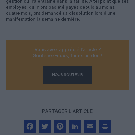
gestion
qui l’a entraîné dans la faillite. A tel point que ses
employés, qui n’ont pas été payés depuis au moins
quatre mois, ont demandé sa
dissolution
lors d’une
manifestation la semaine dernière.
Vous avez apprécié l’article ?
Soutenez-nous, faites un don !
NOUS SOUTENIR
PARTAGER L'ARTICLE