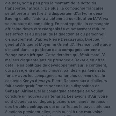
d’euros), soit à peu près le montant de la dette du
transporteur africain. De plus, la compagnie française
serait prête à
mettre à la disposition
d’Air Ivoire
deux
Boeing
et elle l’aidera à obtenir sa
certification IATA
via
sa structure de consulting. En contrepartie, la compagnie
africaine devra être
réorganisée
et notamment réduire
ses effectifs au niveau de la direction et du personnel
d’encadrement. D’après Pierre Descazeaux, Directeur
général Afrique et Moyenne Orient d’Air France, cette aide
s’inscrit dans la
politique de la compagnie aérienne
française en Afrique
. Cette dernière qui fêtait mardi 31
mai ses cinquante ans de présence à Dakar a en effet
détaillé sa politique de développement sur le continent,
qui passe, entre autres choses, par des «
partenariats
forts » avec les compagnies nationales comme c’est le
cas avec
Kenya Airways
. Pierre Descazeaux a d’ailleurs
fait savoir qu’Air France se tenait à la disposition de
Senegal Airlines
, si la compagnie sénégalaise voulait
conclure un nouveau partenariat. Les avions d’
Air Ivoire
sont cloués au sol depuis plusieurs semaines, en raison
des
troubles politiques
qui ont affectés le pays suite aux
élections présidentielles, mais aussi à une
mauvaise