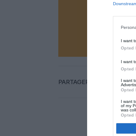
Downstream 
Vous ave
Soutenez
Persona
N
I want t
Opted 
I want t
Opted 
I want 
PARTAGER L'ARTICLE
Advertis
Opted 
I want t
of my P
was col
Opted 
Auc