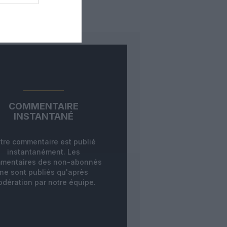
COMMENTAIRE
INSTANTANÉ
tre commentaire est publié
instantanément. Les
mentaires des non-abonnés
ne sont publiés qu'après
dération par notre équipe.