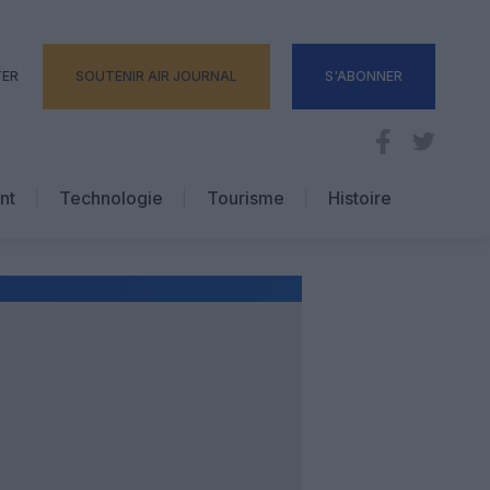
TER
SOUTENIR AIR JOURNAL
S'ABONNER
nt
Technologie
Tourisme
Histoire
Pratique
Hôtellerie
Voyages d’affaires