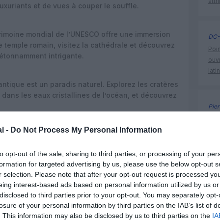
attr
uxuriants et de vues à couper le souffle.
atrimoine mondial de l’UNESCO offre une immersion
DC-
le temple romain, visitez la cathédrale et découvrez
Poin
 étonnamment intrigante.
ouvr
lati
antique est un paradis naturel. Explorez les cratères
dans les eaux cristallines de l’océan, et découvrez
Pier
Flyn
 une facette différente du Portugal, que ce soit
l -
Do Not Process My Personal Information
Méd
e architectural ou sa splendide nature. Le Portugal,
des vins exceptionnels et une hospitalité
to opt-out of the sale, sharing to third parties, or processing of your per
 souvenirs impérissables. Que ce soit pour son
formation for targeted advertising by us, please use the below opt-out s
paysages à couper le souffle, le Portugal est une
r selection. Please note that after your opt-out request is processed y
que les pieds.
eing interest-based ads based on personal information utilized by us or
disclosed to third parties prior to your opt-out. You may separately opt-
losure of your personal information by third parties on the IAB’s list of
. This information may also be disclosed by us to third parties on the
IA