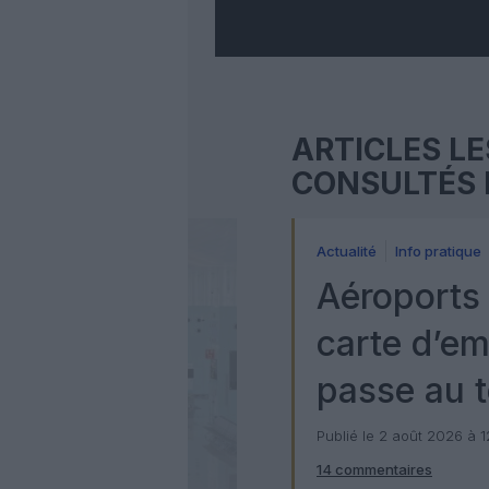
ARTICLES LE
CONSULTÉS 
Actualité
Info pratique
Aéroports 
carte d’e
passe au t
numérique
Publié le 2 août 2026 à 
14 commentaires
Check