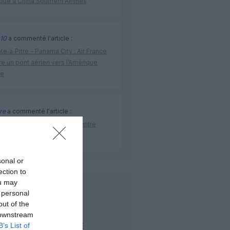
ibué à China Southern Airlines
10
a commenté l'article :
te‑à‑Pitre – Panama City : Air France
e un pont aérien vers l’Amérique
ne
re
a commenté l'article :
as ouvre une ligne directe entre
ine et Bruxelles
sonal or
ection to
ou may
LIRE AUSSI
 personal
out of the
 downstream
RISQUE DE
B’s List of