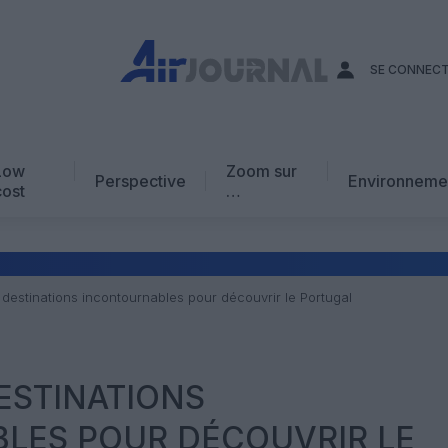
SE CONNEC
Low
Zoom sur
Perspective
Environneme
cost
…
Edito
En chiffres
Avis d’expert
 destinations incontournables pour découvrir le Portugal
AJ Académie
Vidéo
DESTINATIONS
LES POUR DÉCOUVRIR LE