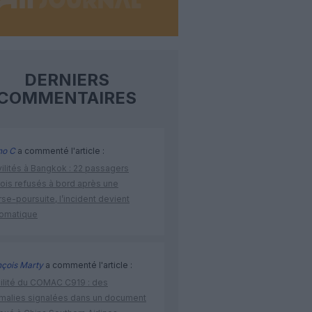
DERNIERS
COMMENTAIRES
no C
a commenté l'article :
vilités à Bangkok : 22 passagers
nois refusés à bord après une
se-poursuite, l’incident devient
lomatique
nçois Marty
a commenté l'article :
bilité du COMAC C919 : des
malies signalées dans un document