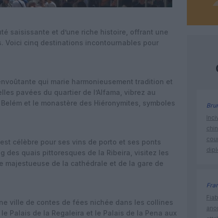
é saisissante et d’une riche histoire, offrant une
. Voici cinq destinations incontournables pour
 envoûtante qui marie harmonieusement tradition et
les pavées du quartier de l’Alfama, vibrez au
de Belém et le monastère des Hiéronymites, symboles
Bru
Inci
chi
cour
 est célèbre pour ses vins de porto et ses ponts
dip
des quais pittoresques de la Ribeira, visitez les
re majestueuse de la cathédrale et de la gare de
Fra
Fia
ne ville de contes de fées nichée dans les collines
ano
 le Palais de la Regaleira et le Palais de la Pena aux