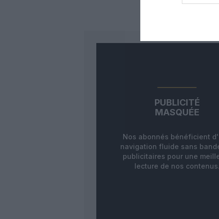
LAISS
PUBLICITÉ
MASQUÉE
Nos abonnés bénéficient d
navigation fluide sans ban
publicitaires pour une meill
lecture de nos contenus