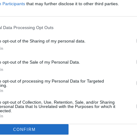
Participants
that may further disclose it to other third parties.
z apprécié l’article ?
-nous, faites un don !
l Data Processing Opt Outs
OUS SOUTENIR
o opt-out of the Sharing of my personal data.
In
o opt-out of the Sale of my Personal Data.
In
to opt-out of processing my Personal Data for Targeted
ing.
In
Facebook
Twitter
Pinterest
LinkedIn
Email
Print
o opt-out of Collection, Use, Retention, Sale, and/or Sharing
ersonal Data that Is Unrelated with the Purposes for which it
lected.
In
un commentaire !
CONFIRM