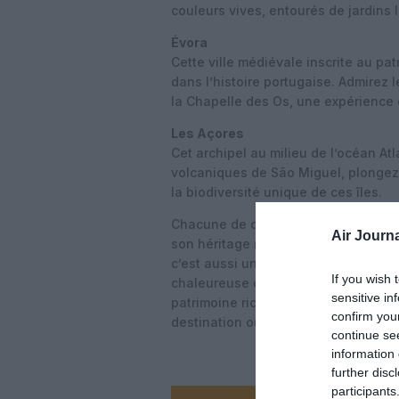
couleurs vives, entourés de jardins l
Évora
Cette ville médiévale inscrite au p
dans l’histoire portugaise. Admirez 
la Chapelle des Os, une expérience
Les Açores
Cet archipel au milieu de l’océan Atl
volcaniques de São Miguel, plongez 
la biodiversité unique de ces îles.
Chacune de ces destinations dévoile
Air Journa
son héritage maritime, son patrimoin
c’est aussi une cuisine délectable, 
If you wish 
chaleureuse qui vous laisseront des
sensitive in
patrimoine riche en histoire ou ses 
confirm you
destination où l’âme voyage autant 
continue se
information 
further disc
participants