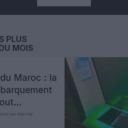
S PLUS
DU MOIS
du Maroc : la
mbarquement
out
 avec Pax
12h00
par Alain Hai