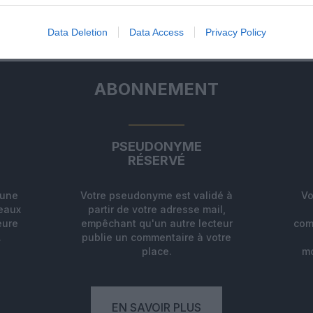
ER UN COMMENTAIRE
Data Deletion
Data Access
Privacy Policy
ABONNEMENT
PSEUDONYME
RÉSERVÉ
'une
Votre pseudonyme est validé à
Vo
deaux
partir de votre adresse mail,
eure
empêchant qu'un autre lecteur
com
.
publie un commentaire à votre
place.
mo
EN SAVOIR PLUS