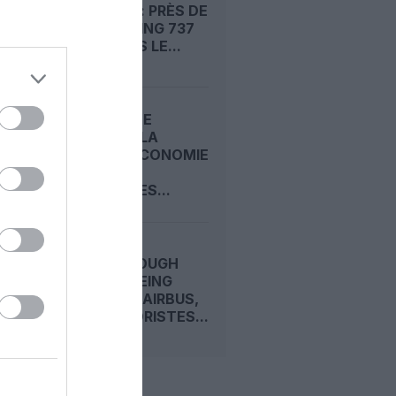
FISSURES : PRÈS DE
1 500 BOEING 737
MAX DANS LE...
CARNET DE
VOYAGE : LA
CLASSE ECONOMIE
PREMIUM
D’EMIRATES...
FARNBOROUGH
2026 : BOEING
DEVANCE AIRBUS,
LES MOTORISTES...