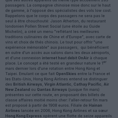
passagers. La compagnie chinoise mise donc sur le haut
de gamme, à l'opposé des spécialistes des vols low cost.
Rappelons que le corps des passagers ne sera pas le
seul à être chouchouté: Jason Atherton, du restaurant
londonien Pollen Street Social (une étoile au Guide
Michelin), a créé un menu "reflétant les meilleures
traditions culinaires de Chine et d'Europe", avec carte de
vins et choix de thés chinois. Le tout pour offrir "une
expérience mémorable" aux passagers, qui bénéficient
en outre d'un accès aux salons dans les deux aéroports,
et d'une connexion
internet haut débit OnAir
à chaque
er
place. Le concept a été testé en grandeur nature le 1
mars dernier lors d'une rotation entre Hong Kong et
Taipei. Emulant ce que fait
OpenSkies
entre la France et
les Etats-Unis, Hong Kong Airlines entend se distinguer
des
British Airways
,
Virgin Atlantic
,
Cathay Pacific
,
Air
New Zealand
ou
Qantas Airways
(jusque fin mars)
présentes sur cette route, en proposant des billets de
classe affaires moitié moins cher: l'aller-retour fin mars
est proposé à partir de 1908 euros. Filiale de
Hainan
Airlines
lancée en 2006, Hong Kong Airlines et sa sœur
Hong Kong Express
opèrent une flotte de seize appareils