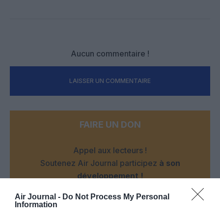
Facebook
Twitter
Pinterest
LinkedIn
Email
Print
Aucun commentaire !
LAISSER UN COMMENTAIRE
FAIRE UN DON
Appel aux lecteurs !
Soutenez Air Journal participez
à son
développement !
Air Journal -
Do Not Process My Personal
Information
NOUS SOUTENIR