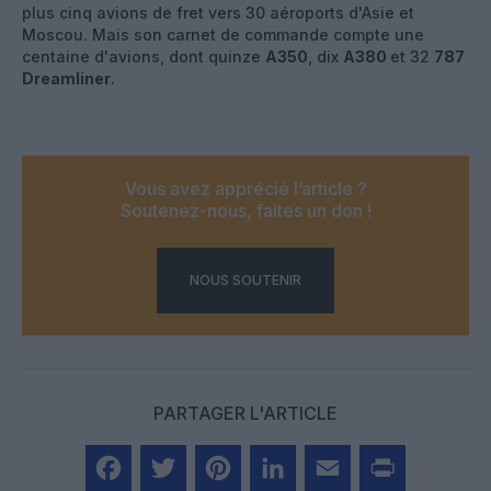
plus cinq avions de fret vers 30 aéroports d'Asie et
Moscou. Mais son carnet de commande compte une
centaine d'avions, dont quinze
A350
, dix
A380
et 32
787
Dreamliner
.
Vous avez apprécié l’article ?
Soutenez-nous, faites un don !
NOUS SOUTENIR
PARTAGER L'ARTICLE