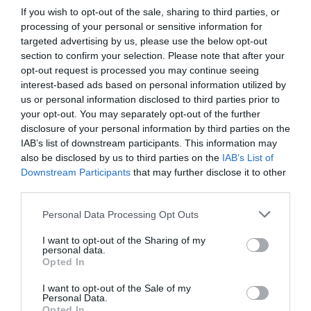
If you wish to opt-out of the sale, sharing to third parties, or
processing of your personal or sensitive information for
targeted advertising by us, please use the below opt-out
section to confirm your selection. Please note that after your
opt-out request is processed you may continue seeing
interest-based ads based on personal information utilized by
us or personal information disclosed to third parties prior to
DERNIERS COMMENTAIRES
your opt-out. You may separately opt-out of the further
disclosure of your personal information by third parties on the
IAB’s list of downstream participants. This information may
Aviation
a commenté l'article :
also be disclosed by us to third parties on the
IAB’s List of
Downstream Participants
that may further disclose it to other
Pointe‑à‑Pitre – Panama City : Air France ouvre un pont
third parties.
aérien vers l’Amérique latine
Personal Data Processing Opt Outs
Pont aérien: chevilles enflées!
a commenté l'article :
I want to opt-out of the Sharing of my
personal data.
Pointe‑à‑Pitre – Panama City : Air France ouvre un pont
Opted In
aérien vers l’Amérique latine
I want to opt-out of the Sale of my
Personal Data.
Opted In