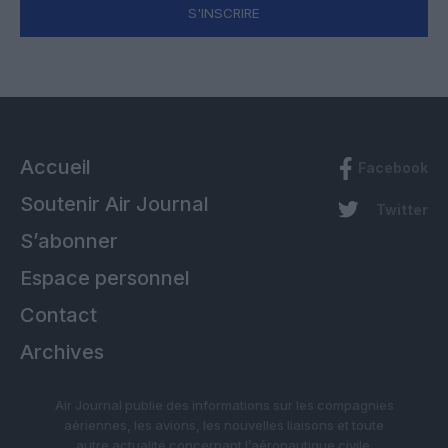
S'INSCRIRE
Accueil
Facebook
Soutenir Air Journal
Twitter
S’abonner
Espace personnel
Contact
Archives
Air Journal publie des informations sur les compagnies
aériennes, les avions, les nouvelles liaisons et toute
autre actualité concernant l’aéronautique civile.