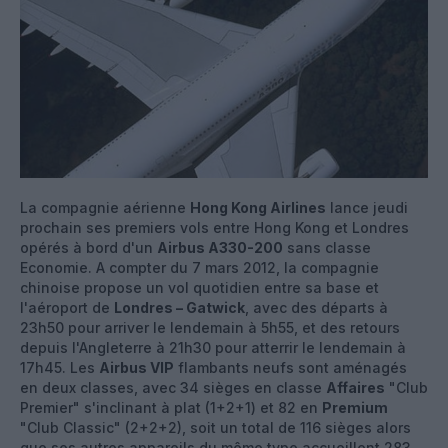
La compagnie aérienne
Hong Kong Airlines
lance jeudi
prochain ses premiers vols entre Hong Kong et Londres
opérés à bord d'un
Airbus A330-200
sans classe
Economie. A compter du 7 mars 2012, la compagnie
chinoise propose un vol quotidien entre sa base et
l'aéroport de
Londres – Gatwick
, avec des départs à
23h50 pour arriver le lendemain à 5h55, et des retours
depuis l'Angleterre à 21h30 pour atterrir le lendemain à
17h45. Les
Airbus VIP
flambants neufs sont aménagés
en deux classes, avec 34 sièges en classe
Affaires
"Club
Premier" s'inclinant à plat (1+2+1) et 82 en
Premium
"Club Classic" (2+2+2), soit un total de 116 sièges alors
que ses autres appareils du même type accueillent 283