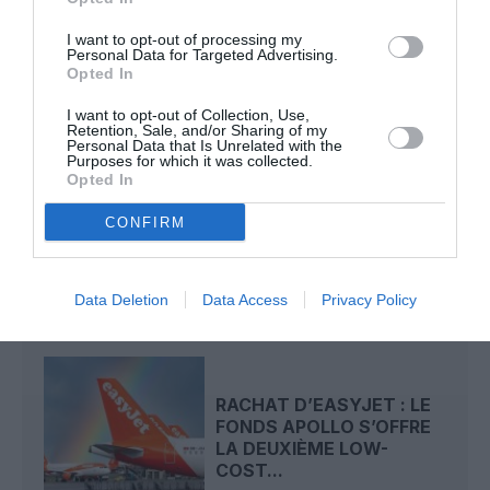
Hong Kong
Hong Kong Airlines
Londres
Low cost
I want to opt-out of processing my
Personal Data for Targeted Advertising.
Opted In
LIRE AUSSI
I want to opt-out of Collection, Use,
Retention, Sale, and/or Sharing of my
Personal Data that Is Unrelated with the
Purposes for which it was collected.
Opted In
L’AÉROPORT DE
LONDRES‑GATWICK
CONFIRM
OBTIENT LE FEU VERT
DÉFINITIF...
Data Deletion
Data Access
Privacy Policy
RACHAT D’EASYJET : LE
FONDS APOLLO S’OFFRE
LA DEUXIÈME LOW-
COST...