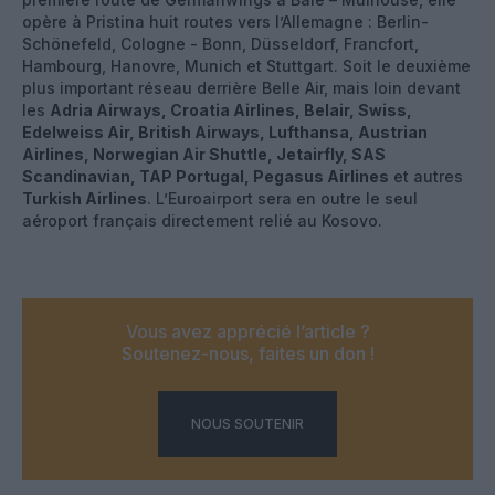
opère à Pristina huit routes vers l’Allemagne : Berlin-
Schönefeld, Cologne - Bonn, Düsseldorf, Francfort,
Hambourg, Hanovre, Munich et Stuttgart. Soit le deuxième
plus important réseau derrière Belle Air, mais loin devant
les
Adria Airways, Croatia Airlines, Belair, Swiss,
Edelweiss Air, British Airways, Lufthansa, Austrian
Airlines, Norwegian Air Shuttle, Jetairfly, SAS
Scandinavian, TAP Portugal, Pegasus Airlines
et autres
Turkish Airlines
. L’Euroairport sera en outre le seul
aéroport français directement relié au Kosovo.
Vous avez apprécié l’article ?
Soutenez-nous, faites un don !
NOUS SOUTENIR