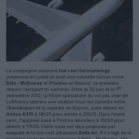
La compagnie aérienne
low cost Germanwings
proposera en juillet et août une nouvelle liaison entre
Bâle – Mulhouse
et
Pristina
au Kosovo, sa première
er
depuis l’aéroport tri-national. Entre le 30 juin et le 1
septembre 2012, la filiale spécialiste du vol pas cher de
Lufthansa opèrera une rotation tous les samedis entre
l’
EuroAirport
et la capitale du Kosovo, avec départ en
Airbus A319
à 18h25 pour arriver à 20h25. Dans l’autre
sens, l’appareil basé à Pristina décollera à 15h30 pour
atterrir à 17h35. Cette route est déjà proposée par
easyJet
et la low cost albanaise
Belle Air
. S’il s’agit de la
première route de Germanwings à Bâle – Mulhouse, elle