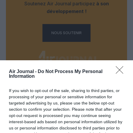
Soutenez Air Journal participez
à son
développement !
NOUS SOUTENIR
Air Journal -
Do Not Process My Personal
Information
DERNIERS COMMENTAIRES
If you wish to opt-out of the sale, sharing to third parties, or
processing of your personal or sensitive information for
targeted advertising by us, please use the below opt-out
Mathématiques
a commenté l'article :
section to confirm your selection. Please note that after your
19 h 23 sans escale : le Boeing 777F de National
opt-out request is processed you may continue seeing
Airlines relie l’Écosse à l’Australie
interest-based ads based on personal information utilized by
us or personal information disclosed to third parties prior to