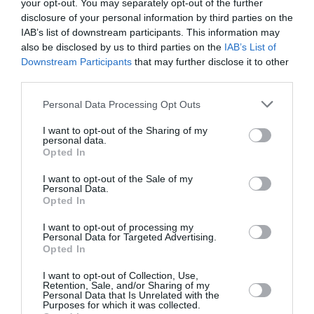
your opt-out. You may separately opt-out of the further
Badissi novembri
a commenté l'article :
disclosure of your personal information by third parties on the
IAB’s list of downstream participants. This information may
Nice–Corse : ces vols électriques qui se profilent à
also be disclosed by us to third parties on the
IAB’s List of
l’horizon 2030
Downstream Participants
that may further disclose it to other
third parties.
Personal Data Processing Opt Outs
bâle-mulhouse
germanwings
kosovo
I want to opt-out of the Sharing of my
personal data.
Opted In
LIRE AUSSI
I want to opt-out of the Sale of my
Personal Data.
Opted In
CRASH GERMANWINGS :
I want to opt-out of processing my
L’ÉTAT ALLEMAND VISÉ
Personal Data for Targeted Advertising.
Opted In
POUR DÉFAUT DE...
I want to opt-out of Collection, Use,
Retention, Sale, and/or Sharing of my
Personal Data that Is Unrelated with the
Purposes for which it was collected.