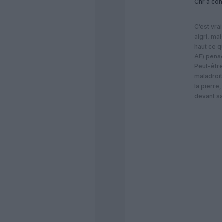
Chr
a com
C’est vr
aigri, ma
haut ce q
AF) pense
Peut-être 
maladroit
la pierre,
devant s