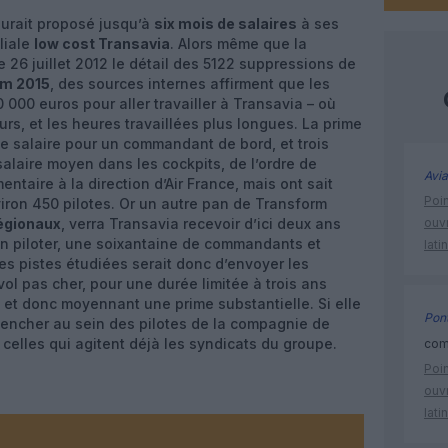
urait proposé jusqu’à
six mois de salaires
à ses
iliale
low cost Transavia
. Alors même que la
 26 juillet 2012 le détail des 5122 suppressions de
rm 2015
, des sources internes affirment que les
 000 euros pour aller travailler à Transavia – où
eurs, et les heures travaillées plus longues. La prime
 de salaire pour un commandant de bord, et trois
salaire moyen dans les cockpits, de l’ordre de
Avia
ntaire à la direction d’Air France, mais ont sait
Poin
iron 450 pilotes. Or un autre pan de Transform
égionaux
, verra Transavia recevoir d’ici deux ans
ouvr
en piloter, une soixantaine de commandants et
lati
es pistes étudiées serait donc d’envoyer les
 vol pas cher, pour une durée limitée à trois ans
– et donc moyennant une prime substantielle. Si elle
Pont
éclencher au sein des pilotes de la compagnie de
 celles qui agitent déjà les syndicats du groupe.
comm
Poin
ouvr
lati