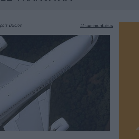
çois Duclos
41 commentaires