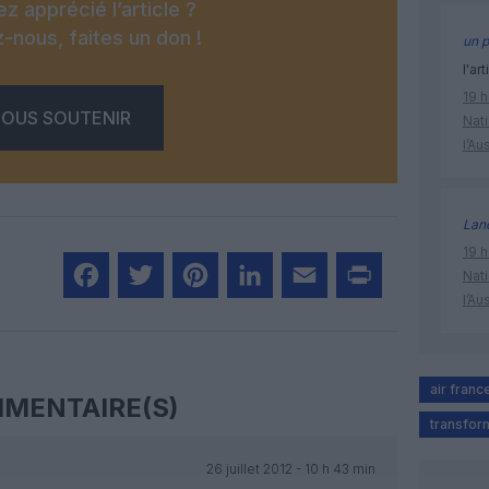
z apprécié l’article ?
-nous, faites un don !
un p
l'art
19 h
OUS SOUTENIR
Nati
l’Au
Lan
19 h
Nati
l’Au
Facebook
Twitter
Pinterest
LinkedIn
Email
Print
air franc
MENTAIRE(S)
transfor
26 juillet 2012 - 10 h 43 min