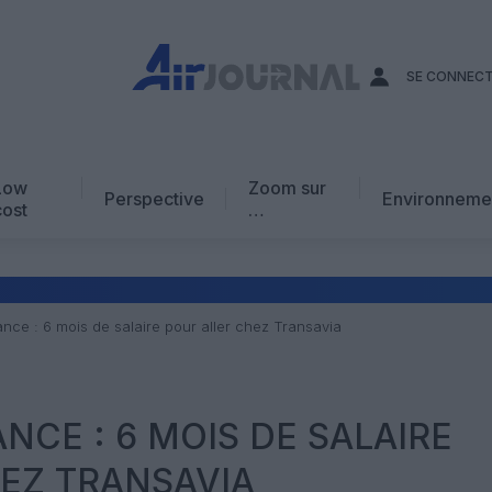
SE CONNEC
Low
Zoom sur
Perspective
Environneme
cost
…
Edito
En chiffres
Avis d’expert
rance : 6 mois de salaire pour aller chez Transavia
AJ Académie
Vidéo
ANCE : 6 MOIS DE SALAIRE
EZ TRANSAVIA