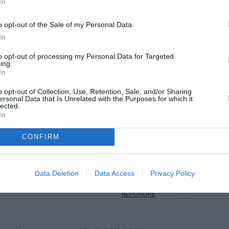
In
o opt-out of the Sale of my Personal Data.
26 juillet 2012 - 13 h 20 min
In
s la chance de pouvoir postuler chez
to opt-out of processing my Personal Data for Targeted
 LC (pour passer CdB) qui vont le faire
ing.
par mois… même un peu plus…
RÉPONDRE
In
o opt-out of Collection, Use, Retention, Sale, and/or Sharing
ersonal Data that Is Unrelated with the Purposes for which it
lected.
26 juillet 2012 - 14 h 16 min
In
 d’ancienneté vous ne gagnez pas 10
t rêver pourquoi pas 20,30,40000….
RÉPONDRE
CONFIRM
 :
27 juillet 2012 - 11 h 13 min
Data Deletion
Data Access
Privacy Policy
es trucmuche de lire cet article!!
RÉPONDRE