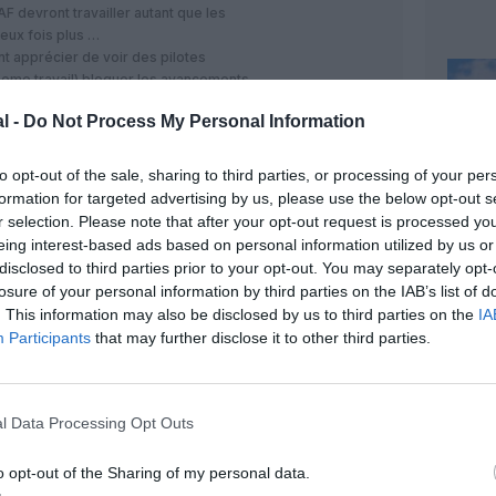
AF devront travailler autant que les
deux fois plus …
nt apprécier de voir des pilotes
eme travail) bloquer les avancements
RÉPONDRE
l -
Do Not Process My Personal Information
to opt-out of the sale, sharing to third parties, or processing of your per
26 juillet 2012 - 13 h 09 min
formation for targeted advertising by us, please use the below opt-out s
r selection. Please note that after your opt-out request is processed y
 direction, on se demande vraiment s’il y
eing interest-based ads based on personal information utilized by us or
aines.
disclosed to third parties prior to your opt-out. You may separately opt-
nature des PNC, politique pour le moins
 pilotes… Eh, il y a quelqu’un là- haut ?
RÉPONDRE
losure of your personal information by third parties on the IAB’s list of
. This information may also be disclosed by us to third parties on the
IA
Participants
that may further disclose it to other third parties.
26 juillet 2012 - 13 h 09 min
ur 320 chez AF depuis maintenant presque
l Data Processing Opt Outs
 loin de toucher 10000€/mois.
’écrire n’importe quoi…
o opt-out of the Sharing of my personal data.
RÉPONDRE