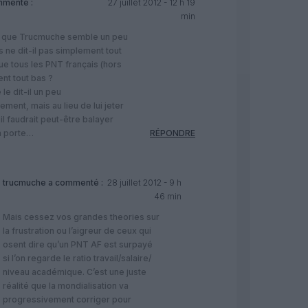
menté :
27 juillet 2012 - 12 h 19
min
ai que Trucmuche semble un peu
is ne dit-il pas simplement tout
ue tous les PNT français (hors
nt tout bas ?
le dit-il un peu
ement, mais au lieu de lui jeter
 il faudrait peut-être balayer
a porte…
RÉPONDRE
trucmuche
a commenté :
28 juillet 2012 - 9 h
46 min
Mais cessez vos grandes theories sur
la frustration ou l’aigreur de ceux qui
osent dire qu’un PNT AF est surpayé
si l’on regarde le ratio travail/salaire/
niveau académique. C’est une juste
réalité que la mondialisation va
progressivement corriger pour