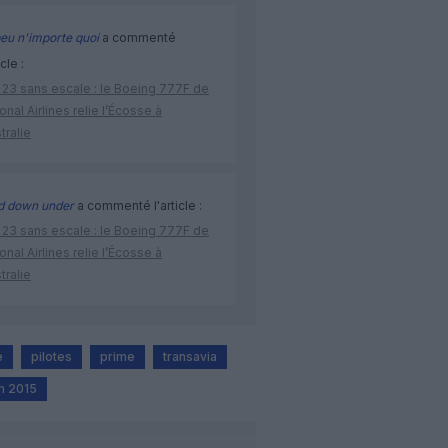
eu n'importe quoi
a commenté
icle :
 23 sans escale : le Boeing 777F de
onal Airlines relie l’Écosse à
stralie
d down under
a commenté l'article :
 23 sans escale : le Boeing 777F de
onal Airlines relie l’Écosse à
stralie
e
pilotes
prime
transavia
m 2015