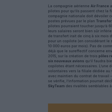
La compagnie aérienne
Air France
a
pilotes pour qu’ils passent chez la f
compagnie nationale doit dévoiler ce
postes prévues par le plan
Transfo
pilotes pourraient toucher jusqu’à 60
leurs salaires seront bien sûr inféri
de transfert irait de cinq à six mois
pour un copilote (en considérant le 
10 000 euros par mois). Pas de comme
déjà que le sureffectif concerne env
2015, sur la création de trois
pôles r
six nouveaux avions
qu’il faudra bi
copilotes étant nécessaires. L’une d
volontaires vers la filiale dédiée au
avec maintien du contrat de travail 
se vérifie, l’information pourrait d
SkyTeam
des rivalités semblables à