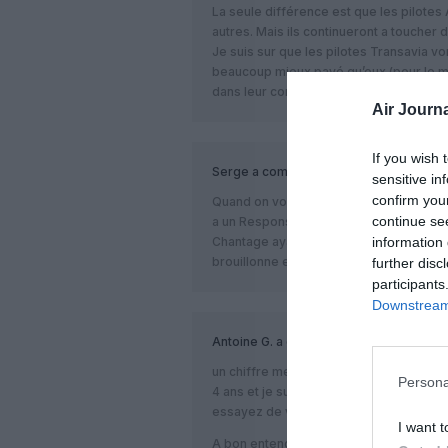
La seule différence est que les pilotes 
autres. Mais ils continueront a toucher 
Je suis sur que les pilotes Transavia vo
beaucoup mieux payé qu’eux (pour le m
dans leur compagnie.
Air Journa
If you wish 
Serge
a commenté :
sensitive in
confirm you
Quand on voit la manière d’agir de cette
continue se
a un Responsable des Ressources Hum
information 
Chantage ayant entrainé le refus de sig
brouillonne et incompréhensible pour les
further disc
participants
Downstream 
Antoine G.
a commenté :
un chiffre me chagrine: je suis copi s
Persona
4 ans et je suis vraiment très très très
essayez de vérifier vos chiffre avant d
I want t
A bon entendeur…!