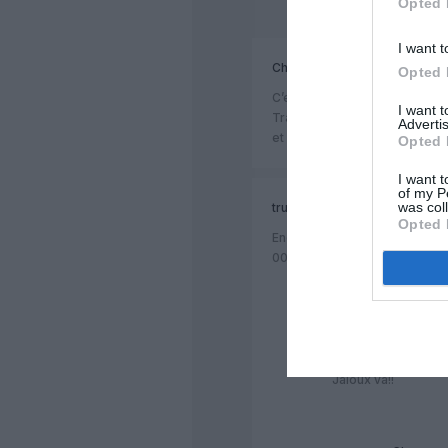
Opted 
I want t
Chr
a commenté :
Opted 
C’est vrai, mais tu n’auras pa
I want 
Transavia car ce sont les OPL
Advertis
et eux touchent 10000 brut 
Opted 
I want t
of my P
was col
trucmuche
a commenté :
Opted 
Encore heureux qu’avec 4 ans
000 euros par mois… On croî
Laurent
a commenté
Ca te fout les. Boul
Jaloux va!!