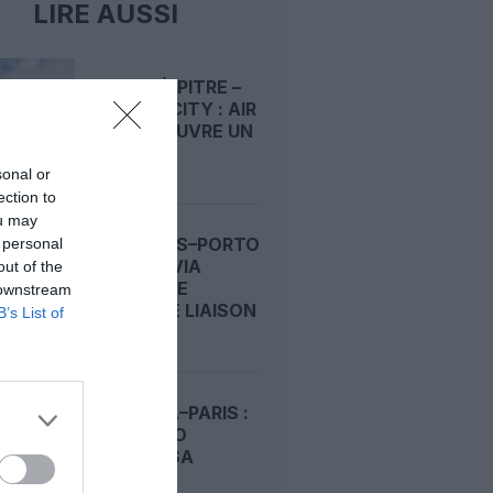
LIRE AUSSI
POINTE‑À‑PITRE –
PANAMA CITY : AIR
FRANCE OUVRE UN
PONT...
sonal or
ection to
ou may
BRUXELLES–PORTO
 personal
: TRANSAVIA
out of the
OUVRE UNE
 downstream
NOUVELLE LIAISON
B’s List of
LOISIRS...
KINSHASA–PARIS :
AIR CONGO
PRÉPARE SA
DEUXIÈME