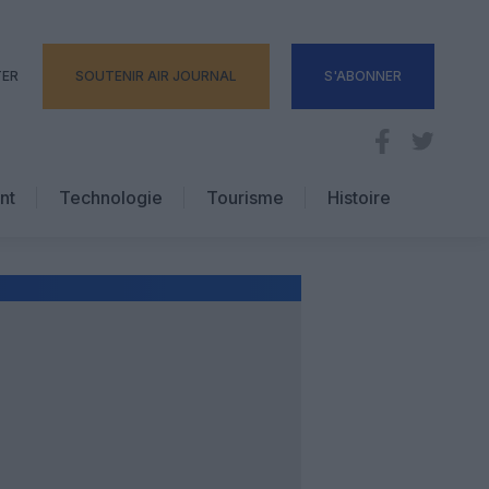
TER
SOUTENIR AIR JOURNAL
S'ABONNER
nt
Technologie
Tourisme
Histoire
Pratique
Hôtellerie
Voyages d’affaires