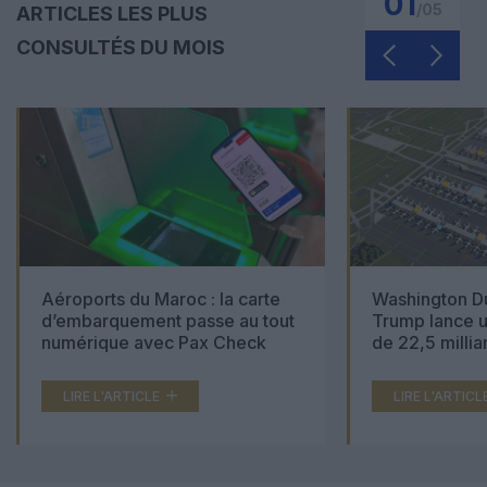
01
/
05
ARTICLES LES PLUS
CONSULTÉS DU MOIS
Aéroports du Maroc : la carte
Washington Du
d’embarquement passe au tout
Trump lance u
numérique avec Pax Check
de 22,5 millia
LIRE L'ARTICLE
LIRE L'ARTICL