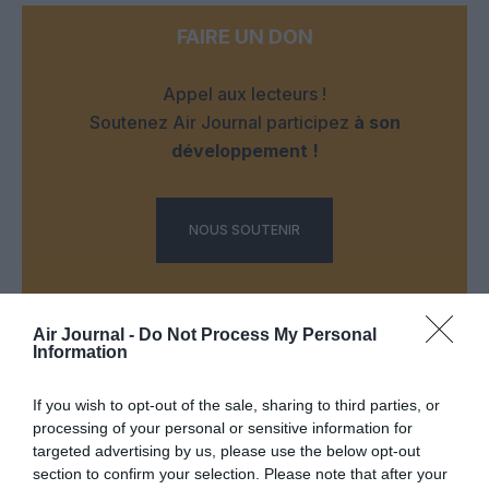
FAIRE UN DON
Appel aux lecteurs !
Soutenez Air Journal participez
à son
développement !
NOUS SOUTENIR
Air Journal -
Do Not Process My Personal
Information
If you wish to opt-out of the sale, sharing to third parties, or
DERNIERS COMMENTAIRES
processing of your personal or sensitive information for
targeted advertising by us, please use the below opt-out
section to confirm your selection. Please note that after your