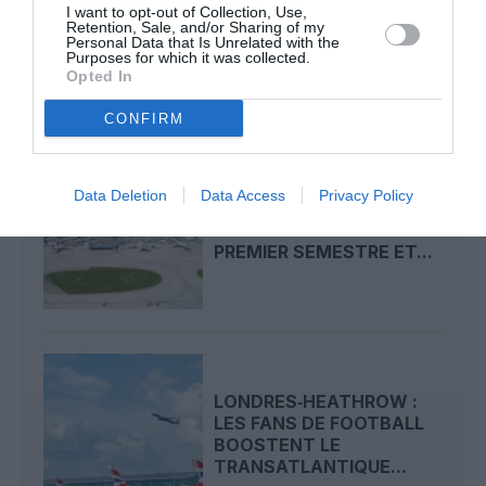
I want to opt-out of Collection, Use,
LONDRES‑GATWICK
Retention, Sale, and/or Sharing of my
OBTIENT LE FEU VERT
Personal Data that Is Unrelated with the
DÉFINITIF...
Purposes for which it was collected.
Opted In
CONFIRM
Data Deletion
Data Access
Privacy Policy
LONDRES-HEATHROW :
TRAFIC RECORD AU
PREMIER SEMESTRE ET...
LONDRES‑HEATHROW :
LES FANS DE FOOTBALL
BOOSTENT LE
TRANSATLANTIQUE...