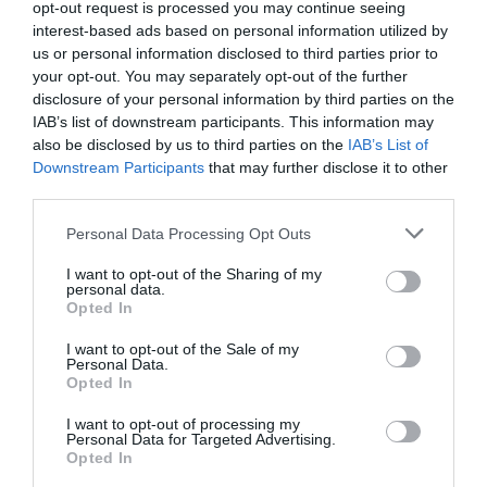
Manfou
a commenté l'article :
opt-out request is processed you may continue seeing
interest-based ads based on personal information utilized by
Pyramides, croisières et mer Rouge : l’Égypte mise sur
us or personal information disclosed to third parties prior to
une saison record malgré le contexte géopolitique
your opt-out. You may separately opt-out of the further
disclosure of your personal information by third parties on the
IAB’s list of downstream participants. This information may
TFFRYYZ
a commenté l'article :
also be disclosed by us to third parties on the
IAB’s List of
Pointe‑à‑Pitre – Panama City : Air France ouvre un pont
Downstream Participants
that may further disclose it to other
aérien vers l’Amérique latine
third parties.
Personal Data Processing Opt Outs
I want to opt-out of the Sharing of my
Air France-KLM
Cityjet
Deauville
Londres
personal data.
Opted In
transform 2015
I want to opt-out of the Sale of my
Personal Data.
Opted In
LIRE AUSSI
I want to opt-out of processing my
Personal Data for Targeted Advertising.
Opted In
L’AÉROPORT DE