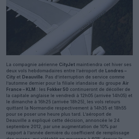
La compagnie aérienne
CityJet
maintiendra cet hiver ses
deux vols hebdomadaires entre l’aéroport de
Londres –
City
et
Deauville
. Pas d’interruption de service comme
l’automne dernier pour la filiale irlandaise du groupe
Air
France – KLM
: les
Fokker 50
continueront de décoller de
la capitale anglaise le vendredi à 12h05 (arrivée 14h05) et
le dimanche à 16h25 (arrivée 18h25), les vols retours
quittant la Normandie respectivement à 14h35 et 18h55
pour se poser une heure plus tard. L’aéroport de
Deauville a expliqué cette décision, annoncée le 24
septembre 2012, par une augmentation de 10% par
rapport à l’année dernière du coefficient de remplissage
des avions, qui s’établit en moyenne à 60% depuis le