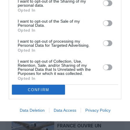
I want to opt-out of the Sharing of my
Flynas ouvre une ligne directe entre Médine et
personal data.
Opted In
Bruxelles
I want to opt-out of the Sale of my
Personal Data.
Opted In
Yahman971
a commenté l'article :
Le ciel n’a jamais été aussi chargé : record de 153 359
I want to opt-out of processing my
vols commerciaux le 23 juillet 2026
Personal Data for Targeted Advertising.
Opted In
I want to opt-out of Collection, Use,
Retention, Sale, and/or Sharing of my
air france
Alger
Paris
Roissy CDG
Personal Data that Is Unrelated with the
Purposes for which it was collected.
Opted In
LIRE AUSSI
CONFIRM
Data Deletion
Data Access
Privacy Policy
POINTE‑À‑PITRE –
PANAMA CITY : AIR
FRANCE OUVRE UN