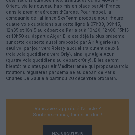
Orient, via le nouveau hub mis en place par Air France
dans le premier aéroport d’Europe. Pour rappel, la
compagnie de l’alliance
SkyTeam
propose pour l’heure
quatre vols quotidiens sur cette ligne à 07h30, 09h45,
12h35 et 16h15 au départ de
Paris
et à 10h20, 12h00, 15h15
et 18h50 au départ d’Alger. Elle est déjà la plus présente
sur cette desserte aussi proposée par
Air Algérie
(un
seul vol par jour vers Roissy auquel s’ajoutent deux à
trois vols quotidiens vers
Orly
), ainsi qu’
Aigle Azur
(quatre vols quotidiens au départ d’Orly). Elles seront
bientôt rejointes par
Air Méditerranée
qui proposera trois
rotations régulières par semaine au départ de Paris
Charles De Gaulle à partir du 20 décembre prochain.
Vous avez apprécié l’article ?
Soutenez-nous, faites un don !
NOUS SOUTENIR