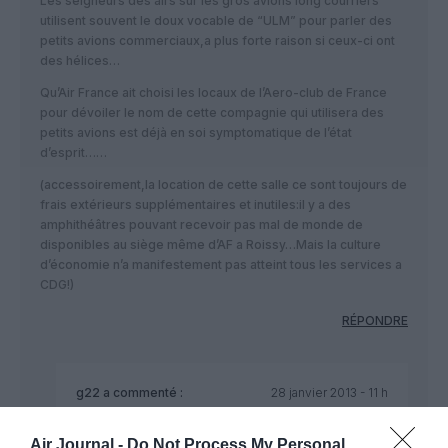
Les seigneurs des airs sur les gros avions long courriers
utilisent souvent le doux vocable de “ULM” pour parler des
petits avions commerciaux,a plus forte raison si ceux-ci ont
des hélices…
Qu’Air France ait choisi les locaux de l’Aero-club de France
pour dévoiler le nom de cette compagnie qui utilisera des
petits avions est déjà en soi symptomatique de l’état
d’esprit……
(accessoirement,la location de cette salle ce sont toujours de
frais extérieurs supplémentaires et inutiles:il y a des
amphithéâtres pouvant recevoir pas mal de monde de
disponibles au siège même d’AF a Roissy…Mais la culture
d’économie n’a manifestement pas atteint tous les services a
CDG!)
RÉPONDRE
g22
a commenté :
28 janvier 2013 - 11 h
28 min
J’écume les cockpits d’AF depuis plus de 10 ans je
Air Journal -
Do Not Process My Personal