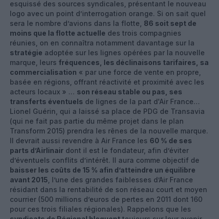
esquissé des sources syndicales, présentant le nouveau
logo avec un point d’interrogation orange. Si on sait quel
sera le nombre d’avions dans la flotte,
86 soit sept de
moins que la flotte actuelle
des trois compagnies
réunies, on en connaîtra notamment davantage sur la
stratégie
adoptée sur les lignes opérées par la nouvelle
marque, leurs
fréquences, les déclinaisons tarifaires, sa
commercialisation
« par une force de vente en propre,
basée en régions, offrant réactivité et proximité avec les
acteurs locaux » …
son réseau stable ou pas, ses
transferts éventuels
de lignes de la part d'Air France…
Lionel Guérin, qui a laissé sa place de PDG de Transavia
(qui ne fait pas partie du même projet dans le plan
Transform 2015) prendra les rênes de la nouvelle marque.
Il devrait aussi revendre à Air France les
60 % de ses
parts d’Airlinair
dont il est le fondateur, afin d’éviter
d’éventuels conflits d’intérêt. Il aura comme objectif de
baisser les coûts de 15 % afin d’atteindre un équilibre
avant 2015
, l’une des grandes faiblesses d’Air France
résidant dans la rentabilité de son réseau court et moyen
courrier (500 millions d’euros de pertes en 2011 dont 160
pour ces trois filiales régionales). Rappelons que les
syndicats de Régional bloquent
toujours sur leur avenir