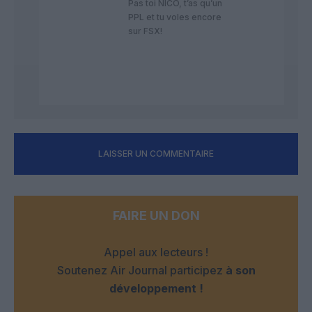
Pas toi NICO, t’as qu’un
PPL et tu voles encore
sur FSX!
LAISSER UN COMMENTAIRE
FAIRE UN DON
Appel aux lecteurs !
Soutenez Air Journal participez
à son
développement !