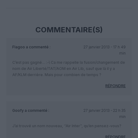
Facebook
Twitter
Pinterest
LinkedIn
Email
Print
COMMENTAIRE(S)
Flagoo
a commenté :
27 janvier 2013 - 17 h 49
min
C’est pas gagné… :-\ Ca me rappelle la fusion/changement de
nom de Air Liberté/TAT/AOM en Air Lib, sauf que là il y a
AF/KLM derrière. Mais pour combien de temps ?
RÉPONDRE
Goofy
a commenté :
27 janvier 2013 - 22 h 35
min
J’ai trouvé un nom nouveau, “Air Inter”, qu’en pensez-vous?
RÉPONDRE