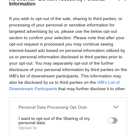
Information
n’ai jamais utilisé le sobriquet “d’ULM” pour qualifier
les avions régionaux ni entendu un seul de mes
collègues le faire, il serait bien de ne pas
If you wish to opt-out of the sale, sharing to third parties, or
généraliser ce que vous avez peut être entendu une
processing of your personal or sensitive information for
fois!
targeted advertising by us, please use the below opt-out
section to confirm your selection. Please note that after your
RÉPONDRE
opt-out request is processed you may continue seeing
interest-based ads based on personal information utilized by
us or personal information disclosed to third parties prior to
J'me mare
a commenté :
28 janvier 2013 -
your opt-out. You may separately opt-out of the further
12 h 49 min
disclosure of your personal information by third parties on the
IAB’s list of downstream participants. This information may
Que VOUS n’utilisiez pas ce surnom est
also be disclosed by us to third parties on the
IAB’s List of
peut être vrai…
Downstream Participants
that may further disclose it to other
Pour le reste,les cockpits AF,je les ai
third parties.
connu pendant 33 ans…et je puis vous
certifier que c’est une appellation courante
Personal Data Processing Opt Outs
chez les cadors des gros avions…Bien sur
sur A320 et anciennement B737 ça se
I want to opt-out of the Sharing of my
personal data.
disait moins…et pour cause!
Opted In
RÉPONDRE