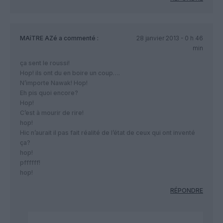
MAîTRE AZé
a commenté :
28 janvier 2013 - 0 h 46
min
ça sent le roussi!
Hop! ils ont du en boire un coup….
N’importe Nawak! Hop!
Eh pis quoi encore?
Hop!
C’est à mourir de rire!
hop!
Hic n’aurait il pas fait réalité de l’état de ceux qui ont inventé
ça?
hop!
pffffff!
hop!
RÉPONDRE