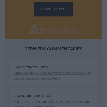
NOUS SOUTENIR
DERNIERS COMMENTAIRES
Djm
a commenté l'article :
Après Emirates, Lufthansa remet en cause la réception
de Boeing 777-9 déjà construits
Copa
a commenté l'article :
Pointe‑à‑Pitre – Panama City : Air France ouvre un pont
aérien vers l’Amérique latine