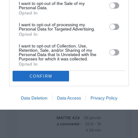
I want to opt-out of the Sale of my
Personal Data.
Opted In
Nono777
a
28 janvier
I want to opt-out of processing my
commenté :
2013 - 14 h 35
Personal Data for Targeted Advertising.
min
Opted In
Pendant 33 ans peut-être, mais
I want to opt-out of Collection, Use,
je confirme ce que dit G22, en 9
Retention, Sale, and/or Sharing of my
ans je ne l’ai JAMAIS entendu (et
Personal Data that Is Unrelated with the
Purposes for which it was collected.
je suis sur un “gros avion long
Opted In
courrier”)
Par contre je vous rejoins tout à
CONFIRM
fait sur le différentiel de culture
d’économie selon le service AF….
RÉPONDRE
Data Deletion
Data Access
Privacy Policy
MAîTRE AZé
28 janvier
a commenté :
2013 - 19
h 39 min