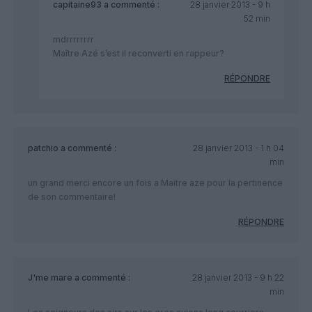
capitaine93
a commenté :
28 janvier 2013 - 9 h
52 min
mdrrrrrrrr
Maître Azé s’est il reconverti en rappeur?
RÉPONDRE
patchio
a commenté :
28 janvier 2013 - 1 h 04
min
un grand merci encore un fois a Maitre aze pour la pertinence
de son commentaire!
RÉPONDRE
J'me mare
a commenté :
28 janvier 2013 - 9 h 22
min