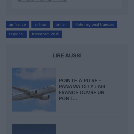
air france
airlinair
brit air
Pole regional francais
régional
transform 2015
LIRE AUSSI
POINTE‑À‑PITRE –
PANAMA CITY : AIR
FRANCE OUVRE UN
PONT...